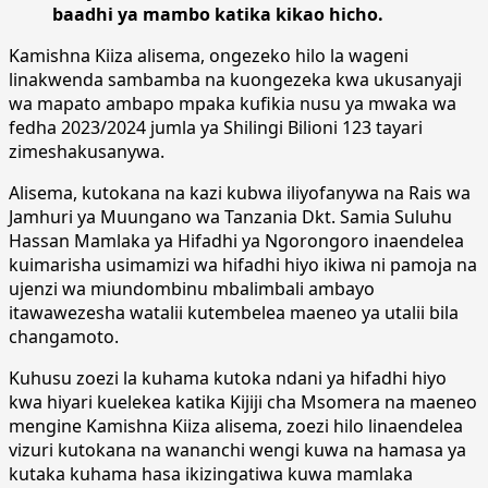
baadhi ya mambo katika kikao hicho.
Kamishna Kiiza alisema, ongezeko hilo la wageni
linakwenda sambamba na kuongezeka kwa ukusanyaji
wa mapato ambapo mpaka kufikia nusu ya mwaka wa
fedha 2023/2024 jumla ya Shilingi Bilioni 123 tayari
zimeshakusanywa.
Alisema, kutokana na kazi kubwa iliyofanywa na Rais wa
Jamhuri ya Muungano wa Tanzania Dkt. Samia Suluhu
Hassan Mamlaka ya Hifadhi ya Ngorongoro inaendelea
kuimarisha usimamizi wa hifadhi hiyo ikiwa ni pamoja na
ujenzi wa miundombinu mbalimbali ambayo
itawawezesha watalii kutembelea maeneo ya utalii bila
changamoto.
Kuhusu zoezi la kuhama kutoka ndani ya hifadhi hiyo
kwa hiyari kuelekea katika Kijiji cha Msomera na maeneo
mengine Kamishna Kiiza alisema, zoezi hilo linaendelea
vizuri kutokana na wananchi wengi kuwa na hamasa ya
kutaka kuhama hasa ikizingatiwa kuwa mamlaka