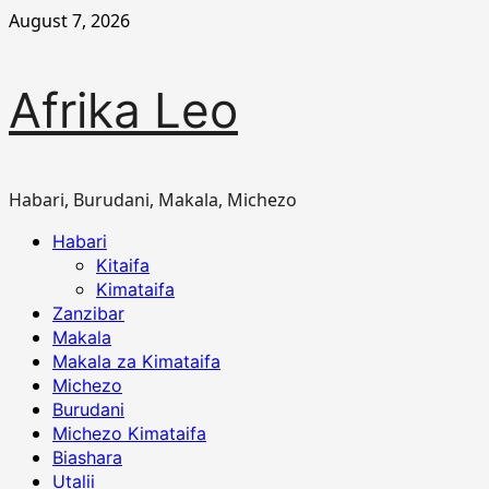
Skip
August 7, 2026
to
content
Afrika Leo
Habari, Burudani, Makala, Michezo
Primary
Habari
Menu
Kitaifa
Kimataifa
Zanzibar
Makala
Makala za Kimataifa
Michezo
Burudani
Michezo Kimataifa
Biashara
Utalii