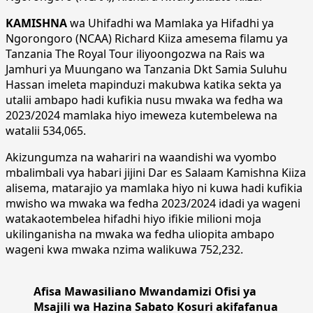
KAMISHNA
wa Uhifadhi wa Mamlaka ya Hifadhi ya
Ngorongoro (NCAA) Richard Kiiza amesema filamu ya
Tanzania The Royal Tour iliyoongozwa na Rais wa
Jamhuri ya Muungano wa Tanzania Dkt Samia Suluhu
Hassan imeleta mapinduzi makubwa katika sekta ya
utalii ambapo hadi kufikia nusu mwaka wa fedha wa
2023/2024 mamlaka hiyo imeweza kutembelewa na
watalii 534,065.
Akizungumza na wahariri na waandishi wa vyombo
mbalimbali vya habari jijini Dar es Salaam Kamishna Kiiza
alisema, matarajio ya mamlaka hiyo ni kuwa hadi kufikia
mwisho wa mwaka wa fedha 2023/2024 idadi ya wageni
watakaotembelea hifadhi hiyo ifikie milioni moja
ukilinganisha na mwaka wa fedha uliopita ambapo
wageni kwa mwaka nzima walikuwa 752,232.
Afisa Mawasiliano Mwandamizi Ofisi ya
Msajili wa Hazina Sabato Kosuri akifafanua