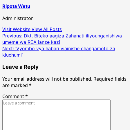
Ripota Wetu
Administrator
Visit Website
View All Posts
Post
Previous:
Dkt. Biteko aagiza Zahanati iliyounganishiwa
umeme wa REA ianze kazi
navigation
Next:
‘Vyombo vya habari viainishe changamoto za
kiuchumi’
Leave a Reply
Your email address will not be published.
Required fields
are marked
*
Comment
*