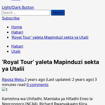
Light/Dark Button
Search
for:
Subscribe
Home
Habari
‘Royal Tour’ yaleta Mapinduzi sekta ya Utalii
Habari
Utalii
‘Royal Tour’ yaleta Mapinduzi sekta
ya Utalii
Ripota Wetu
2 years ago (Last updated: 2 years ago)
3
minutes read
0 comments
Kamishna wa Uhifadhi, Mamlaka ya Hifadhi Eneo la
Ngorongoro (NCAA), Richard Rwanyakaato Kiiza.