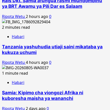
Rais Dkt. Samia afungua rasmi miundombinu
ya BRT Awamu ya Pili Dar es Salaam
Ripota Wetu
2 hours ago
0
2 minutes read
Habari
Tanzania yashuhudia utiaji saini mikataba ya
kukuza uchumi
Ripota Wetu
4 hours ago
0
1 minute read
Habari
Samia: Kipimo cha viongozi Afrika ni
kuboresha maisha ya wananchi
Ripota Wetu
2 days ago
0