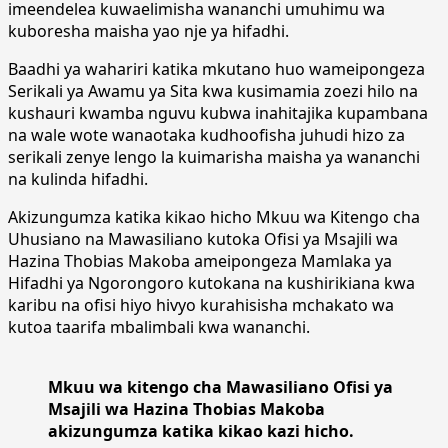
imeendelea kuwaelimisha wananchi umuhimu wa
kuboresha maisha yao nje ya hifadhi.
Baadhi ya wahariri katika mkutano huo wameipongeza
Serikali ya Awamu ya Sita kwa kusimamia zoezi hilo na
kushauri kwamba nguvu kubwa inahitajika kupambana
na wale wote wanaotaka kudhoofisha juhudi hizo za
serikali zenye lengo la kuimarisha maisha ya wananchi
na kulinda hifadhi.
Akizungumza katika kikao hicho Mkuu wa Kitengo cha
Uhusiano na Mawasiliano kutoka Ofisi ya Msajili wa
Hazina Thobias Makoba ameipongeza Mamlaka ya
Hifadhi ya Ngorongoro kutokana na kushirikiana kwa
karibu na ofisi hiyo hivyo kurahisisha mchakato wa
kutoa taarifa mbalimbali kwa wananchi.
Mkuu wa kitengo cha Mawasiliano Ofisi ya
Msajili wa Hazina Thobias Makoba
akizungumza katika kikao kazi hicho.