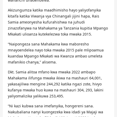
wananchi unaoendelea.
Akizungumza katika maadhimisho hayo yaliyofanyika
kitaifa katika Viwanja vya Chinangali jijini hapa, Rais
Samia ameonyesha kufurahishwa na juhudi
zinazofanywa na Mahakama ya Tanzania kupitia Mpango
Mkakati ulioanza kutekelezwa toka mwaka 2015.
“Naipongeza sana Mahakama kwa maboresho
mnayoendelea nayo toka mwaka 2015 pale mlipoamua
kuandaa Mpango Mkakati wa Kwanza ambao umeleta
mafanikio chanya,” alisema.
Dkt. Samia alitoa mfano kwa mwaka 2022 ambapo
Mahakama ilifunga mwaka ikiwa na mashauri 64,001,
yakasajiliwa mengine 244,292 katika ngazi zote, hivyo
kufanya mwaka huo kuwa na mashauri 304, 293, lakini
yaliyomalizika yalikuwa 253,495.
“Ni kazi kubwa sana imefanyika, hongereni sana.
Nakubaliana nanyi kuongezeka kwa idadi ya Majaji wa