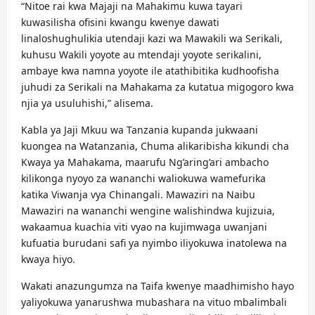
“Nitoe rai kwa Majaji na Mahakimu kuwa tayari
kuwasilisha ofisini kwangu kwenye dawati
linaloshughulikia utendaji kazi wa Mawakili wa Serikali,
kuhusu Wakili yoyote au mtendaji yoyote serikalini,
ambaye kwa namna yoyote ile atathibitika kudhoofisha
juhudi za Serikali na Mahakama za kutatua migogoro kwa
njia ya usuluhishi,” alisema.
Kabla ya Jaji Mkuu wa Tanzania kupanda jukwaani
kuongea na Watanzania, Chuma alikaribisha kikundi cha
Kwaya ya Mahakama, maarufu Ng’aring’ari ambacho
kilikonga nyoyo za wananchi waliokuwa wamefurika
katika Viwanja vya Chinangali. Mawaziri na Naibu
Mawaziri na wananchi wengine walishindwa kujizuia,
wakaamua kuachia viti vyao na kujimwaga uwanjani
kufuatia burudani safi ya nyimbo iliyokuwa inatolewa na
kwaya hiyo.
Wakati anazungumza na Taifa kwenye maadhimisho hayo
yaliyokuwa yanarushwa mubashara na vituo mbalimbali