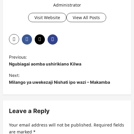
Administrator
Visit Website
View All Posts
P
Previous:
o
Ngubiagai aomba ushirikiano Kilwa
s
Next:
t
Milango ya uwekezaji Nishati ipo wazi – Makamba
n
a
v
Leave a Reply
i
Your email address will not be published.
Required fields
g
are marked
*