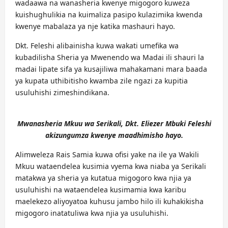
wadaawa na wanasheria kwenye migogoro kuweza
kuishughulikia na kuimaliza pasipo kulazimika kwenda
kwenye mabalaza ya nje katika mashauri hayo.
Dkt. Feleshi alibainisha kuwa wakati umefika wa
kubadilisha Sheria ya Mwenendo wa Madai ili shauri la
madai lipate sifa ya kusajiliwa mahakamani mara baada
ya kupata uthibitisho kwamba zile ngazi za kupitia
usuluhishi zimeshindikana.
Mwanasheria Mkuu wa Serikali, Dkt. Eliezer Mbuki Feleshi
akizungumza kwenye maadhimisho hayo.
Alimweleza Rais Samia kuwa ofisi yake na ile ya Wakili
Mkuu wataendelea kusimia vyema kwa niaba ya Serikali
matakwa ya sheria ya kutatua migogoro kwa njia ya
usuluhishi na wataendelea kusimamia kwa karibu
maelekezo aliyoyatoa kuhusu jambo hilo ili kuhakikisha
migogoro inatatuliwa kwa njia ya usuluhishi.