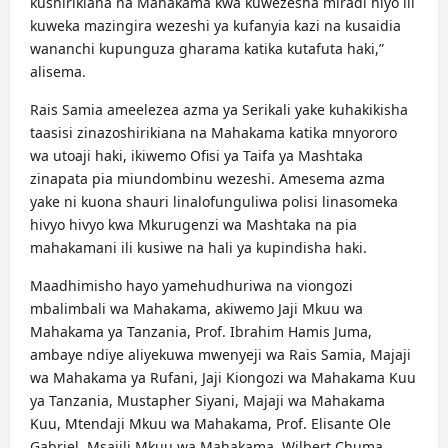
kushirikiana na Mahakama kwa kuwezesha miradi hiyo ili
kuweka mazingira wezeshi ya kufanyia kazi na kusaidia
wananchi kupunguza gharama katika kutafuta haki,”
alisema.
Rais Samia ameelezea azma ya Serikali yake kuhakikisha
taasisi zinazoshirikiana na Mahakama katika mnyororo
wa utoaji haki, ikiwemo Ofisi ya Taifa ya Mashtaka
zinapata pia miundombinu wezeshi. Amesema azma
yake ni kuona shauri linalofunguliwa polisi linasomeka
hivyo hivyo kwa Mkurugenzi wa Mashtaka na pia
mahakamani ili kusiwe na hali ya kupindisha haki.
Maadhimisho hayo yamehudhuriwa na viongozi
mbalimbali wa Mahakama, akiwemo Jaji Mkuu wa
Mahakama ya Tanzania, Prof. Ibrahim Hamis Juma,
ambaye ndiye aliyekuwa mwenyeji wa Rais Samia, Majaji
wa Mahakama ya Rufani, Jaji Kiongozi wa Mahakama Kuu
ya Tanzania, Mustapher Siyani, Majaji wa Mahakama
Kuu, Mtendaji Mkuu wa Mahakama, Prof. Elisante Ole
Gabriel, Msajili Mkuu wa Mahakama, Wilbert Chuma