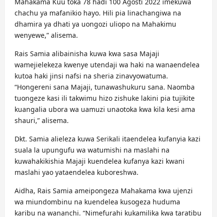
Mahakama Kuu toka 78 hadi 100 Agosti 2022 imekuwa
chachu ya mafanikio hayo. Hili pia linachangiwa na
dhamira ya dhati ya uongozi uliopo na Mahakimu
wenyewe,” alisema.
Rais Samia alibainisha kuwa kwa sasa Majaji
wamejielekeza kwenye utendaji wa haki na wanaendelea
kutoa haki jinsi nafsi na sheria zinavyowatuma.
“Hongereni sana Majaji, tunawashukuru sana. Naomba
tuongeze kasi ili takwimu hizo zishuke lakini pia tujikite
kuangalia ubora wa uamuzi unaotoka kwa kila kesi ama
shauri,” alisema.
Dkt. Samia alieleza kuwa Serikali itaendelea kufanyia kazi
suala la upungufu wa watumishi na maslahi na
kuwahakikishia Majaji kuendelea kufanya kazi kwani
maslahi yao yataendelea kuboreshwa.
Aidha, Rais Samia ameipongeza Mahakama kwa ujenzi
wa miundombinu na kuendelea kusogeza huduma
karibu na wananchi. “Nimefurahi kukamilika kwa taratibu