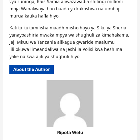
vya runinga, Rais Samia aliwazawadia shilingi millioni
moja Wanakwaya hao baada ya kukoshwa na uimbaji
murua katika hafla hiyo.
Katika kukamilisha maadhimisho hayo ya Siku ya Sheria
yanayoashiria mwaka mpya wa shughuli za kimahakama,
Jaji Mkuu wa Tanzania alikagua gwaride maalumu
lililokuwa limeandaliwa na Jeshi la Polisi kwa heshima
yake na kwa ajili ya shughuli hiyo.
About the Author
Ripota Wetu