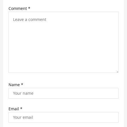
a
Comment
*
t
i
o
n
Name
*
Email
*