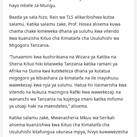
hayo mbele za Mungu.
Baada ya sala hizo, Rais wa TLS alikaribishwa kutoa
salamu. Katika salamu zake, Prof. Hosea alisema kuwa
chama chake kimeweka dhana ya suluhu kwa vitendo
kwa kuanzisha Kituo cha Kimataifa cha Usuluhishi wa
Migogoro Tanzania.
“Tunaamini kwa kushirikiana na Wizara ya Katiba na
Sheria Kituo hiki kitaiweka Tanzania katika ramani ya
Afrika na Dunia kwa kutekeleza dhana ya kutatua
migogoro ya kibiashara za kimataifa na ile inayohusu
wawekezaji kwa njia ya suluhu. Hatua hii itaimarisha kwa
vitendo na kukuza mazingira Rafiki kwa wawekezaji na
wananchi wa Tanzania na kujenga imani katika mifumo
ya utoaji haki na maendeleo,” alisema.
Katika salamu zake, Mwanasheria Mkuu wa Serikali
alisema kuanzishwa kwa Kituo cha Kimataifa cha
Usuluhishi kitafungua ukurasa mpya, hivyo kuwawezesha