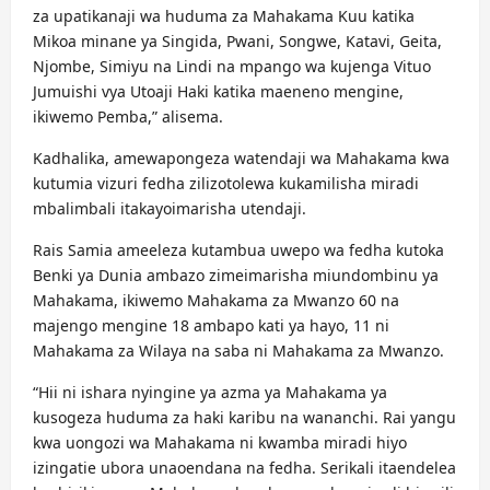
za upatikanaji wa huduma za Mahakama Kuu katika
Mikoa minane ya Singida, Pwani, Songwe, Katavi, Geita,
Njombe, Simiyu na Lindi na mpango wa kujenga Vituo
Jumuishi vya Utoaji Haki katika maeneno mengine,
ikiwemo Pemba,” alisema.
Kadhalika, amewapongeza watendaji wa Mahakama kwa
kutumia vizuri fedha zilizotolewa kukamilisha miradi
mbalimbali itakayoimarisha utendaji.
Rais Samia ameeleza kutambua uwepo wa fedha kutoka
Benki ya Dunia ambazo zimeimarisha miundombinu ya
Mahakama, ikiwemo Mahakama za Mwanzo 60 na
majengo mengine 18 ambapo kati ya hayo, 11 ni
Mahakama za Wilaya na saba ni Mahakama za Mwanzo.
“Hii ni ishara nyingine ya azma ya Mahakama ya
kusogeza huduma za haki karibu na wananchi. Rai yangu
kwa uongozi wa Mahakama ni kwamba miradi hiyo
izingatie ubora unaoendana na fedha. Serikali itaendelea