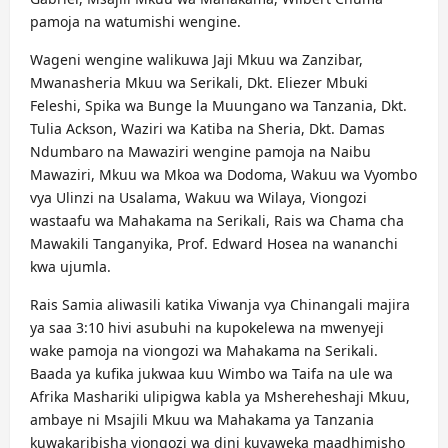
pamoja na watumishi wengine.
Wageni wengine walikuwa Jaji Mkuu wa Zanzibar,
Mwanasheria Mkuu wa Serikali, Dkt. Eliezer Mbuki
Feleshi, Spika wa Bunge la Muungano wa Tanzania, Dkt.
Tulia Ackson, Waziri wa Katiba na Sheria, Dkt. Damas
Ndumbaro na Mawaziri wengine pamoja na Naibu
Mawaziri, Mkuu wa Mkoa wa Dodoma, Wakuu wa Vyombo
vya Ulinzi na Usalama, Wakuu wa Wilaya, Viongozi
wastaafu wa Mahakama na Serikali, Rais wa Chama cha
Mawakili Tanganyika, Prof. Edward Hosea na wananchi
kwa ujumla.
Rais Samia aliwasili katika Viwanja vya Chinangali majira
ya saa 3:10 hivi asubuhi na kupokelewa na mwenyeji
wake pamoja na viongozi wa Mahakama na Serikali.
Baada ya kufika jukwaa kuu Wimbo wa Taifa na ule wa
Afrika Mashariki ulipigwa kabla ya Mshereheshaji Mkuu,
ambaye ni Msajili Mkuu wa Mahakama ya Tanzania
kuwakaribisha viongozi wa dini kuyaweka maadhimisho