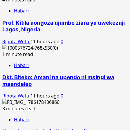
Habari
Prof. Kitila aongoza ujumbe ziara ya uwekezaji
Lagos, Nigeria
Ripota Wetu
11 hours ago
0
1 minute read
Habari
Dkt. Biteko: Amani na upendo ni msingi wa
maendeleo
Ripota Wetu
11 hours ago
0
3 minutes read
Habari