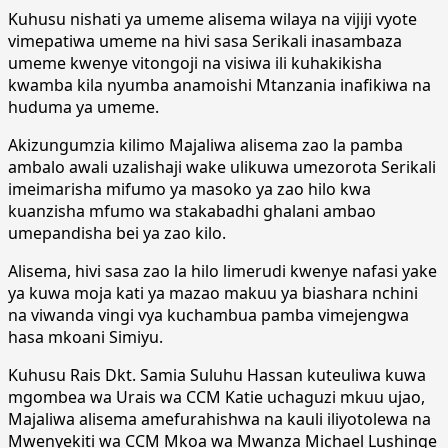
Kuhusu nishati ya umeme alisema wilaya na vijiji vyote
vimepatiwa umeme na hivi sasa Serikali inasambaza
umeme kwenye vitongoji na visiwa ili kuhakikisha
kwamba kila nyumba anamoishi Mtanzania inafikiwa na
huduma ya umeme.
Akizungumzia kilimo Majaliwa alisema zao la pamba
ambalo awali uzalishaji wake ulikuwa umezorota Serikali
imeimarisha mifumo ya masoko ya zao hilo kwa
kuanzisha mfumo wa stakabadhi ghalani ambao
umepandisha bei ya zao kilo.
Alisema, hivi sasa zao la hilo limerudi kwenye nafasi yake
ya kuwa moja kati ya mazao makuu ya biashara nchini
na viwanda vingi vya kuchambua pamba vimejengwa
hasa mkoani Simiyu.
Kuhusu Rais Dkt. Samia Suluhu Hassan kuteuliwa kuwa
mgombea wa Urais wa CCM Katie uchaguzi mkuu ujao,
Majaliwa alisema amefurahishwa na kauli iliyotolewa na
Mwenyekiti wa CCM Mkoa wa Mwanza Michael Lushinge