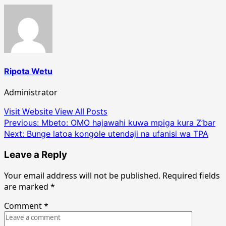
Ripota Wetu
Administrator
Visit Website
View All Posts
Post
Previous:
Mbeto: OMO hajawahi kuwa mpiga kura Z’bar
Next:
Bunge latoa kongole utendaji na ufanisi wa TPA
navigation
Leave a Reply
Your email address will not be published.
Required fields
are marked
*
Comment
*