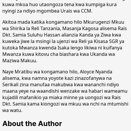
kuwa mkoa huo utaongoza tena kwa kumpiga kura
nyingi za ndiyo mgombea Urais wa CCM.
Akitoa mada katika kongamano hilo Mkurugenzi Mkuu
wa Shirika la Reli Tanzania, Masanja Kagosa alisema Rais
Dkt. Samia Suluhu Hassan alianzia Kanda ya Ziwa kwa
kuweka jiwe la msingi la ujenzi wa Reli ya Kisasa SGR ya
kutoka Mwanza kwenda Isaka lengo likiwa ni kuifanya
Mwanza kuwa kitovu cha biashara kwa Ukanda wa
Maziwa Makuu.
Naye Mratibu wa kongamano hilo, Aloyce Nyanda
alisema, kwa namna yoyote kazi zinazofanywa na
Serikali zina manufaa makubwa kwa wananchi ndiyo
maana yeye na waandishi wenzake wa habari wameamu
kujadili mafanikio ya miaka minne ya uongozi wa Rais
Dkt. Samia kama kiongozi wa mkuu wa nchi na mtumishi
wa watu.
About the Author