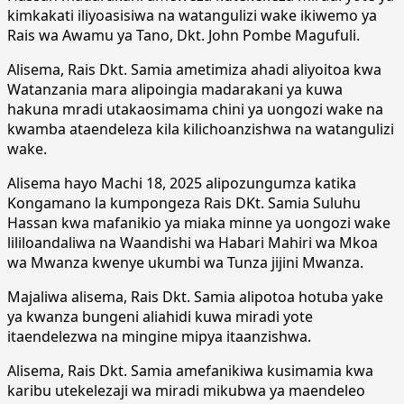
kimkakati iliyoasisiwa na watangulizi wake ikiwemo ya
Rais wa Awamu ya Tano, Dkt. John Pombe Magufuli.
Alisema, Rais Dkt. Samia ametimiza ahadi aliyoitoa kwa
Watanzania mara alipoingia madarakani ya kuwa
hakuna mradi utakaosimama chini ya uongozi wake na
kwamba ataendeleza kila kilichoanzishwa na watangulizi
wake.
Alisema hayo Machi 18, 2025 alipozungumza katika
Kongamano la kumpongeza Rais DKt. Samia Suluhu
Hassan kwa mafanikio ya miaka minne ya uongozi wake
lililoandaliwa na Waandishi wa Habari Mahiri wa Mkoa
wa Mwanza kwenye ukumbi wa Tunza jijini Mwanza.
Majaliwa alisema, Rais Dkt. Samia alipotoa hotuba yake
ya kwanza bungeni aliahidi kuwa miradi yote
itaendelezwa na mingine mipya itaanzishwa.
Alisema, Rais Dkt. Samia amefanikiwa kusimamia kwa
karibu utekelezaji wa miradi mikubwa ya maendeleo