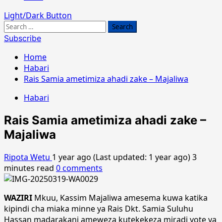
Light/Dark Button
Search
for:
Subscribe
Home
Habari
Rais Samia ametimiza ahadi zake – Majaliwa
Habari
Rais Samia ametimiza ahadi zake –
Majaliwa
Ripota Wetu
1 year ago (Last updated: 1 year ago)
3
minutes read
0 comments
WAZIRI
Mkuu, Kassim Majaliwa amesema kuwa katika
kipindi cha miaka minne ya Rais Dkt. Samia Suluhu
Hassan madarakani ameweza kutekekeza miradi yote ya