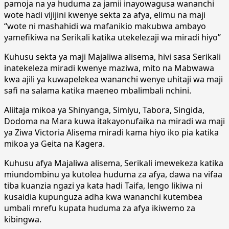
pamoja na ya huduma za jamii inayowagusa wananchi
wote hadi vijijini kwenye sekta za afya, elimu na maji
“wote ni mashahidi wa mafanikio makubwa ambayo
yamefikiwa na Serikali katika utekelezaji wa miradi hiyo”
Kuhusu sekta ya maji Majaliwa alisema, hivi sasa Serikali
inatekeleza miradi kwenye maziwa, mito na Mabwawa
kwa ajili ya kuwapelekea wananchi wenye uhitaji wa maji
safi na salama katika maeneo mbalimbali nchini.
Aliitaja mikoa ya Shinyanga, Simiyu, Tabora, Singida,
Dodoma na Mara kuwa itakayonufaika na miradi wa maji
ya Ziwa Victoria Alisema miradi kama hiyo iko pia katika
mikoa ya Geita na Kagera.
Kuhusu afya Majaliwa alisema, Serikali imewekeza katika
miundombinu ya kutolea huduma za afya, dawa na vifaa
tiba kuanzia ngazi ya kata hadi Taifa, lengo likiwa ni
kusaidia kupunguza adha kwa wananchi kutembea
umbali mrefu kupata huduma za afya ikiwemo za
kibingwa.