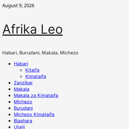
Skip
August 9, 2026
to
content
Afrika Leo
Habari, Burudani, Makala, Michezo
Primary
Habari
Menu
Kitaifa
Kimataifa
Zanzibar
Makala
Makala za Kimataifa
Michezo
Burudani
Michezo Kimataifa
Biashara
Utalii