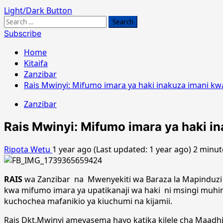
Light/Dark Button
Search
for:
Subscribe
Home
Kitaifa
Zanzibar
Rais Mwinyi: Mifumo imara ya haki inakuza imani k
Zanzibar
Rais Mwinyi: Mifumo imara ya haki i
Ripota Wetu
1 year ago (Last updated: 1 year ago)
2 minut
RAIS
wa Zanzibar na Mwenyekiti wa Baraza la Mapinduzi 
kwa mifumo imara ya upatikanaji wa haki ni msingi muhim
kuchochea mafanikio ya kiuchumi na kijamii.
Rais Dkt.Mwinyi ameyasema hayo katika kilele cha Maadhim