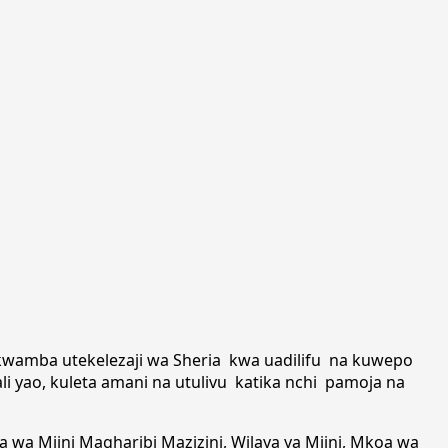
 kwamba utekelezaji wa Sheria kwa uadilifu na kuwepo
i yao, kuleta amani na utulivu katika nchi pamoja na
 wa Mjini Magharibi Mazizini, Wilaya ya Mjini, Mkoa wa