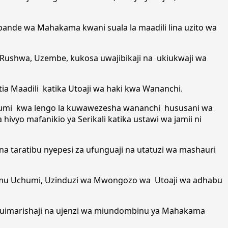
pande wa Mahakama kwani suala la maadili lina uzito wa
Rushwa, Uzembe, kukosa uwajibikaji na ukiukwaji wa
 Maadili katika Utoaji wa haki kwa Wananchi.
iuchumi kwa lengo la kuwawezesha wananchi hususani wa
yo mafanikio ya Serikali katika ustawi wa jamii ni
taratibu nyepesi za ufunguaji na utatuzi wa mashauri
umu Uchumi, Uzinduzi wa Mwongozo wa Utoaji wa adhabu
a uimarishaji na ujenzi wa miundombinu ya Mahakama