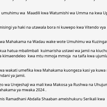
sitiza umuhimu wa Maadili kwa Watumishi wa Umma na kwa U
ingi ya haki na utawala bora ni kuwepo kwa Vitendo vya 
i wa Mahakama na Wadau wake wote Umuhimu wa Kuzingatia
uchukua hatua mbalimbali kuimarisha ustawi wa jamii na k
a kimaendeleo kwa mtu mmoja mmoja na taifa kwa ujumla hiv
 wakati umefika kwa Mahakama kuongeza kasi ya kuwa na 
dani ya jamii.
o wa Urejeshaji wa mali kwa Makosa ya Rushwa na Uhuj
Mahakama ya mwaka 2024 .
hamis Ramadhani Abdalla Shaaban ameishukuru Serikali kw