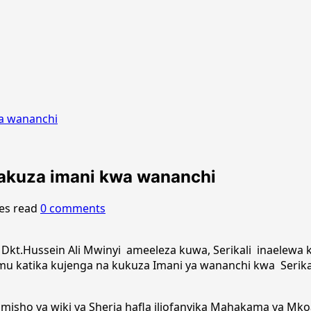
wa wananchi
nakuza imani kwa wananchi
es read
0 comments
Dkt.Hussein Ali Mwinyi ameeleza kuwa, Serikali inaelewa
u katika kujenga na kukuza Imani ya wananchi kwa Serikal
isho ya wiki ya Sheria hafla iliofanyika Mahakama ya Mkoa