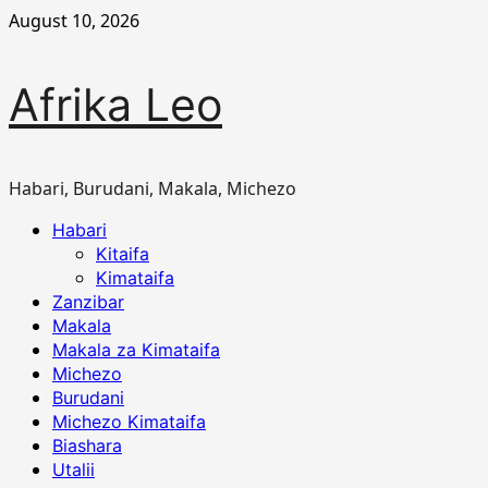
Skip
August 10, 2026
to
content
Afrika Leo
Habari, Burudani, Makala, Michezo
Primary
Habari
Menu
Kitaifa
Kimataifa
Zanzibar
Makala
Makala za Kimataifa
Michezo
Burudani
Michezo Kimataifa
Biashara
Utalii