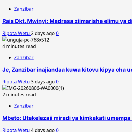
Zanzibar
Rais Dkt. Mwinyi: Madrasa ziimarishe elimu ya d
Ripota Wetu
2 days ago
0
4 minutes read
Zanzibar
Je, Zanzibar inajiandaa kuwa kitovu kipya cha 
Ripota Wetu
3 days ago
0
2 minutes read
Zanzibar
Mbeto: Utekelezaji miradi ya kimkakati umempa 
Ripota Wetu
4 days ago
0