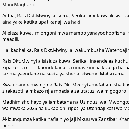
Mjini Magharibi.
Aidha, Rais Dkt.Mwinyi alisema, Serikali imekuwa ikisi
aina yake katika upatikanaji wa haki.
Alieleza kuwa, miongoni mwa mambo yanayodhoofisha mis
maadili.
Halikadhalika, Rais Dkt.Mwinyi aliwakumbusha Watendaj
Rais Dkt.Mwinyi alisisitiza kuwa, Serikali inaendelea k
kipato cha chini kuondokana na umasikini na kupiga hatu
lazima yaendane na sekta ya sheria ikiwemo Mahakama.
Kwa upande mwingine Rais Dkt.Mwinyi amefahamisha kuwa
zitakazotilia mkazo njia mbadala za utatuzi wa migogoro n
Madhimisho hayo yaliambatana na Uzinduzi wa Mwongoz
wa mwaka 2025 na kukabidhi ripoti ya Utendaji kazi wa 
Akizungumza katika hafla hiyo Jaji Mkuu wa Zanzibar K
nchini.