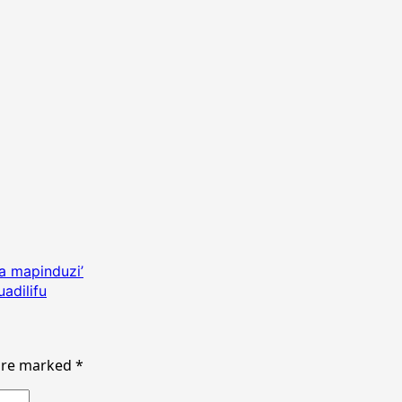
a mapinduzi’
adilifu
 are marked
*