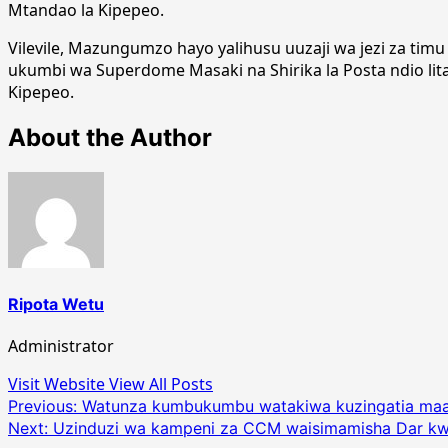
Mtandao la Kipepeo.
Vilevile, Mazungumzo hayo yalihusu uuzaji wa jezi za ti
ukumbi wa Superdome Masaki na Shirika la Posta ndio litah
Kipepeo.
About the Author
Ripota Wetu
Administrator
Visit Website
View All Posts
Post
Previous:
Watunza kumbukumbu watakiwa kuzingatia maad
Next:
Uzinduzi wa kampeni za CCM waisimamisha Dar kw
navigation