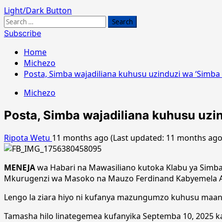
Light/Dark Button
Search
for:
Subscribe
Home
Michezo
Posta, Simba wajadiliana kuhusu uzinduzi wa ‘Simba
Michezo
Posta, Simba wajadiliana kuhusu uzi
Ripota Wetu
11 months ago (Last updated: 11 months ag
MENEJA
wa Habari na Mawasiliano kutoka Klabu ya Simba
Mkurugenzi wa Masoko na Mauzo Ferdinand Kabyemela Agos
Lengo la ziara hiyo ni kufanya mazungumzo kuhusu maanda
Tamasha hilo linategemea kufanyika Septemba 10, 2025 k