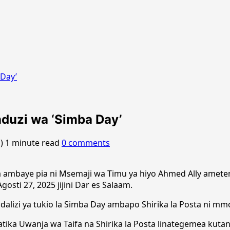
 Day’
nduzi wa ‘Simba Day’
o)
1 minute read
0 comments
 ambaye pia ni Msemaji wa Timu ya hiyo Ahmed Ally amete
ti 27, 2025 jijini Dar es Salaam.
lizi ya tukio la Simba Day ambapo Shirika la Posta ni mmo
atika Uwanja wa Taifa na Shirika la Posta linategemea ku