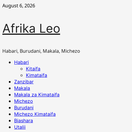
Skip
August 6, 2026
to
content
Afrika Leo
Habari, Burudani, Makala, Michezo
Primary
Habari
Menu
Kitaifa
Kimataifa
Zanzibar
Makala
Makala za Kimataifa
Michezo
Burudani
Michezo Kimataifa
Biashara
Utalii