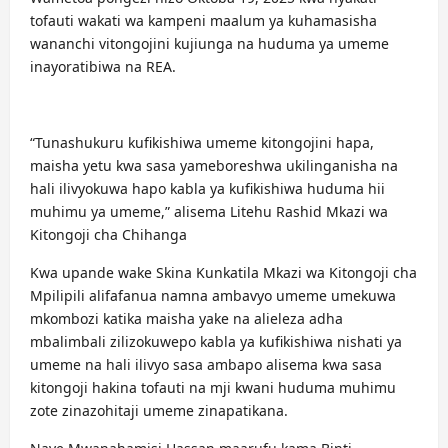
tofauti wakati wa kampeni maalum ya kuhamasisha
wananchi vitongojini kujiunga na huduma ya umeme
inayoratibiwa na REA.
“Tunashukuru kufikishiwa umeme kitongojini hapa,
maisha yetu kwa sasa yameboreshwa ukilinganisha na
hali ilivyokuwa hapo kabla ya kufikishiwa huduma hii
muhimu ya umeme,” alisema Litehu Rashid Mkazi wa
Kitongoji cha Chihanga
Kwa upande wake Skina Kunkatila Mkazi wa Kitongoji cha
Mpilipili alifafanua namna ambavyo umeme umekuwa
mkombozi katika maisha yake na alieleza adha
mbalimbali zilizokuwepo kabla ya kufikishiwa nishati ya
umeme na hali ilivyo sasa ambapo alisema kwa sasa
kitongoji hakina tofauti na mji kwani huduma muhimu
zote zinazohitaji umeme zinapatikana.