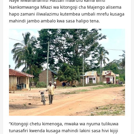
Naye Mwanahamisi Hassan maarufu kama Binti
Nankomwanga Mkazi wa kitongoji cha Majengo alisema
hapo zamani iliwalazimu kutembea umbali mrefu kusaga
mahindi jambo ambalo kwa sasa halipo tena.
“Kitongoji chetu kimenoga, mwaka wa nyuma tulikuwa
tunasafiri kwenda kusaga mahindi lakini sasa hivi kijiji