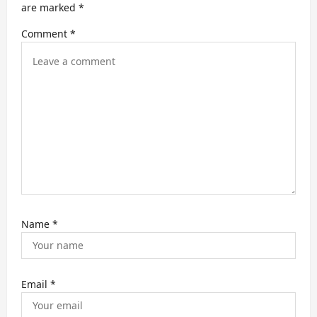
are marked
*
a
Comment
*
t
i
o
n
Name
*
Email
*