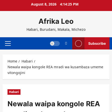
Skip
August 8, 2026
4:14:25 PM
to
content
Afrika Leo
Habari, Burudani, Makala, Michezo
Subscribe
Primary
Menu
Home
Habari
Newala waipa kongole REA mradi wa kusambaza umeme
vitongojini
Habari
Newala waipa kongole REA