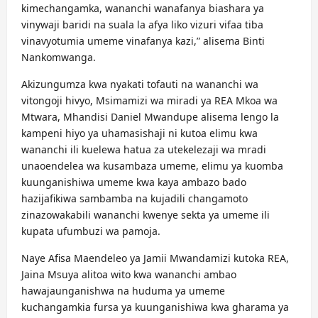
kimechangamka, wananchi wanafanya biashara ya
vinywaji baridi na suala la afya liko vizuri vifaa tiba
vinavyotumia umeme vinafanya kazi,” alisema Binti
Nankomwanga.
Akizungumza kwa nyakati tofauti na wananchi wa
vitongoji hivyo, Msimamizi wa miradi ya REA Mkoa wa
Mtwara, Mhandisi Daniel Mwandupe alisema lengo la
kampeni hiyo ya uhamasishaji ni kutoa elimu kwa
wananchi ili kuelewa hatua za utekelezaji wa mradi
unaoendelea wa kusambaza umeme, elimu ya kuomba
kuunganishiwa umeme kwa kaya ambazo bado
hazijafikiwa sambamba na kujadili changamoto
zinazowakabili wananchi kwenye sekta ya umeme ili
kupata ufumbuzi wa pamoja.
Naye Afisa Maendeleo ya Jamii Mwandamizi kutoka REA,
Jaina Msuya alitoa wito kwa wananchi ambao
hawajaunganishwa na huduma ya umeme
kuchangamkia fursa ya kuunganishiwa kwa gharama ya