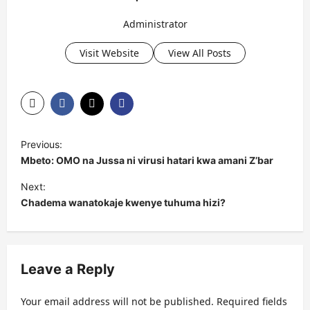
Administrator
Visit Website
View All Posts
P
Previous:
o
Mbeto: OMO na Jussa ni virusi hatari kwa amani Z’bar
s
Next:
t
Chadema wanatokaje kwenye tuhuma hizi?
n
a
v
Leave a Reply
i
Your email address will not be published.
Required fields
g