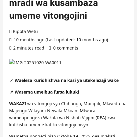
mradi wa kusambaza
umeme vitongojini
Ripota Wetu
10 months ago (Last updated: 10 months ago)
2 minutes read
0 comments
📌
Waeleza kuridhishwa na kasi ya utekelezaji wake
📌 Wasema umeibua fursa lukuki
WAKAZI
wa vitongoji vya Chihanga, Mpilipili, Mkwedu na
Majengo Wilayani Newala Mkoani Mtwara
wameupongeza Wakala wa Nishati Vijijini (REA) kwa
kufikisha umeme katika vitongoji hivyo.
Wametoa pongezi hizo Oktoba 19, 2025 kwa nyakati