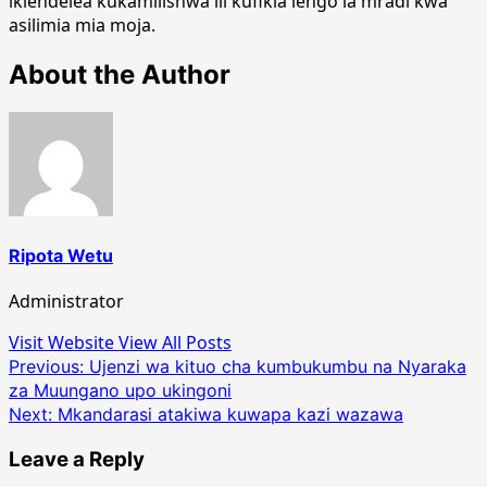
ikiendelea kukamilishwa ili kufikia lengo la mradi kwa
asilimia mia moja.
About the Author
Ripota Wetu
Administrator
Visit Website
View All Posts
Post
Previous:
Ujenzi wa kituo cha kumbukumbu na Nyaraka
za Muungano upo ukingoni
navigation
Next:
Mkandarasi atakiwa kuwapa kazi wazawa
Leave a Reply