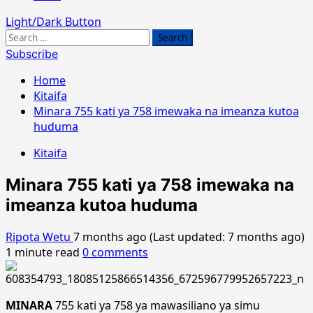
Light/Dark Button
Search
for:
Subscribe
Home
Kitaifa
Minara 755 kati ya 758 imewaka na imeanza kutoa
huduma
Kitaifa
Minara 755 kati ya 758 imewaka na
imeanza kutoa huduma
Ripota Wetu
7 months ago (Last updated: 7 months ago)
1 minute read
0 comments
MINARA
755 kati ya 758 ya mawasiliano ya simu