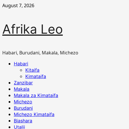
Skip
August 7, 2026
to
content
Afrika Leo
Habari, Burudani, Makala, Michezo
Primary
Habari
Menu
Kitaifa
Kimataifa
Zanzibar
Makala
Makala za Kimataifa
Michezo
Burudani
Michezo Kimataifa
Biashara
Utalii