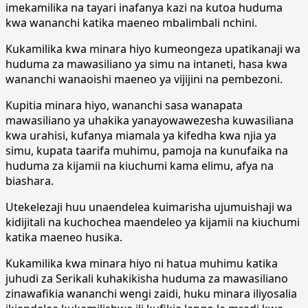
imekamilika na tayari inafanya kazi na kutoa huduma
kwa wananchi katika maeneo mbalimbali nchini.
Kukamilika kwa minara hiyo kumeongeza upatikanaji wa
huduma za mawasiliano ya simu na intaneti, hasa kwa
wananchi wanaoishi maeneo ya vijijini na pembezoni.
Kupitia minara hiyo, wananchi sasa wanapata
mawasiliano ya uhakika yanayowawezesha kuwasiliana
kwa urahisi, kufanya miamala ya kifedha kwa njia ya
simu, kupata taarifa muhimu, pamoja na kunufaika na
huduma za kijamii na kiuchumi kama elimu, afya na
biashara.
Utekelezaji huu unaendelea kuimarisha ujumuishaji wa
kidijitali na kuchochea maendeleo ya kijamii na kiuchumi
katika maeneo husika.
Kukamilika kwa minara hiyo ni hatua muhimu katika
juhudi za Serikali kuhakikisha huduma za mawasiliano
zinawafikia wananchi wengi zaidi, huku minara iliyosalia