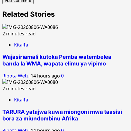
Related Stories
2 minutes read
Kitaifa
Wajasiriamali kutoka Pemba watembelea
banda la WMA, wapata elimu ya vipimo
Ripota Wetu
14 hours ago
0
2 minutes read
Kitaifa
TARURA yatajwa kuwa miongoni mwa taasisi
bora za miundombinu Afrika
Ripota Wetu
14 hours ago
0