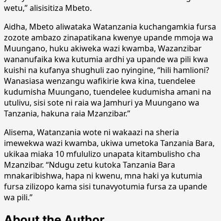
wetu,” alisisitiza Mbeto.
Aidha, Mbeto aliwataka Watanzania kuchangamkia fursa
zozote ambazo zinapatikana kwenye upande mmoja wa
Muungano, huku akiweka wazi kwamba, Wazanzibar
wananufaika kwa kutumia ardhi ya upande wa pili kwa
kuishi na kufanya shughuli zao nyingine, “hili hamlioni?
Wanasiasa wenzangu wafikirie kwa kina, tuendelee
kudumisha Muungano, tuendelee kudumisha amani na
utulivu, sisi sote ni raia wa Jamhuri ya Muungano wa
Tanzania, hakuna raia Mzanzibar.”
Alisema, Watanzania wote ni wakaazi na sheria
imewekwa wazi kwamba, ukiwa umetoka Tanzania Bara,
ukikaa miaka 10 mfululizo unapata kitambulisho cha
Mzanzibar. “Ndugu zetu kutoka Tanzania Bara
mnakaribishwa, hapa ni kwenu, mna haki ya kutumia
fursa zilizopo kama sisi tunavyotumia fursa za upande
wa pili.”
About the Author