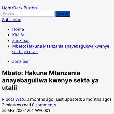
Light/Dark Button
Search
for:
Subscribe
Home
Kitaifa
Zanzibar
Mbeto: Hakuna Mtanzania anayebaguliwa kwenye
sekta ya utalii
Zanzibar
Mbeto: Hakuna Mtanzania
anayebaguliwa kwenye sekta ya
utalii
Ripota Wetu
2 months ago (Last updated: 2 months ago)
2 minutes read
0 comments