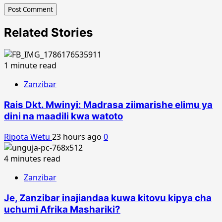
Related Stories
1 minute read
Zanzibar
Rais Dkt. Mwinyi: Madrasa ziimarishe elimu ya
dini na maadili kwa watoto
Ripota Wetu
23 hours ago
0
4 minutes read
Zanzibar
Je, Zanzibar inajiandaa kuwa kitovu kipya cha
uchumi Afrika Mashariki?