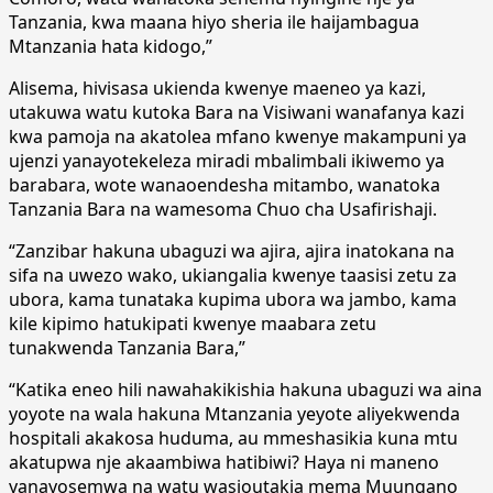
Tanzania, kwa maana hiyo sheria ile haijambagua
Mtanzania hata kidogo,”
Alisema, hivisasa ukienda kwenye maeneo ya kazi,
utakuwa watu kutoka Bara na Visiwani wanafanya kazi
kwa pamoja na akatolea mfano kwenye makampuni ya
ujenzi yanayotekeleza miradi mbalimbali ikiwemo ya
barabara, wote wanaoendesha mitambo, wanatoka
Tanzania Bara na wamesoma Chuo cha Usafirishaji.
“Zanzibar hakuna ubaguzi wa ajira, ajira inatokana na
sifa na uwezo wako, ukiangalia kwenye taasisi zetu za
ubora, kama tunataka kupima ubora wa jambo, kama
kile kipimo hatukipati kwenye maabara zetu
tunakwenda Tanzania Bara,”
“Katika eneo hili nawahakikishia hakuna ubaguzi wa aina
yoyote na wala hakuna Mtanzania yeyote aliyekwenda
hospitali akakosa huduma, au mmeshasikia kuna mtu
akatupwa nje akaambiwa hatibiwi? Haya ni maneno
yanayosemwa na watu wasioutakia mema Muungano