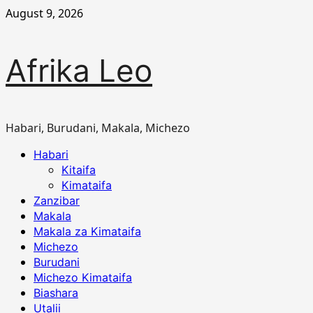
Skip
August 9, 2026
to
content
Afrika Leo
Habari, Burudani, Makala, Michezo
Primary
Habari
Menu
Kitaifa
Kimataifa
Zanzibar
Makala
Makala za Kimataifa
Michezo
Burudani
Michezo Kimataifa
Biashara
Utalii