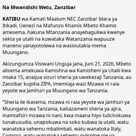
Na Mwandishi Wetu, Zanzibar
KATIBU
wa Kamati Maalum NEC Zanzibar Idara ya
Itikadi, Uenezi na Mafunzo Khamis Mbeto Khamis
amesema, hakuna Mtanzania anayebaguliwa kwenye
sekta ya utalii na kuwataka Watanzania wapuuze
maneno yanayotolewa na wasioutakia mema
Muungano.
Akizungumza Visiwani Unguja jana, Juni 21, 2026, Mbeto
alisema amekuwa Kamishna wa Kamisheni ya Utalii kwa
miaka 15, anaijua vizuri sheria ya uwekezaji Tanzania, au
Zanzibar kupitia ZIPA, imemtaja wazi Mzawa ni raia
yeyote wa Jamhuri ya Muungano wa Tanzania.
“Sheria ile ikasema, mzawa ni raia yeyote wa Jamhuri ya
Muungano wa Tanzania, kaitazameni sheria ya ajira,
inamtafsiri mzawa ni nani, kwa maana hiyo tulichokuwa
tunakusudia, unapokuwa na soko kubwa la utalii, watu
wanatoka sehemu mbalimbali, watu wanatoka Italy,
Comoro, watu wanatoka sehemu nyingine nje ya