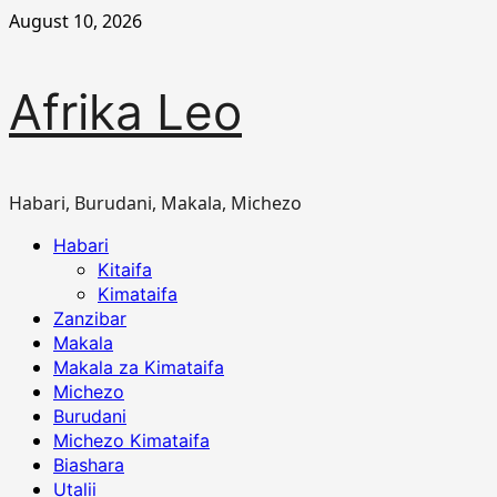
Skip
August 10, 2026
to
content
Afrika Leo
Habari, Burudani, Makala, Michezo
Primary
Habari
Menu
Kitaifa
Kimataifa
Zanzibar
Makala
Makala za Kimataifa
Michezo
Burudani
Michezo Kimataifa
Biashara
Utalii