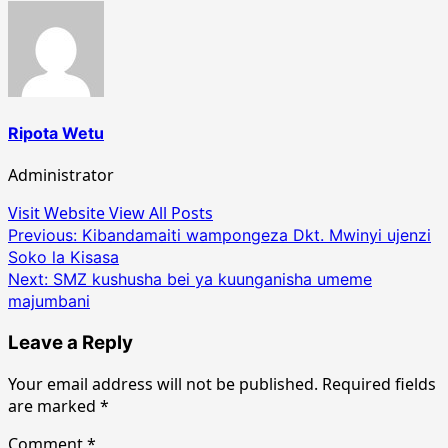
Ripota Wetu
Administrator
Visit Website
View All Posts
Post
Previous:
Kibandamaiti wampongeza Dkt. Mwinyi ujenzi
Soko la Kisasa
navigation
Next:
SMZ kushusha bei ya kuunganisha umeme
majumbani
Leave a Reply
Your email address will not be published.
Required fields
are marked
*
Comment
*