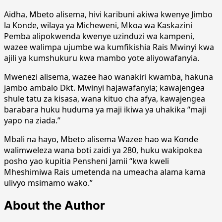
Aidha, Mbeto alisema, hivi karibuni akiwa kwenye Jimbo
la Konde, wilaya ya Micheweni, Mkoa wa Kaskazini
Pemba alipokwenda kwenye uzinduzi wa kampeni,
wazee walimpa ujumbe wa kumfikishia Rais Mwinyi kwa
ajili ya kumshukuru kwa mambo yote aliyowafanyia.
Mwenezi alisema, wazee hao wanakiri kwamba, hakuna
jambo ambalo Dkt. Mwinyi hajawafanyia; kawajengea
shule tatu za kisasa, wana kituo cha afya, kawajengea
barabara huku huduma ya maji ikiwa ya uhakika “maji
yapo na ziada.”
Mbali na hayo, Mbeto alisema Wazee hao wa Konde
walimweleza wana boti zaidi ya 280, huku wakipokea
posho yao kupitia Pensheni Jamii “kwa kweli
Mheshimiwa Rais umetenda na umeacha alama kama
ulivyo msimamo wako.”
About the Author