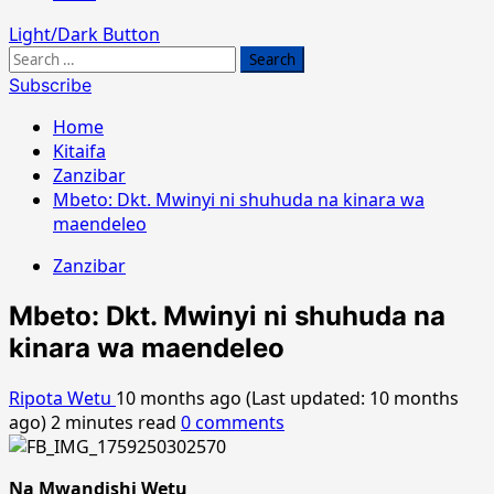
Light/Dark Button
Search
for:
Subscribe
Home
Kitaifa
Zanzibar
Mbeto: Dkt. Mwinyi ni shuhuda na kinara wa
maendeleo
Zanzibar
Mbeto: Dkt. Mwinyi ni shuhuda na
kinara wa maendeleo
Ripota Wetu
10 months ago (Last updated: 10 months
ago)
2 minutes read
0 comments
Na Mwandishi Wetu