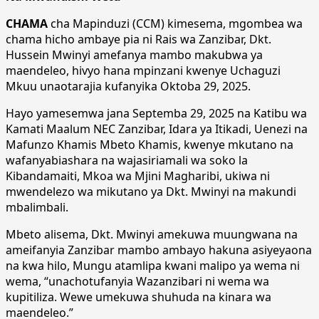
CHAMA
cha Mapinduzi (CCM) kimesema, mgombea wa
chama hicho ambaye pia ni Rais wa Zanzibar, Dkt.
Hussein Mwinyi amefanya mambo makubwa ya
maendeleo, hivyo hana mpinzani kwenye Uchaguzi
Mkuu unaotarajia kufanyika Oktoba 29, 2025.
Hayo yamesemwa jana Septemba 29, 2025 na Katibu wa
Kamati Maalum NEC Zanzibar, Idara ya Itikadi, Uenezi na
Mafunzo Khamis Mbeto Khamis, kwenye mkutano na
wafanyabiashara na wajasiriamali wa soko la
Kibandamaiti, Mkoa wa Mjini Magharibi, ukiwa ni
mwendelezo wa mikutano ya Dkt. Mwinyi na makundi
mbalimbali.
Mbeto alisema, Dkt. Mwinyi amekuwa muungwana na
ameifanyia Zanzibar mambo ambayo hakuna asiyeyaona
na kwa hilo, Mungu atamlipa kwani malipo ya wema ni
wema, “unachotufanyia Wazanzibari ni wema wa
kupitiliza. Wewe umekuwa shuhuda na kinara wa
maendeleo.”