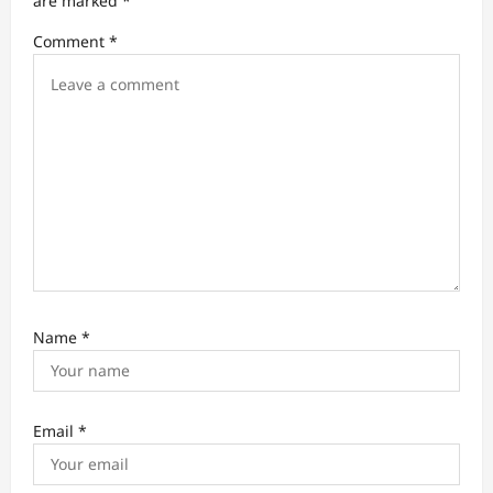
are marked
*
t
Comment
*
i
o
n
Name
*
Email
*