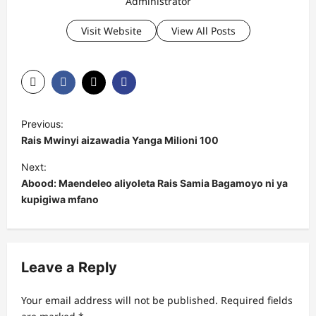
Administrator
Visit Website
View All Posts
P
Previous:
o
Rais Mwinyi aizawadia Yanga Milioni 100
s
Next:
t
Abood: Maendeleo aliyoleta Rais Samia Bagamoyo ni ya
kupigiwa mfano
n
a
v
Leave a Reply
i
g
Your email address will not be published.
Required fields
a