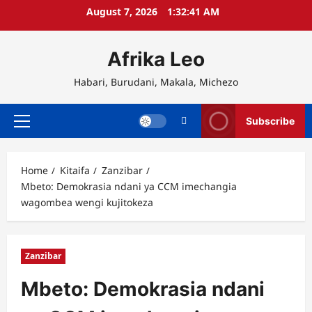
Skip
August 7, 2026
1:32:41 AM
to
content
Afrika Leo
Habari, Burudani, Makala, Michezo
Subscribe
Primary
Menu
Home
Kitaifa
Zanzibar
Mbeto: Demokrasia ndani ya CCM imechangia
wagombea wengi kujitokeza
Zanzibar
Mbeto: Demokrasia ndani