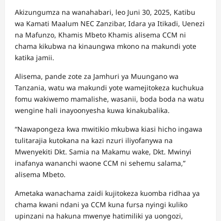
Akizungumza na wanahabari, leo Juni 30, 2025, Katibu
wa Kamati Maalum NEC Zanzibar, Idara ya Itikadi, Uenezi
na Mafunzo, Khamis Mbeto Khamis alisema CCM ni
chama kikubwa na kinaungwa mkono na makundi yote
katika jamii.
Alisema, pande zote za Jamhuri ya Muungano wa
Tanzania, watu wa makundi yote wamejitokeza kuchukua
fomu wakiwemo mamalishe, wasanii, boda boda na watu
wengine hali inayoonyesha kuwa kinakubalika.
“Nawapongeza kwa mwitikio mkubwa kiasi hicho ingawa
tulitarajia kutokana na kazi nzuri iliyofanywa na
Mwenyekiti Dkt. Samia na Makamu wake, Dkt. Mwinyi
inafanya wananchi waone CCM ni sehemu salama,”
alisema Mbeto.
Ametaka wanachama zaidi kujitokeza kuomba ridhaa ya
chama kwani ndani ya CCM kuna fursa nyingi kuliko
upinzani na hakuna mwenye hatimiliki ya uongozi,