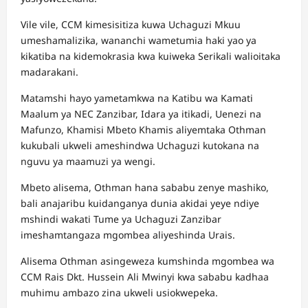
Vile vile, CCM kimesisitiza kuwa Uchaguzi Mkuu
umeshamalizika, wananchi wametumia haki yao ya
kikatiba na kidemokrasia kwa kuiweka Serikali walioitaka
madarakani.
Matamshi hayo yametamkwa na Katibu wa Kamati
Maalum ya NEC Zanzibar, Idara ya itikadi, Uenezi na
Mafunzo, Khamisi Mbeto Khamis aliyemtaka Othman
kukubali ukweli ameshindwa Uchaguzi kutokana na
nguvu ya maamuzi ya wengi.
Mbeto alisema, Othman hana sababu zenye mashiko,
bali anajaribu kuidanganya dunia akidai yeye ndiye
mshindi wakati Tume ya Uchaguzi Zanzibar
imeshamtangaza mgombea aliyeshinda Urais.
Alisema Othman asingeweza kumshinda mgombea wa
CCM Rais Dkt. Hussein Ali Mwinyi kwa sababu kadhaa
muhimu ambazo zina ukweli usiokwepeka.