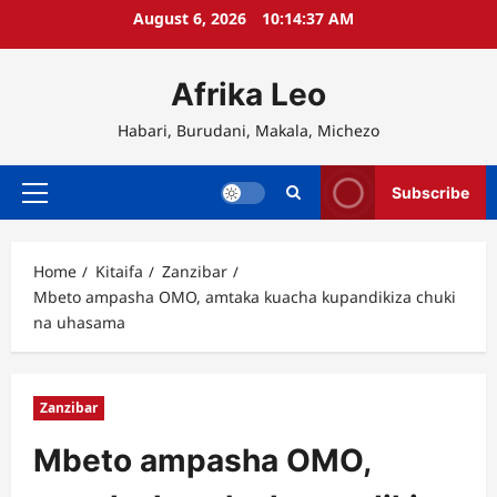
Skip
August 6, 2026
10:14:38 AM
to
content
Afrika Leo
Habari, Burudani, Makala, Michezo
Subscribe
Primary
Menu
Home
Kitaifa
Zanzibar
Mbeto ampasha OMO, amtaka kuacha kupandikiza chuki
na uhasama
Zanzibar
Mbeto ampasha OMO,