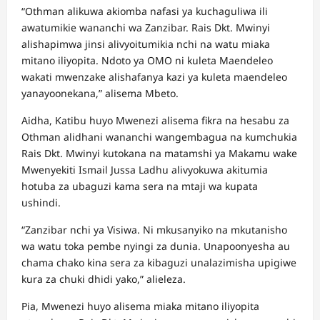
“Othman alikuwa akiomba nafasi ya kuchaguliwa ili
awatumikie wananchi wa Zanzibar. Rais Dkt. Mwinyi
alishapimwa jinsi alivyoitumikia nchi na watu miaka
mitano iliyopita. Ndoto ya OMO ni kuleta Maendeleo
wakati mwenzake alishafanya kazi ya kuleta maendeleo
yanayoonekana,” alisema Mbeto.
Aidha, Katibu huyo Mwenezi alisema fikra na hesabu za
Othman alidhani wananchi wangembagua na kumchukia
Rais Dkt. Mwinyi kutokana na matamshi ya Makamu wake
Mwenyekiti Ismail Jussa Ladhu alivyokuwa akitumia
hotuba za ubaguzi kama sera na mtaji wa kupata
ushindi.
“Zanzibar nchi ya Visiwa. Ni mkusanyiko na mkutanisho
wa watu toka pembe nyingi za dunia. Unapoonyesha au
chama chako kina sera za kibaguzi unalazimisha upigiwe
kura za chuki dhidi yako,” alieleza.
Pia, Mwenezi huyo alisema miaka mitano iliyopita