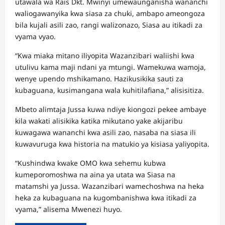
utawala wa Rais Dkt. Mwinyi umewaunganisha wananchi
waliogawanyika kwa siasa za chuki, ambapo ameongoza
bila kujali asili zao, rangi walizonazo, Siasa au itikadi za
vyama vyao.
“Kwa miaka mitano iliyopita Wazanzibari waliishi kwa
utulivu kama maji ndani ya mtungi. Wamekuwa wamoja,
wenye upendo mshikamano. Hazikusikika sauti za
kubaguana, kusimangana wala kuhitilafiana,” alisisitiza.
Mbeto alimtaja Jussa kuwa ndiye kiongozi pekee ambaye
kila wakati alisikika katika mikutano yake akijaribu
kuwagawa wananchi kwa asili zao, nasaba na siasa ili
kuwavuruga kwa historia na matukio ya kisiasa yaliyopita.
“Kushindwa kwake OMO kwa sehemu kubwa
kumeporomoshwa na aina ya utata wa Siasa na
matamshi ya Jussa. Wazanzibari wamechoshwa na heka
heka za kubaguana na kugombanishwa kwa itikadi za
vyama,” alisema Mwenezi huyo.