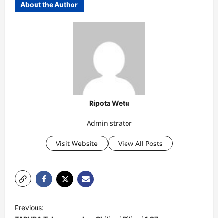
About the Author
Ripota Wetu
Administrator
Visit Website
View All Posts
P
Previous:
o