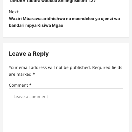
TARURA Tabora waokoa Shilingi Bilioni 1.27
s
Next:
t
Waziri Mbarawa aridhishwa na maendeleo ya ujenzi wa
bandari mpya Kisiwa Mgao
n
a
v
Leave a Reply
i
g
Your email address will not be published.
Required fields
a
are marked
*
t
Comment
*
i
o
n