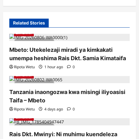
Related Stories
Zanzibar
2 minutes read
Mbeto: Utekelezaji miradi ya kimkakati
umempa heshima Rais Dkt. Samia Kimataifa
Ripota Wetu
1 hour ago
0
Zanzibar
2 minutes read
Tanzania inaongozwa kwa misingi iliyoasisi
Taifa – Mbeto
Ripota Wetu
4 days ago
0
Zanzibar
2 minutes read
Rais Dkt. Mwinyi: Ni muhimu kuendeleza