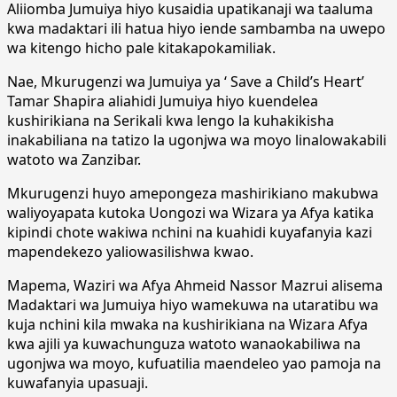
Aliiomba Jumuiya hiyo kusaidia upatikanaji wa taaluma
kwa madaktari ili hatua hiyo iende sambamba na uwepo
wa kitengo hicho pale kitakapokamiliak.
Nae, Mkurugenzi wa Jumuiya ya ‘ Save a Child’s Heart’
Tamar Shapira aliahidi Jumuiya hiyo kuendelea
kushirikiana na Serikali kwa lengo la kuhakikisha
inakabiliana na tatizo la ugonjwa wa moyo linalowakabili
watoto wa Zanzibar.
Mkurugenzi huyo amepongeza mashirikiano makubwa
waliyoyapata kutoka Uongozi wa Wizara ya Afya katika
kipindi chote wakiwa nchini na kuahidi kuyafanyia kazi
mapendekezo yaliowasilishwa kwao.
Mapema, Waziri wa Afya Ahmeid Nassor Mazrui alisema
Madaktari wa Jumuiya hiyo wamekuwa na utaratibu wa
kuja nchini kila mwaka na kushirikiana na Wizara Afya
kwa ajili ya kuwachunguza watoto wanaokabiliwa na
ugonjwa wa moyo, kufuatilia maendeleo yao pamoja na
kuwafanyia upasuaji.