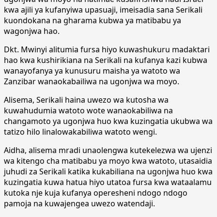
kwa ajili ya kufanyiwa upasuaji, imeisadia sana Serikali
kuondokana na gharama kubwa ya matibabu ya
wagonjwa hao.
Dkt. Mwinyi alitumia fursa hiyo kuwashukuru madaktari
hao kwa kushirikiana na Serikali na kufanya kazi kubwa
wanayofanya ya kunusuru maisha ya watoto wa
Zanzibar wanaokabailiwa na ugonjwa wa moyo.
Alisema, Serikali haina uwezo wa kutosha wa
kuwahudumia watoto wote wanaokabiliwa na
changamoto ya ugonjwa huo kwa kuzingatia ukubwa wa
tatizo hilo linalowakabiliwa watoto wengi.
Aidha, alisema mradi unaolengwa kutekelezwa wa ujenzi
wa kitengo cha matibabu ya moyo kwa watoto, utasaidia
juhudi za Serikali katika kukabiliana na ugonjwa huo kwa
kuzingatia kuwa hatua hiyo utatoa fursa kwa wataalamu
kutoka nje kuja kufanya operesheni ndogo ndogo
pamoja na kuwajengea uwezo watendaji.