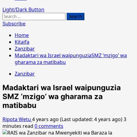
Light/Dark Button
Search
for:
Subscribe
Home
Kitaifa
Zanzibar
Madaktari wa Israel waipunguziaSMZ ‘mzigo’ wa
gharama za matibabu
Zanzibar
Madaktari wa Israel waipunguzia
SMZ ‘mzigo’ wa gharama za
matibabu
Ripota Wetu
4 years ago (Last updated: 4 years ago)
3
minutes read
0 comments