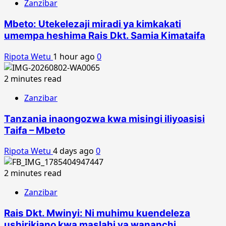
Zanzibar
Mbeto: Utekelezaji miradi ya kimkakati
umempa heshima Rais Dkt. Samia Kimataifa
Ripota Wetu
1 hour ago
0
2 minutes read
Zanzibar
Tanzania inaongozwa kwa misingi iliyoasisi
Taifa – Mbeto
Ripota Wetu
4 days ago
0
2 minutes read
Zanzibar
Rais Dkt. Mwinyi: Ni muhimu kuendeleza
ushirikiano kwa maslahi ya wananchi