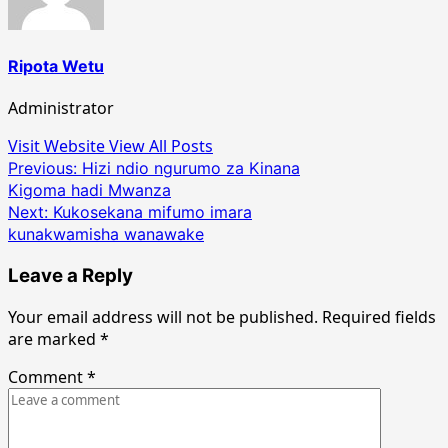
Ripota Wetu
Administrator
Visit Website
View All Posts
Post
Previous:
Hizi ndio ngurumo za Kinana
Kigoma hadi Mwanza
navigation
Next:
Kukosekana mifumo imara
kunakwamisha wanawake
Leave a Reply
Your email address will not be published.
Required fields
are marked
*
Comment
*