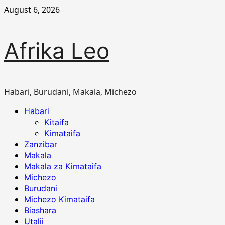
Skip
August 6, 2026
to
content
Afrika Leo
Habari, Burudani, Makala, Michezo
Primary
Habari
Menu
Kitaifa
Kimataifa
Zanzibar
Makala
Makala za Kimataifa
Michezo
Burudani
Michezo Kimataifa
Biashara
Utalii