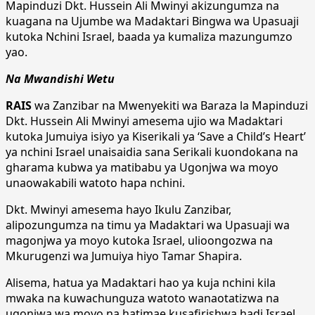
Na Mwandishi Wetu
RAIS
wa Zanzibar na Mwenyekiti wa Baraza la Mapinduzi
Dkt. Hussein Ali Mwinyi amesema ujio wa Madaktari
kutoka Jumuiya isiyo ya Kiserikali ya ‘Save a Child’s Heart’
ya nchini Israel unaisaidia sana Serikali kuondokana na
gharama kubwa ya matibabu ya Ugonjwa wa moyo
unaowakabili watoto hapa nchini.
Dkt. Mwinyi amesema hayo Ikulu Zanzibar,
alipozungumza na timu ya Madaktari wa Upasuaji wa
magonjwa ya moyo kutoka Israel, ulioongozwa na
Mkurugenzi wa Jumuiya hiyo Tamar Shapira.
Alisema, hatua ya Madaktari hao ya kuja nchini kila
mwaka na kuwachunguza watoto wanaotatizwa na
ugonjwa wa moyo na hatimae kusafirishwa hadi Israel