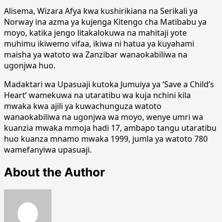
Alisema, Wizara Afya kwa kushirikiana na Serikali ya
Norway ina azma ya kujenga Kitengo cha Matibabu ya
moyo, katika jengo litakalokuwa na mahitaji yote
muhimu ikiwemo vifaa, ikiwa ni hatua ya kuyahami
maisha ya watoto wa Zanzibar wanaokabiliwa na
ugonjwa huo.
Madaktari wa Upasuaji kutoka Jumuiya ya ‘Save a Child’s
Heart’ wamekuwa na utaratibu wa kuja nchini kila
mwaka kwa ajili ya kuwachunguza watoto
wanaokabiliwa na ugonjwa wa moyo, wenye umri wa
kuanzia mwaka mmoja hadi 17, ambapo tangu utaratibu
huo kuanza mnamo mwaka 1999, jumla ya watoto 780
wamefanyiwa upasuaji.
About the Author