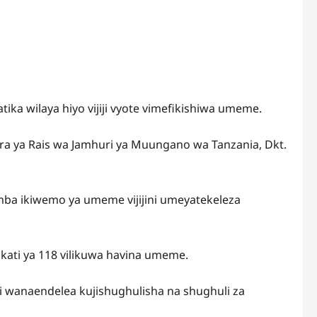
ka wilaya hiyo vijiji vyote vimefikishiwa umeme.
ara ya Rais wa Jamhuri ya Muungano wa Tanzania, Dkt.
omba ikiwemo ya umeme vijijini umeyatekeleza
kati ya 118 vilikuwa havina umeme.
hi wanaendelea kujishughulisha na shughuli za