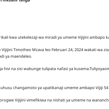
li kwa utekelezaji wa miradi ya umeme Vijijini ambapo kati
ijijini Timotheo Mzava leo Februari 24, 2024 wakati wa zi
di ya maendeleo.
a hivi na sisi wabunge tulipata nafasi ya kusema.Tuliyoya
 kuhusu changamoto ya upatikanaji umeme ambapo Vijiji 54 
Korogwe Vijijini vimefikiwa na nishati ya umeme na wananc