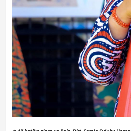
📌
Ni katika ziara ya Rais, Dkt. Samia Suluhu Hass