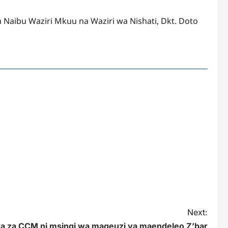
ha Naibu Waziri Mkuu na Waziri wa Nishati, Dkt. Doto
Next:
a za CCM ni msingi wa mageuzi ya maendeleo Z’bar