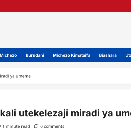
Michezo
Burudani
Michezo Kimataifa
Biashara
Uta
miradi ya umeme
ali utekelezaji miradi ya u
1 minute read
0 comments