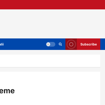
lii
Subscribe
meme