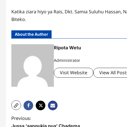
Katika ziara hiyo ya Rais, Dkt. Samia Suluhu Hassan, 
Biteko.
About the Author
Ripota Wetu
Administrator
Visit Website
View All Post
P
Previous:
Jussa ‘aangukia pua’ Chadema