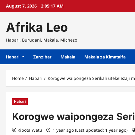
Skip
August 7, 2026
2:05:18 AM
to
content
Afrika Leo
Habari, Burudani, Makala, Michezo
Habari
Zanzibar
Makala
Makala za Kimataifa
Home
Habari
Korogwe waipongeza Serikali utekelezaji 
Habari
Korogwe waipongeza Serik
Ripota Wetu
1 year ago (Last updated: 1 year ago)