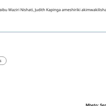
Naibu Waziri Nishati, Judith Kapinga ameshiriki akimwakilis
s
Mbeto: Ser