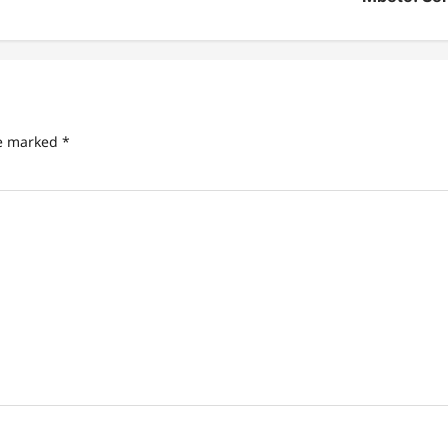
re marked
*