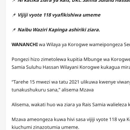
📌
Vijiji vyote 118 vyafikishiwa umeme
📌
Naibu Waziri Kapinga ashiriki ziara.
WANANCHI
wa Wilaya ya Korogwe wameipongeza Serika
Pongezi hizo zimetolewa kupitia Mbunge wa Korogwe V
Samia Suluhu Hassan Wilayani Korogwe kukagua mira
“Tarehe 15 mwezi wa tatu 2021 ulikuwa kwenye viwanj
tunakushukuru sana,” alisema Mzava
Alisema, wakati huo wa ziara ya Rais Samia walieleza
Mzava ameongeza kuwa hivi sasa vijiji vyote 118 vya 
kiuchumi zinazotumia umeme.