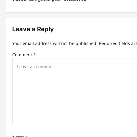
o
s
t
Leave a Reply
n
Your email address will not be published.
Required fields a
a
Comment
*
v
i
g
a
t
i
o
n
Name
*