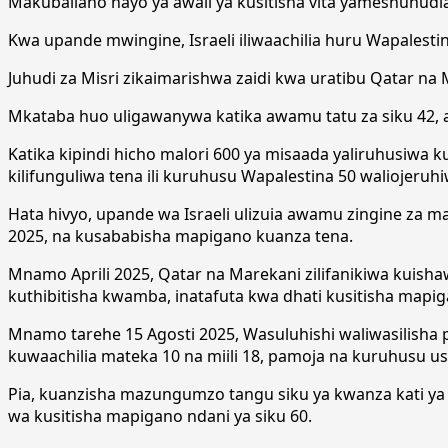
Makubaliano hayo ya awali ya kusitisha vita yameshuhudia
Kwa upande mwingine, Israeli iliwaachilia huru Wapalest
Juhudi za Misri zikaimarishwa zaidi kwa uratibu Qatar na
Mkataba huo uligawanywa katika awamu tatu za siku 42, a
Katika kipindi hicho malori 600 ya misaada yaliruhusiwa k
kilifunguliwa tena ili kuruhusu Wapalestina 50 waliojeruh
Hata hivyo, upande wa Israeli ulizuia awamu zingine za 
2025, na kusababisha mapigano kuanza tena.
Mnamo Aprili 2025, Qatar na Marekani zilifanikiwa kuish
kuthibitisha kwamba, inatafuta kwa dhati kusitisha mapig
Mnamo tarehe 15 Agosti 2025, Wasuluhishi waliwasilisha 
kuwaachilia mateka 10 na miili 18, pamoja na kuruhusu u
Pia, kuanzisha mazungumzo tangu siku ya kwanza kati ya
wa kusitisha mapigano ndani ya siku 60.