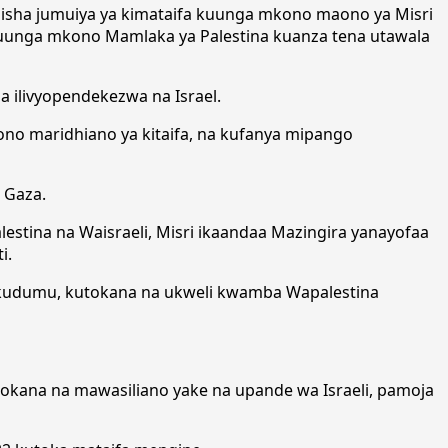
sisha jumuiya ya kimataifa kuunga mkono maono ya Misri
 kuunga mkono Mamlaka ya Palestina kuanza tena utawala
 ilivyopendekezwa na Israel.
ono maridhiano ya kitaifa, na kufanya mipango
a Gaza.
alestina na Waisraeli, Misri ikaandaa Mazingira yanayofaa
i.
 kudumu, kutokana na ukweli kwamba Wapalestina
okana na mawasiliano yake na upande wa Israeli, pamoja