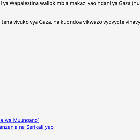
i ya Wapalestina waliokimbia makazi yao ndani ya Gaza (hu
ua tena vivuko vya Gaza, na kuondoa vikwazo vyovyote vinavy
ja wa Muungano’
zania na Serikali yao