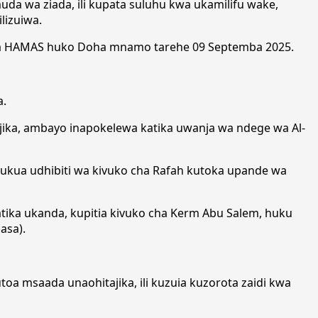
a wa ziada, ili kupata suluhu kwa ukamilifu wake,
lizuiwa.
 wa HAMAS huko Doha mnamo tarehe 09 Septemba 2025.
a.
ajika, ambayo inapokelewa katika uwanja wa ndege wa Al-
chukua udhibiti wa kivuko cha Rafah kutoka upande wa
tika ukanda, kupitia kivuko cha Kerm Abu Salem, huku
asa).
a msaada unaohitajika, ili kuzuia kuzorota zaidi kwa