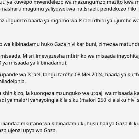
i juu ya kuwepo mwendelezo wa mazungumzo mazito kwa mud
masharti magumu yaliyowekwa na Israeli, pendekezo hilo li
a mazungumzo baada ya mgomo wa Israeli dhidi ya ujumbe
oro wa kibinadamu huko Gaza hivi karibuni, zimezaa matund
a misaada, Misri imewezesha mtiririko wa misaada inayohit
80 ya misaada ya kibinadamu).
na upande wa Israeli tangu tarehe 08 Mei 2024, baada ya ku
iladelphia.
 shinikizo, la kuongeza mzunguko wa utoaji wa misaada ka
 ya malori yanayoingia kila siku (malori 250 kila siku hivi s
andaa mkutano wa kibinadamu kuhusu hali ya Gaza ili kuto
anza ujenzi upya wa Gaza.