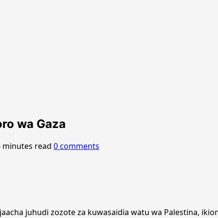
oro wa Gaza
6 minutes read
0 comments
aijaacha juhudi zozote za kuwasaidia watu wa Palestina, ik