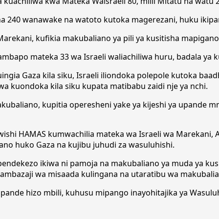
 kuachiliwa kwa Mateka Waisraeli 80, miili Mitatu na watu
ina 240 wanawake na watoto kutoka magerezani, huku ikipa
 Marekani, kufikia makubaliano ya pili ya kusitisha mapiga
mbapo mateka 33 wa Israeli waliachiliwa huru, badala ya 
uingia Gaza kila siku, Israeli iliondoka polepole kutoka b
iwa kuondoka kila siku kupata matibabu zaidi nje ya nchi.
makubaliano, kupitia operesheni yake ya kijeshi ya upande
awishi HAMAS kumwachilia mateka wa Israeli wa Marekani, A
ano huko Gaza na kujibu juhudi za wasuluhishi.
pendekezo ikiwa ni pamoja na makubaliano ya muda ya kusi
sambazaji wa misaada kulingana na utaratibu wa makubalia
 pande hizo mbili, kuhusu mipango inayohitajika ya Wasul