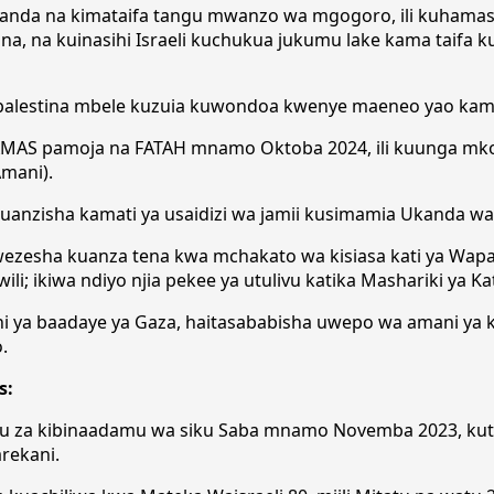
ikanda na kimataifa tangu mwanzo wa mgogoro, ili kuhama
na, na kuinasihi Israeli kuchukua jukumu lake kama taifa
Wapalestina mbele kuzuia kuwondoa kwenye maeneo yao kama
a HAMAS pamoja na FATAH mnamo Oktoba 2024, ili kuunga mk
Amani).
la kuanzisha kamati ya usaidizi wa jamii kusimamia Ukanda w
a kuwezesha kuanza tena kwa mchakato wa kisiasa kati ya Wap
i; ikiwa ndiyo njia pekee ya utulivu katika Mashariki ya Kat
i ya baadaye ya Gaza, haitasababisha uwepo wa amani ya
.
s:
abu za kibinaadamu wa siku Saba mnamo Novemba 2023, kut
rekani.