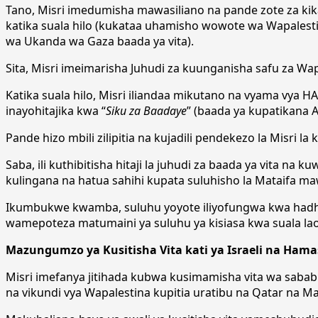
Tano, Misri imedumisha mawasiliano na pande zote za k
katika suala hilo (kukataa uhamisho wowote wa Wapalesti
wa Ukanda wa Gaza baada ya vita).
Sita, Misri imeimarisha Juhudi za kuunganisha safu za 
Katika suala hilo, Misri iliandaa mikutano na vyama vy
inayohitajika kwa “
Siku za Baadaye
” (baada ya kupatikana 
Pande hizo mbili zilipitia na kujadili pendekezo la Misri 
Saba, ili kuthibitisha hitaji la juhudi za baada ya vita n
kulingana na hatua sahihi kupata suluhisho la Mataifa mawil
Ikumbukwe kwamba, suluhu yoyote iliyofungwa kwa hadh
wamepoteza matumaini ya suluhu ya kisiasa kwa suala lao
Mazungumzo ya Kusitisha Vita kati ya Israeli na Hama
Misri imefanya jitihada kubwa kusimamisha vita wa sab
na vikundi vya Wapalestina kupitia uratibu na Qatar na Ma