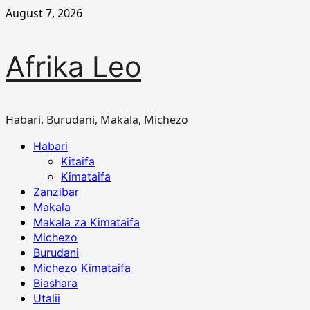
Skip
August 7, 2026
to
content
Afrika Leo
Habari, Burudani, Makala, Michezo
Primary
Habari
Menu
Kitaifa
Kimataifa
Zanzibar
Makala
Makala za Kimataifa
Michezo
Burudani
Michezo Kimataifa
Biashara
Utalii