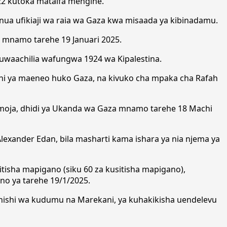
 22 kutoka mataifa mengine.
nua ufikiaji wa raia wa Gaza kwa misaada ya kibinadamu.
no mnamo tarehe 19 Januari 2025.
kuwaachilia wafungwa 1924 wa Kipalestina.
aadhi ya maeneo huko Gaza, na kivuko cha mpaka cha Rafah
 mmoja, dhidi ya Ukanda wa Gaza mnamo tarehe 18 Machi
lexander Edan, bila masharti kama ishara ya nia njema ya
tisha mapigano (siku 60 za kusitisha mapigano),
no ya tarehe 19/1/2025.
uhishi wa kudumu na Marekani, ya kuhakikisha uendelevu