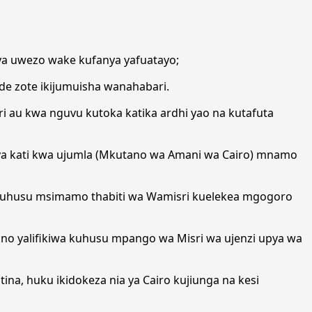
i ya uwezo wake kufanya yafuatayo;
de zote ikijumuisha wanahabari.
 au kwa nguvu kutoka katika ardhi yao na kutafuta
ya kati kwa ujumla (Mkutano wa Amani wa Cairo) mnamo
 kuhusu msimamo thabiti wa Wamisri kuelekea mgogoro
o yalifikiwa kuhusu mpango wa Misri wa ujenzi upya wa
ina, huku ikidokeza nia ya Cairo kujiunga na kesi