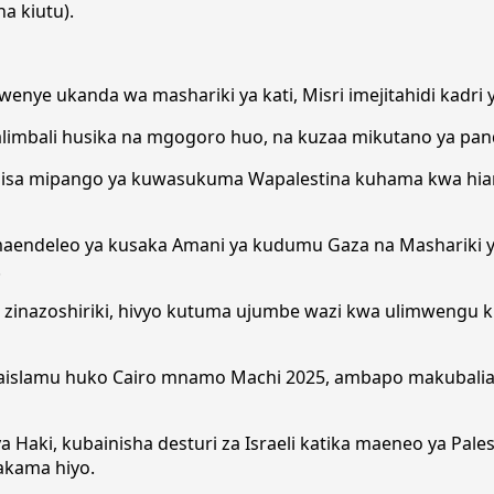
na kiutu).
kwenye ukanda wa mashariki ya kati, Misri imejitahidi kadr
alimbali husika na mgogoro huo, na kuzaa mikutano ya pan
bisa mipango ya kuwasukuma Wapalestina kuhama kwa hiari
maendeleo ya kusaka Amani ya kudumu Gaza na Mashariki 
.
 zinazoshiriki, hivyo kutuma ujumbe wazi kwa ulimwengu
Waislamu huko Cairo mnamo Machi 2025, ambapo makubalian
Haki, kubainisha desturi za Israeli katika maeneo ya Palest
hakama hiyo.