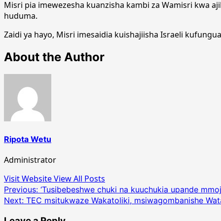
Misri pia imewezesha kuanzisha kambi za Wamisri kwa ajil
huduma.
Zaidi ya hayo, Misri imesaidia kuishajiisha Israeli kufung
About the Author
Ripota Wetu
Administrator
Visit Website
View All Posts
Post
Previous:
‘Tusibebeshwe chuki na kuuchukia upande mmo
Next:
TEC msitukwaze Wakatoliki, msiwagombanishe Watan
navigation
Leave a Reply