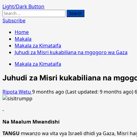
Light/Dark Button
Search
for:
Subscribe
Home
Makala
Makala za Kimataifa
Juhudi za Misri kukabiliana na mgogoro wa Gaza
Makala za Kimataifa
Juhudi za Misri kukabiliana na mgog
Ripota Wetu
9 months ago (Last updated: 9 months ago)
-
Na Maalum Mwandishi
TANGU
mwanzo wa vita vya Israeli dhidi ya Gaza, Misri h