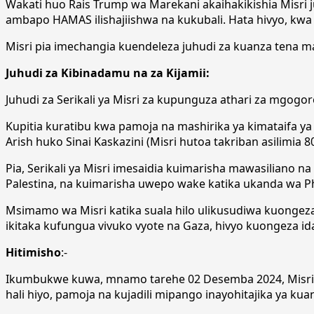
Wakati huo Rais Trump wa Marekani akaihakikishia Misr
ambapo HAMAS ilishajiishwa na kukubali. Hata hivyo, kwa 
Misri pia imechangia kuendeleza juhudi za kuanza ten
Juhudi za Kibinadamu na za Kijamii:
Juhudi za Serikali ya Misri za kupunguza athari za mgog
Kupitia kuratibu kwa pamoja na mashirika ya kimataifa y
Arish huko Sinai Kaskazini (Misri hutoa takriban asilimia 
Pia, Serikali ya Misri imesaidia kuimarisha mawasiliano 
Palestina, na kuimarisha uwepo wake katika ukanda wa Ph
Msimamo wa Misri katika suala hilo ulikusudiwa kuongeza
ikitaka kufungua vivuko vyote na Gaza, hivyo kuongeza idadi
Hitimisho
:-
Ikumbukwe kuwa, mnamo tarehe 02 Desemba 2024, Misri ili
hali hiyo, pamoja na kujadili mipango inayohitajika ya ku