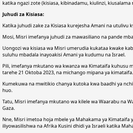
katika ngazi zote (kisiasa, kibinadamu, kiulinzi, kiusalama 
Juhudi za Kisiasa:
Katika juhudi zake za Kisiasa kurejesha Amani na utulivu 
Mosi, Misri imefanya juhudi za mawasiliano na pande mb
Uongozi wa kisiasa wa Misri umerudia kukataa kwake ka
suluhu mbadala inayoakisi Amani ya kudumu na Israel.
Pili, imefanya mkutano wa kwanza wa Kimataifa kuhusu 
tarehe 21 Oktoba 2023, na michango mipana ya kimataifa
Kumekuwa na mwitikio chanya kutoka kwa baadhi ya nchi
huo.
Tatu, Misri imefanya mkutano wa kilele wa Waarabu na 
Gaza.
Nne, Misri imetoa hoja mbele ya Mahakama ya Kimataifa ya 
iliyowasilishwa na Afrika Kusini dhidi ya Israeli katika Ma