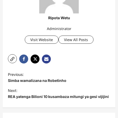
Ripota Wetu
Administrator
Visit Website
View All Posts
P
Previous:
o
Simba wamalizana na Robetinho
s
Next:
t
REA yatenga Bilioni 10 kusambaza mitungi ya gesi vijijini
n
a