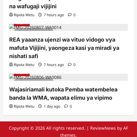
na wafugaji vijijini
Ripota Wetu
7 hours ago
0
Kitaifa
2 minutes read
REA yaaanza ujenzi wa vituo vidogo vya
mafuta Vijijini, yaongeza kasi ya miradi ya
nishati safi
Ripota Wetu
7 hours ago
0
Kitaifa
2 minutes read
Wajasiriamali kutoka Pemba watembelea
banda la WMA, wapata elimu ya vipimo
Ripota Wetu
1 day ago
0
Copyright © 2026 All rights reserved.
|
ReviewNews
by AF
themes.