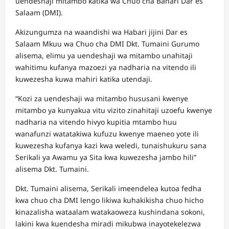
uendeshaji mitambo katika wa Chuo cha Bahari Dar es
Salaam (DMI).
Akizungumza na waandishi wa Habari jijini Dar es
Salaam Mkuu wa Chuo cha DMI Dkt. Tumaini Gurumo
alisema, elimu ya uendeshaji wa mitambo unahitaji
wahitimu kufanya mazoezi ya nadharia na vitendo ili
kuwezesha kuwa mahiri katika utendaji.
“Kozi za uendeshaji wa mitambo hususani kwenye
mitambo ya kunyakua vitu vizito zinahitaji uzoefu kwenye
nadharia na vitendo hivyo kupitia mtambo huu
wanafunzi watatakiwa kufuzu kwenye maeneo yote ili
kuwezesha kufanya kazi kwa weledi, tunaishukuru sana
Serikali ya Awamu ya Sita kwa kuwezesha jambo hili”
alisema Dkt. Tumaini.
Dkt. Tumaini alisema, Serikali imeendelea kutoa fedha
kwa chuo cha DMI lengo likiwa kuhakikisha chuo hicho
kinazalisha wataalam watakaoweza kushindana sokoni,
lakini kwa kuendesha miradi mikubwa inayotekelezwa