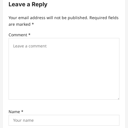
v
Leave a Reply
i
Your email address will not be published.
Required fields
g
are marked
*
a
Comment
*
t
i
o
n
Name
*