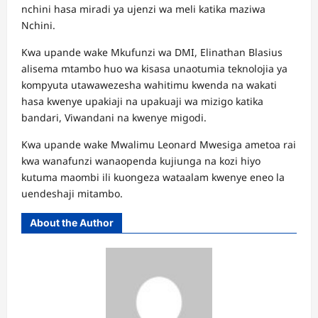
nchini hasa miradi ya ujenzi wa meli katika maziwa
Nchini.
Kwa upande wake Mkufunzi wa DMI, Elinathan Blasius
alisema mtambo huo wa kisasa unaotumia teknolojia ya
kompyuta utawawezesha wahitimu kwenda na wakati
hasa kwenye upakiaji na upakuaji wa mizigo katika
bandari, Viwandani na kwenye migodi.
Kwa upande wake Mwalimu Leonard Mwesiga ametoa rai
kwa wanafunzi wanaopenda kujiunga na kozi hiyo
kutuma maombi ili kuongeza wataalam kwenye eneo la
uendeshaji mitambo.
About the Author