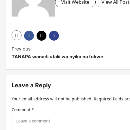
Visit Website
View All Post
P
Previous:
TANAPA wanadi utalii wa nyika na fukwe
o
s
t
Leave a Reply
n
Your email address will not be published.
Required fields a
a
Comment
*
v
i