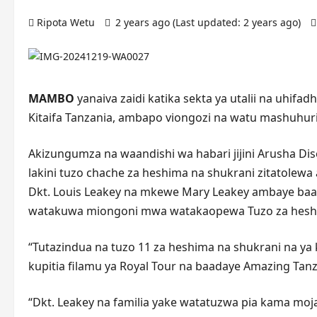
Ripota Wetu
2 years ago (Last updated: 2 years ago)
MAMBO
yanaiva zaidi katika sekta ya utalii na uhif
Kitaifa Tanzania, ambapo viongozi na watu mashuhu
Akizungumza na waandishi wa habari jijini Arusha Dis
lakini tuzo chache za heshima na shukrani zitatole
Dkt. Louis Leakey na mkewe Mary Leakey ambaye baad
watakuwa miongoni mwa watakaopewa Tuzo za hesh
“Tutazindua na tuzo 11 za heshima na shukrani na
kupitia filamu ya Royal Tour na baadaye Amazing Tanz
“Dkt. Leakey na familia yake watatuzwa pia kama moj