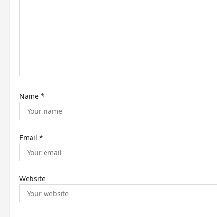
g
a
t
i
o
n
Name
*
Email
*
Website