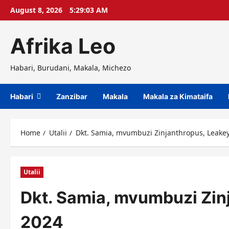
Skip
August 8, 2026
5:29:04 AM
to
content
Afrika Leo
Habari, Burudani, Makala, Michezo
Habari
Zanzibar
Makala
Makala za Kimataifa
Home
Utalii
Dkt. Samia, mvumbuzi Zinjanthropus, Leakey 
Utalii
Dkt. Samia, mvumbuzi Zinj
2024