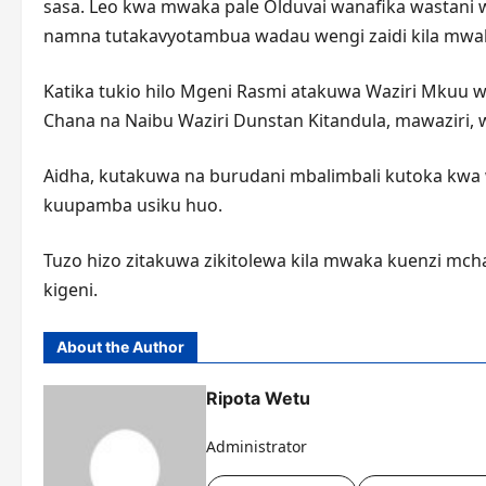
sasa. Leo kwa mwaka pale Olduvai wanafika wastani wa
namna tutakavyotambua wadau wengi zaidi kila mwak
Katika tukio hilo Mgeni Rasmi atakuwa Waziri Mkuu w
Chana na Naibu Waziri Dunstan Kitandula, mawaziri, 
Aidha, kutakuwa na burudani mbalimbali kutoka kwa w
kuupamba usiku huo.
Tuzo hizo zitakuwa zikitolewa kila mwaka kuenzi mcha
kigeni.
About the Author
Ripota Wetu
Administrator