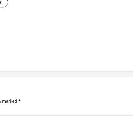
s
re marked
*