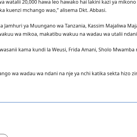
 watalii 20,000 hawa leo hawako hai lakini kazi ya mikono
a kuenzi mchango wao,” alisema Dkt. Abbasi.
a Jamhuri ya Muungano wa Tanzania, Kassim Majaliwa Majali
wakuu wa mikoa, makatibu wakuu na wadau wa utalii ndani 
asanii kama kundi la Weusi, Frida Amani, Sholo Mwamba na
ngo wa wadau wa ndani na nje ya nchi katika sekta hizo zin