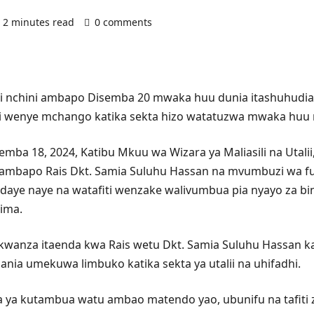
2 minutes read
0 comments
adhi nchini ambapo Disemba 20 mwaka huu dunia itashuhudia 
ri wenye mchango katika sekta hizo watatuzwa mwaka huu 
emba 18, 2024, Katibu Mkuu wa Wizara ya Maliasili na Utali
wa ambapo Rais Dkt. Samia Suluhu Hassan na mvumbuzi wa f
aye naye na watafiti wenzake walivumbua pia nyayo za bin
ima.
 ya kwanza itaenda kwa Rais wetu Dkt. Samia Suluhu Ha
ania umekuwa limbuko katika sekta ya utalii na uhifadhi.
a ya kutambua watu ambao matendo yao, ubunifu na tafiti z