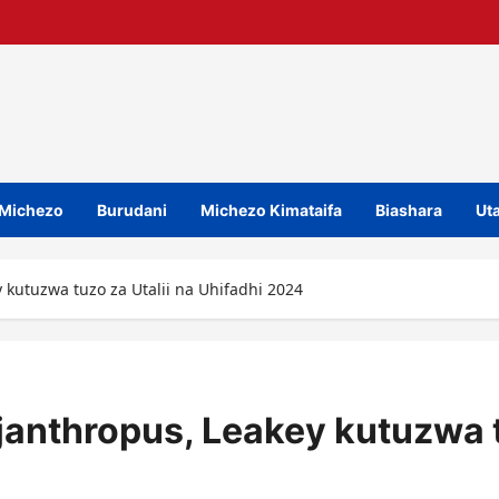
Michezo
Burudani
Michezo Kimataifa
Biashara
Uta
kutuzwa tuzo za Utalii na Uhifadhi 2024
anthropus, Leakey kutuzwa tu