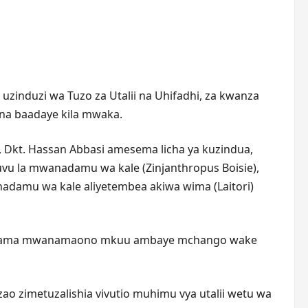
uzinduzi wa Tuzo za Utalii na Uhifadhi, za kwanza
na baadaye kila mwaka.
i, Dkt. Hassan Abbasi amesema licha ya kuzindua,
uvu la mwanadamu wa kale (Zinjanthropus Boisie),
adamu wa kale aliyetembea akiwa wima (Laitori)
ssan kama mwanamaono mkuu ambaye mchango wake
ao zimetuzalishia vivutio muhimu vya utalii wetu wa