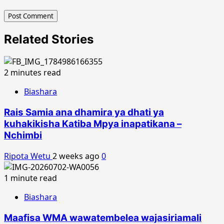
Related Stories
2 minutes read
Biashara
Rais Samia ana dhamira ya dhati ya
kuhakikisha Katiba Mpya inapatikana –
Nchimbi
Ripota Wetu
2 weeks ago
0
1 minute read
Biashara
Maafisa WMA wawatembelea wajasiriamali