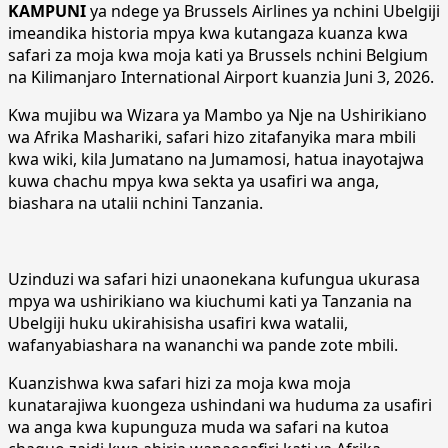
KAMPUNI
ya ndege ya Brussels Airlines ya nchini Ubelgiji
imeandika historia mpya kwa kutangaza kuanza kwa
safari za moja kwa moja kati ya Brussels nchini Belgium
na Kilimanjaro International Airport kuanzia Juni 3, 2026.
Kwa mujibu wa Wizara ya Mambo ya Nje na Ushirikiano
wa Afrika Mashariki, safari hizo zitafanyika mara mbili
kwa wiki, kila Jumatano na Jumamosi, hatua inayotajwa
kuwa chachu mpya kwa sekta ya usafiri wa anga,
biashara na utalii nchini Tanzania.
Uzinduzi wa safari hizi unaonekana kufungua ukurasa
mpya wa ushirikiano wa kiuchumi kati ya Tanzania na
Ubelgiji huku ukirahisisha usafiri kwa watalii,
wafanyabiashara na wananchi wa pande zote mbili.
Kuanzishwa kwa safari hizi za moja kwa moja
kunatarajiwa kuongeza ushindani wa huduma za usafiri
wa anga kwa kupunguza muda wa safari na kutoa