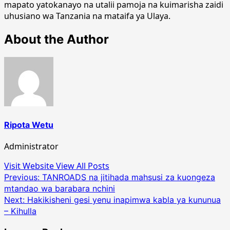
mapato yatokanayo na utalii pamoja na kuimarisha zaidi
uhusiano wa Tanzania na mataifa ya Ulaya.
About the Author
Ripota Wetu
Administrator
Visit Website
View All Posts
Post
Previous:
TANROADS na jitihada mahsusi za kuongeza
mtandao wa barabara nchini
navigation
Next:
Hakikisheni gesi yenu inapimwa kabla ya kununua
– Kihulla