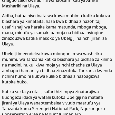
chaguo zaidi kwa abiria wanaosafiri kati ya Afrika
Mashariki na Ulaya.
Aidha, hatua hiyo inatajwa kuwa muhimu katika kukuza
biashara ya kimataifa, hasa kwa bidhaa zinazohitaji
usafirishaji wa haraka kama matunda, mboga mboga,
maua, minofu ya samaki pamoja na bidhaa nyingine
zinazouzwa katika masoko ya Ubelgiji na nchi jirani za
Ulaya.
Ubelgiji imeendelea kuwa miongoni mwa washirika
muhimu wa Tanzania katika biashara ya bidhaa za kilimo
na madini, huku ikiwa moja ya nchi chache za Ulaya
ambapo thamani ya bidhaa zinazotoka Tanzania kwenda
nchini humo ni kubwa kuliko bidhaa zinazoagizwa
kutoka huko.
Katika sekta ya utalii, safari hizi mpya zinatarajiwa
kuongeza idadi ya watalii kutoka Ubelgiji na mataifa
jirani ya Ulaya wanaotembelea vivutio maarufu vya
Tanzania kama Serengeti National Park, Ngorongoro
Conservation Area na Mount Kilimanjaro.