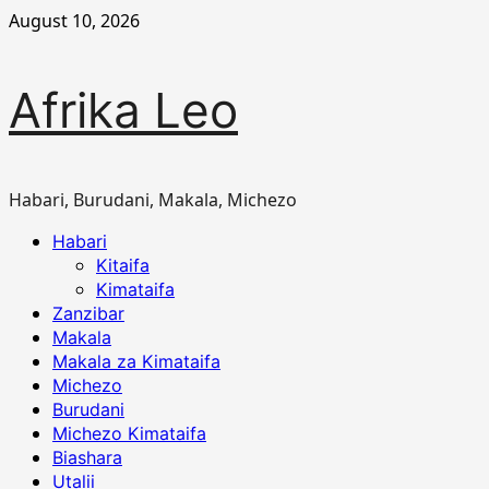
Skip
August 10, 2026
to
content
Afrika Leo
Habari, Burudani, Makala, Michezo
Primary
Habari
Menu
Kitaifa
Kimataifa
Zanzibar
Makala
Makala za Kimataifa
Michezo
Burudani
Michezo Kimataifa
Biashara
Utalii