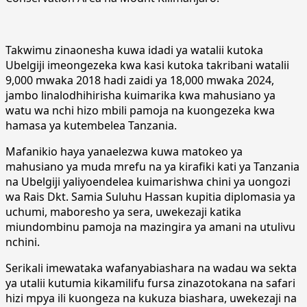
Takwimu zinaonesha kuwa idadi ya watalii kutoka
Ubelgiji imeongezeka kwa kasi kutoka takribani watalii
9,000 mwaka 2018 hadi zaidi ya 18,000 mwaka 2024,
jambo linalodhihirisha kuimarika kwa mahusiano ya
watu wa nchi hizo mbili pamoja na kuongezeka kwa
hamasa ya kutembelea Tanzania.
Mafanikio haya yanaelezwa kuwa matokeo ya
mahusiano ya muda mrefu na ya kirafiki kati ya Tanzania
na Ubelgiji yaliyoendelea kuimarishwa chini ya uongozi
wa Rais Dkt. Samia Suluhu Hassan kupitia diplomasia ya
uchumi, maboresho ya sera, uwekezaji katika
miundombinu pamoja na mazingira ya amani na utulivu
nchini.
Serikali imewataka wafanyabiashara na wadau wa sekta
ya utalii kutumia kikamilifu fursa zinazotokana na safari
hizi mpya ili kuongeza na kukuza biashara, uwekezaji na