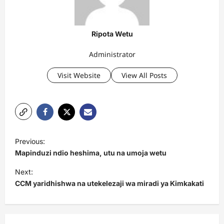
Ripota Wetu
Administrator
Visit Website
View All Posts
P
Previous:
o
Mapinduzi ndio heshima, utu na umoja wetu
s
Next:
t
CCM yaridhishwa na utekelezaji wa miradi ya Kimkakati
n
a