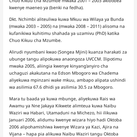
Chuo Kikuu cha Mzumbe mwaka 2001 – 2003 akibobea
kwenye maeneo ya (benki na fedha).
Dkt. Nchimbi aliteuliwa kuwa Mkuu wa Wilaya ya Bunda
(mwaka 2003 – 2005) na (mwaka 2008 – 2011) alisoma na
kufanikiwa kuhitimu shahada ya uzamivu (PhD) katika
Chuo Kikuu cha Mzumbe.
Alirudi nyumbani kwao (Songea Mjini) kuanza harakati za
ubunge tangu alipokuwa anaongoza UVCCM. Ilipotimu
mwaka 2005, aliingia kwenye kinyang’anyiro cha
uchaguzi akakutana na Edson Mbogoro wa Chadema
aliyekuwa mpinzani wake mkuu, ambapo alipata ushindi
wa asilimia 67.6 dhidi ya asilimia 30.5 za Mbogoro.
Mara tu baada ya kuwa mbunge, aliyekuwa Rais wa
Awamu ya Nne Jakaya Kikwete alimteua kuwa Naibu
Waziri wa Habari, Utamaduni na Michezo, hii ilikuwa
Januari 2006, alidumu kwenye wizara hiyo hadi Oktoba
2006 alipohamishiwa kwenye Wizara ya Kazi, Ajira na
Vijana – hapa pia alikuwa Naibu Waziri tangu Oktoba