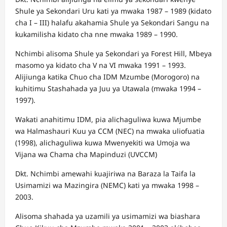
Shule ya Sekondari Uru kati ya mwaka 1987 – 1989 (kidato
cha I – III) halafu akahamia Shule ya Sekondari Sangu na
kukamilisha kidato cha nne mwaka 1989 – 1990.
Nchimbi alisoma Shule ya Sekondari ya Forest Hill, Mbeya
masomo ya kidato cha V na VI mwaka 1991 – 1993.
Alijiunga katika Chuo cha IDM Mzumbe (Morogoro) na
kuhitimu Stashahada ya Juu ya Utawala (mwaka 1994 –
1997).
Wakati anahitimu IDM, pia alichaguliwa kuwa Mjumbe
wa Halmashauri Kuu ya CCM (NEC) na mwaka uliofuatia
(1998), alichaguliwa kuwa Mwenyekiti wa Umoja wa
Vijana wa Chama cha Mapinduzi (UVCCM)
Dkt. Nchimbi amewahi kuajiriwa na Baraza la Taifa la
Usimamizi wa Mazingira (NEMC) kati ya mwaka 1998 –
2003.
Alisoma shahada ya uzamili ya usimamizi wa biashara