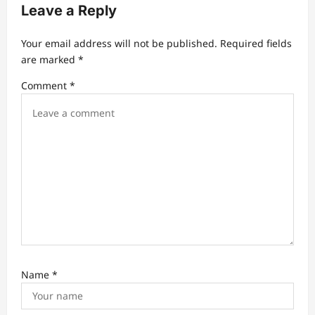
v
Leave a Reply
i
Your email address will not be published.
Required fields
g
are marked
*
a
Comment
*
t
i
o
n
Name
*