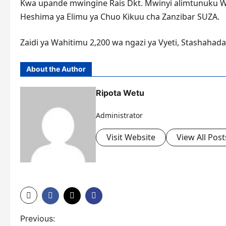
Kwa upande mwingine Rais Dkt. Mwinyi alimtunuku Wazi
Heshima ya Elimu ya Chuo Kikuu cha Zanzibar SUZA.
Zaidi ya Wahitimu 2,200 wa ngazi ya Vyeti, Stashaha
About the Author
Ripota Wetu
Administrator
Visit Website
View All Post
P
Previous: