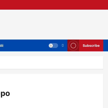
lii
Subscribe
opo