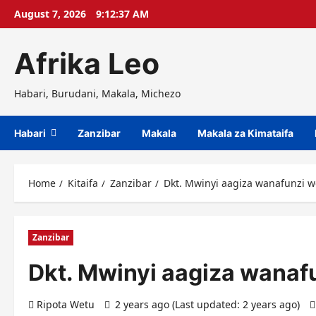
Skip
August 7, 2026
9:12:38 AM
to
content
Afrika Leo
Habari, Burudani, Makala, Michezo
Habari
Zanzibar
Makala
Makala za Kimataifa
Home
Kitaifa
Zanzibar
Dkt. Mwinyi aagiza wanafunzi 
Zanzibar
Dkt. Mwinyi aagiza wanaf
Ripota Wetu
2 years ago (Last updated: 2 years ago)