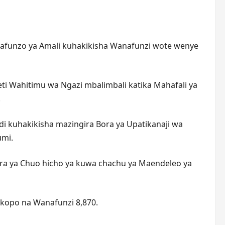
 Mafunzo ya Amali kuhakikisha Wanafunzi wote wenye
i Wahitimu wa Ngazi mbalimbali katika Mahafali ya
.
i kuhakikisha mazingira Bora ya Upatikanaji wa
umi.
ira ya Chuo hicho ya kuwa chachu ya Maendeleo ya
mikopo na Wanafunzi 8,870.