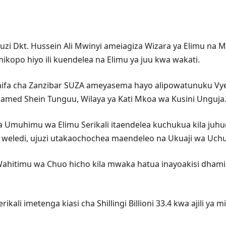
zi Dkt. Hussein Ali Mwinyi ameiagiza Wizara ya Elimu na
ikopo hiyo ili kuendelea na Elimu ya juu kwa wakati.
ifa cha Zanzibar SUZA ameyasema hayo alipowatunuku Vyet
hamed Shein Tunguu, Wilaya ya Kati Mkoa wa Kusini Unguja
Umuhimu wa Elimu Serikali itaendelea kuchukua kila juhud
e weledi, ujuzi utakaochochea maendeleo na Ukuaji wa Uch
 Wahitimu wa Chuo hicho kila mwaka hatua inayoakisi dham
ali imetenga kiasi cha Shillingi Billioni 33.4 kwa ajili ya 