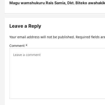
Magu wamshukuru Rais Samia, Dkt. Biteko awahaki
o
s
t
Leave a Reply
n
Your email address will not be published.
Required fields a
a
Comment
*
v
i
g
a
t
i
o