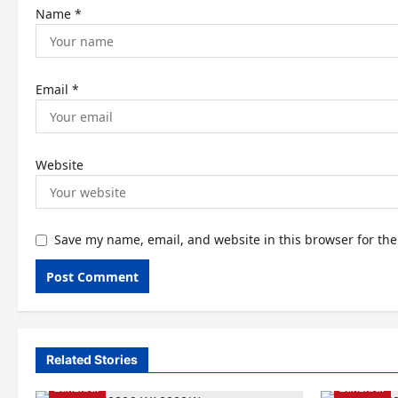
n
Name
*
Email
*
Website
Save my name, email, and website in this browser for th
Related Stories
Zanzibar
Zanzibar