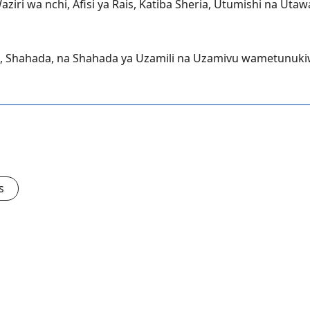
ri wa nchi, Afisi ya Rais, Katiba Sheria, Utumishi na Uta
da, Shahada, na Shahada ya Uzamili na Uzamivu wametunukiw
s