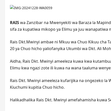
RAIS
wa Zanzibar na Mwenyekiti wa Baraza la Mapindu
sifa za kupatiwa mikopo ya Elimu ya juu wanapatiwa m
Rais Dkt.Mwinyi ambae ni Mkuu wa Chuo Kikuu cha Ta
20 ya Chuo hicho yaliofanyika Ukumbi wa Dkt. Ali Mo
Aidha, Rais Dkt. Mwinyi ameeleza kuwa kwa kutambua 
Elimu kwa ngazi zote ili kuwa na wana taaluma weny
Rais Dkt. Mwinyi ameeleza kufarijika na ongezeko la
Kiuchumi kupitia Chuo hicho.
Halikadhalika Rais Dkt. Mwinyi amefahamisha kuwa Serik