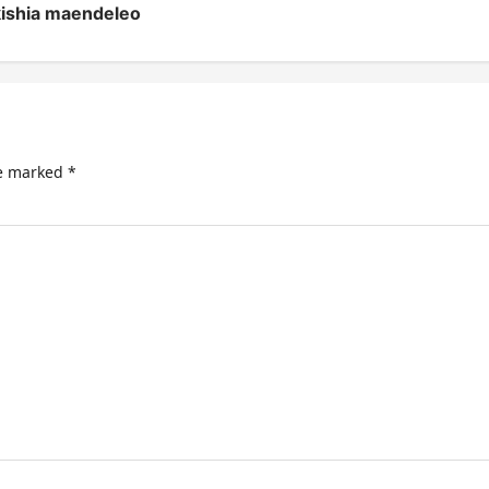
kishia maendeleo
re marked
*