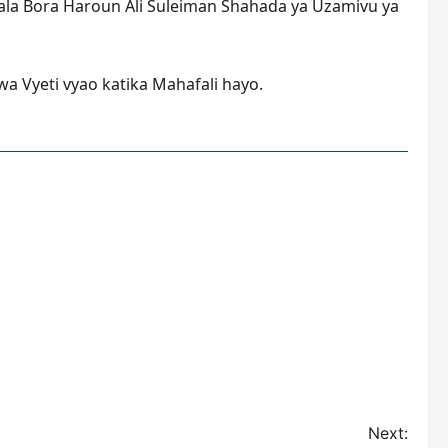
wala Bora Haroun Ali Suleiman Shahada ya Uzamivu ya
a Vyeti vyao katika Mahafali hayo.
Next: