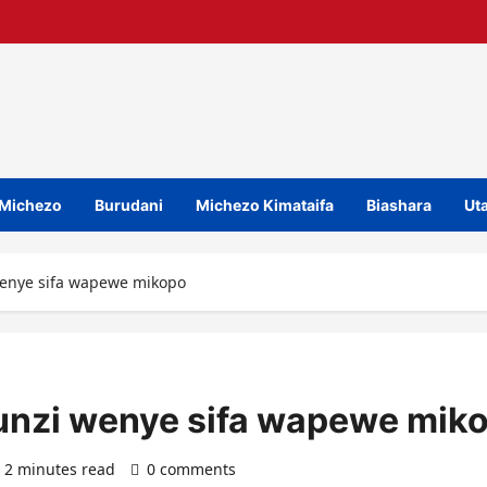
Michezo
Burudani
Michezo Kimataifa
Biashara
Uta
wenye sifa wapewe mikopo
unzi wenye sifa wapewe mik
2 minutes read
0 comments