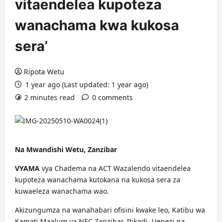
vitaendelea kupoteza
wanachama kwa kukosa
sera’
Ripota Wetu
1 year ago (Last updated: 1 year ago)
2 minutes read
0 comments
Na Mwandishi Wetu, Zanzibar
VYAMA
vya Chadema na ACT Wazalendo vitaendelea
kupoteza wanachama kutokana na kukosa sera za
kuwaeleza wanachama wao.
Akizungumza na wanahabari ofisini kwake leo, Katibu wa
Kamati Maalum ya NEC Zanzibar, Itikadi, Uenezi na