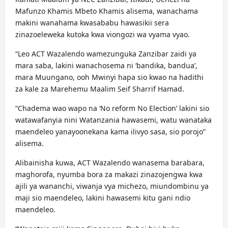
Mafunzo Khamis Mbeto Khamis alisema, wanachama
makini wanahama kwasababu hawasikii sera
zinazoeleweka kutoka kwa viongozi wa vyama vyao.
“Leo ACT Wazalendo wamezunguka Zanzibar zaidi ya
mara saba, lakini wanachosema ni ‘bandika, bandua’,
mara Muungano, ooh Mwinyi hapa sio kwao na hadithi
za kale za Marehemu Maalim Seif Sharrif Hamad.
“Chadema wao wapo na ‘No reform No Election’ lakini sio
watawafanyia nini Watanzania hawasemi, watu wanataka
maendeleo yanayoonekana kama ilivyo sasa, sio porojo”
alisema.
Alibainisha kuwa, ACT Wazalendo wanasema barabara,
maghorofa, nyumba bora za makazi zinazojengwa kwa
ajili ya wananchi, viwanja vya michezo, miundombinu ya
maji sio maendeleo, lakini hawasemi kitu gani ndio
maendeleo.