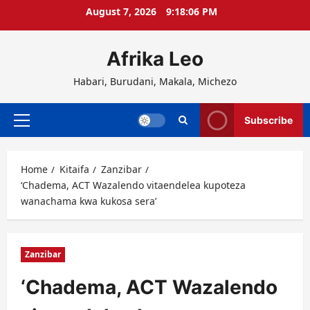
Skip
August 7, 2026
9:18:06 PM
to
content
Afrika Leo
Habari, Burudani, Makala, Michezo
Subscribe
Primary
Menu
Home
Kitaifa
Zanzibar
‘Chadema, ACT Wazalendo vitaendelea kupoteza
wanachama kwa kukosa sera’
Zanzibar
‘Chadema, ACT Wazalendo