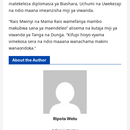
inatekeleza diplomasia ya Biashara, Uchumi na Uwekezaji
na ndio maana imeanzisha miji ya viwanda.
“Rais Mwinyi na Mama Rais wamefanya mambo
makubwa sana ya maendeleo” alisema na kutaja miji ya
viwanda ya Tanga na Dunga. “Kifupi hivyo vyama
vimekosa sera na ndio maaana wanachama makini
wanaondoka.”
About the Author
Ripota Wetu