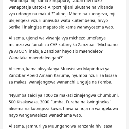
“Wanataja miji kama Singapore, Dubai hivi huko
wanapotaja utatoka Airport njiani ukutane na vibanda
vya udongo na makuti?” alihoji Mbeto na kuongeza, mji
ukijengeka vizuri unavutia watu kuitembelea, hivyo
Serikali inaingiza mapato sio kama wanavyosema wao.
Alisema, ujenzi wa viwanja vya michezo umefanya
mchezo wa fainali za CAF kufanyika Zanzibar. “Michuano
ya AFCON inakuja Zanzibar hayo sio maendeleo?
Wanataka maendeleo gani?”
Alisema, kama alivyofanya Muasisi wa Mapinduzi ya
Zanzibar Abeid Amaan Karume, nyumba nzuri za kisasa
za makazi wanajengewa wananchi Unguja na Pemba.
“Nyumba zaidi ya 1000 za makazi zinajengwa Chumbuni,
500 Kisakasaka, 3000 Fumba, Furaha na kwingineko,”
alisema na kuongeza kuwa, hawana hoja na wangekuwa
nayo wangewaeleza wanachama wao.
Alisema, Jamhuri ya Muungano wa Tanzania hivi sasa