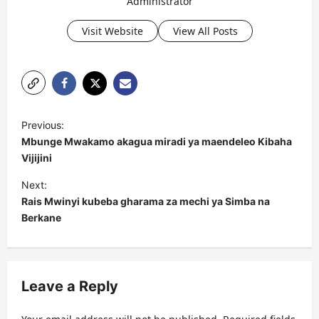
Administrator
Visit Website
View All Posts
P
Previous:
o
Mbunge Mwakamo akagua miradi ya maendeleo Kibaha
s
Vijijini
t
Next:
Rais Mwinyi kubeba gharama za mechi ya Simba na
n
Berkane
a
v
i
Leave a Reply
g
a