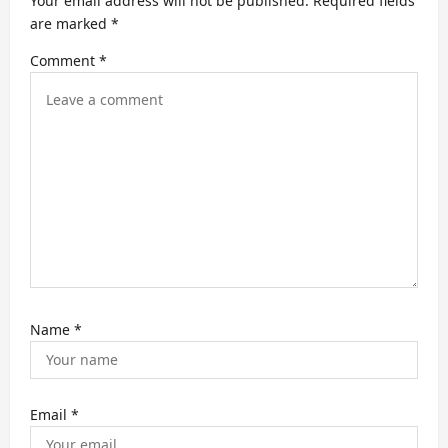
Your email address will not be published.
Required fields
t
are marked
*
i
Comment
*
o
n
Name
*
Email
*