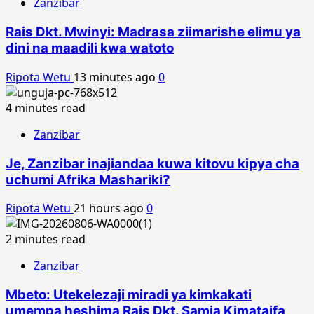
Zanzibar
Rais Dkt. Mwinyi: Madrasa ziimarishe elimu ya
dini na maadili kwa watoto
Ripota Wetu
13 minutes ago
0
4 minutes read
Zanzibar
Je, Zanzibar inajiandaa kuwa kitovu kipya cha
uchumi Afrika Mashariki?
Ripota Wetu
21 hours ago
0
2 minutes read
Zanzibar
Mbeto: Utekelezaji miradi ya kimkakati
umempa heshima Rais Dkt. Samia Kimataifa