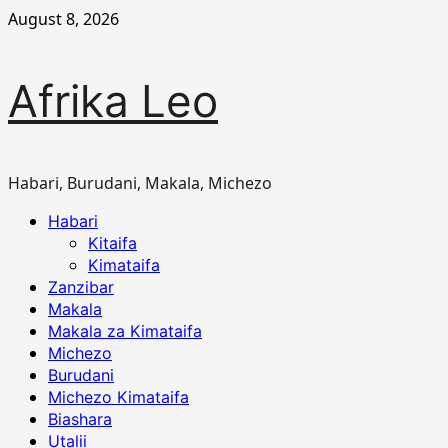
Skip
August 8, 2026
to
content
Afrika Leo
Habari, Burudani, Makala, Michezo
Primary
Habari
Menu
Kitaifa
Kimataifa
Zanzibar
Makala
Makala za Kimataifa
Michezo
Burudani
Michezo Kimataifa
Biashara
Utalii