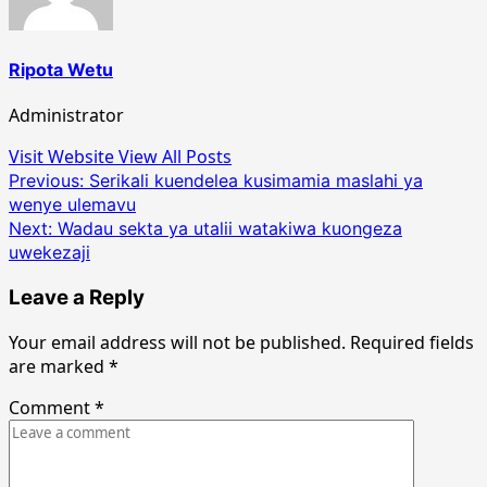
Ripota Wetu
Administrator
Visit Website
View All Posts
Post
Previous:
Serikali kuendelea kusimamia maslahi ya
wenye ulemavu
navigation
Next:
Wadau sekta ya utalii watakiwa kuongeza
uwekezaji
Leave a Reply
Your email address will not be published.
Required fields
are marked
*
Comment
*