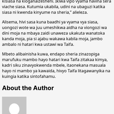
kisiasa na kioganaizesheni. Ikiwa vipo vyama havina sera
viache siasa. Kutumia ukabila, udini na ubaguzi katika
siasa ni kwenda kinyume na sheria,” alieleza.
Alisema, hivi sasa kuna baadhi ya vyama vya siasa,
uongozi wote wa juu umeshikwa aidha na viongozi wa
dini moja na mbaya zaidi unaweza ukakuta wanatoka
kanda moja, pia si ajabu wakawa kabila moja, jambo
ambalo ni hatari kwa ustawi wa Taifa.
Mbeto alibainisha kuwa, endapo sheria zinazopiga
marufuku mambo hayo hatari kwa Taifa zitakaa kimya,
kadri siku zinavyokwenda mbele, itaonekana masuala
hayo ni mambo ya kawaida, hivyo Taifa litagawanyika na
kuingia katika sintofahamu.
About the Author