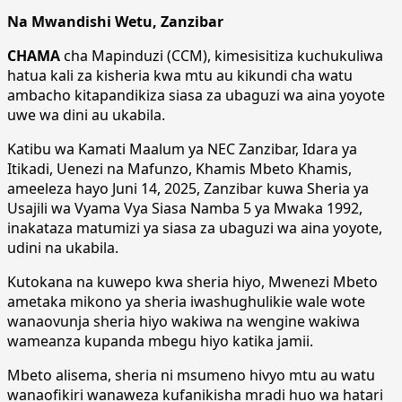
Na Mwandishi Wetu, Zanzibar
CHAMA
cha Mapinduzi (CCM), kimesisitiza kuchukuliwa
hatua kali za kisheria kwa mtu au kikundi cha watu
ambacho kitapandikiza siasa za ubaguzi wa aina yoyote
uwe wa dini au ukabila.
Katibu wa Kamati Maalum ya NEC Zanzibar, Idara ya
Itikadi, Uenezi na Mafunzo, Khamis Mbeto Khamis,
ameeleza hayo Juni 14, 2025, Zanzibar kuwa Sheria ya
Usajili wa Vyama Vya Siasa Namba 5 ya Mwaka 1992,
inakataza matumizi ya siasa za ubaguzi wa aina yoyote,
udini na ukabila.
Kutokana na kuwepo kwa sheria hiyo, Mwenezi Mbeto
ametaka mikono ya sheria iwashughulikie wale wote
wanaovunja sheria hiyo wakiwa na wengine wakiwa
wameanza kupanda mbegu hiyo katika jamii.
Mbeto alisema, sheria ni msumeno hivyo mtu au watu
wanaofikiri wanaweza kufanikisha mradi huo wa hatari