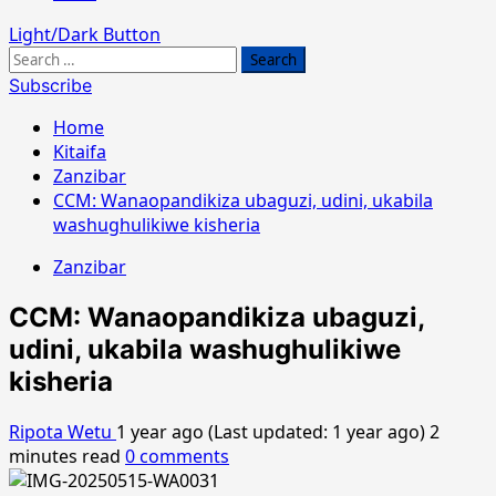
Light/Dark Button
Search
for:
Subscribe
Home
Kitaifa
Zanzibar
CCM: Wanaopandikiza ubaguzi, udini, ukabila
washughulikiwe kisheria
Zanzibar
CCM: Wanaopandikiza ubaguzi,
udini, ukabila washughulikiwe
kisheria
Ripota Wetu
1 year ago (Last updated: 1 year ago)
2
minutes read
0 comments