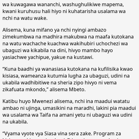
wa kuwagawa wananchi, washughulikiwe mapema,
kwani kuruhusu hali hiyo ni kuhatarisha usalama wa
nchi na watu wake.
Alisema, kuna mifano ya nchi nyingi ambazo
zimekumbwa na madhira makubwa na maafa kutokana
na watu wachache kuachwa wakihubiri uchochezi wa
ubaguzi wa kikabila na dini, hivyo mambo hayo
yasiachwe yachipue, yakue na kustawi.
“Kuna baadhi ya wanasiasa kutokana na kufilisika kwao
kisiasa, wameanza kutumia lugha za ubaguzi, udini na
ukabila wadhibitiwe na sheria zipo hivyo ni vema
zikafuata mkondo,” alisema Mbeto.
Katibu huyo Mwenezi alisema, nchi ina maadui watatu
ambao ni ujinga, umasikini na maradhi, lakini pia maadui
wa usalama wa Taifa na amani yetu ni ubaguzi wa udini
na ukabila.
“Vyama vyote vya Siasa vina sera zake. Program za