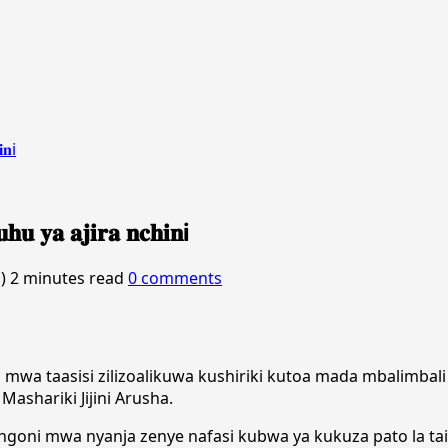
𝐢𝐧i
𝐮𝐡𝐮 𝐲𝐚 𝐚𝐣𝐢𝐫𝐚 𝐧𝐜𝐡𝐢𝐧i
o)
2 minutes read
0 comments
mwa taasisi zilizoalikuwa kushiriki kutoa mada mbalimbali
ashariki Jijini Arusha.
 miongoni mwa nyanja zenye nafasi kubwa ya kukuza pato la tai