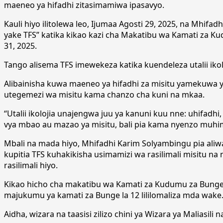
maeneo ya hifadhi zitasimamiwa ipasavyo.
Kauli hiyo ilitolewa leo, Ijumaa Agosti 29, 2025, na Mhif
yake TFS” katika kikao kazi cha Makatibu wa Kamati za K
31, 2025.
Tango alisema TFS imewekeza katika kuendeleza utalii ikolo
Alibainisha kuwa maeneo ya hifadhi za misitu yamekuwa ya
utegemezi wa misitu kama chanzo cha kuni na mkaa.
“Utalii ikolojia unajengwa juu ya kanuni kuu nne: uhifadh
vya mbao au mazao ya misitu, bali pia kama nyenzo muhim
Mbali na mada hiyo, Mhifadhi Karim Solyambingu pia aliwas
kupitia TFS kuhakikisha usimamizi wa rasilimali misitu na
rasilimali hiyo.
Kikao hicho cha makatibu wa Kamati za Kudumu za Bunge ki
majukumu ya kamati za Bunge la 12 lililomaliza mda wake
Aidha, wizara na taasisi zilizo chini ya Wizara ya Maliasil