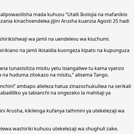
alipowasilisha mada kuhusu “Utalii Ikolojia na mafanikio
nia kinachoendelea jijini Arusha kuanzia Agosti 25 hadi
ushirikishwaji wa jamii na uendelevu wa kiuchumi.
irikiano na jamii ikisaidia kuongeza kipato na kupunguza
ana tunasisitiza misitu yetu isiangaliwe tu kama vyanzo
a na huduma zitokazo na misitu,” alisema Tango.
 nchini” ambapo alieleza hatua zinazochukuliwa na serikali
badiliko ya tabianchi na ongezeko la mahitaji ya
i Arusha, kikilenga kufanya tathmini ya utekelezaji wa
 uelewa washiriki kuhusu utekelezaji wa shughuli zake.