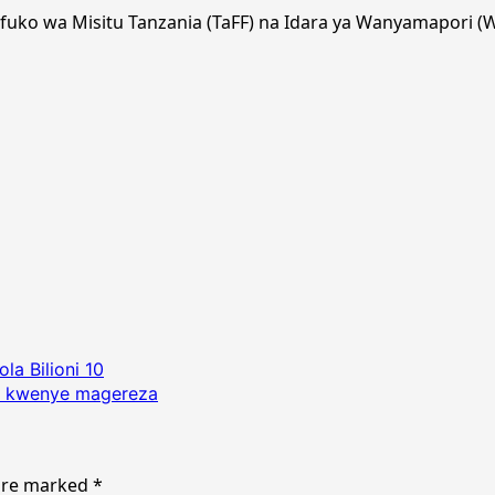
i Mfuko wa Misitu Tanzania (TaFF) na Idara ya Wanyamapori (
la Bilioni 10
kia kwenye magereza
 are marked
*