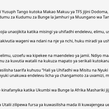
adhi Yusuph Tango kutoka Makao Makuu ya TFS jijini Dodoma, 
udumu za Kudumu za Bunge la Jamhuri ya Muungano wa Tanza
jia unaojikita katika misingi ya uhifadhi endelevu, elimu, 
kivutia wageni wa ndani na nje ya nchi, huku miradi ya ush
i, elimu, uzoefu wa kipekee na maendeleo ya jamii. Ndiyo ma
u za kuvutia watalii na kukuza mapato ya serikali kutokan
ilisha taarifa kuhusu “Hali ya Uhifadhi wa Misitu na Nyuki
 nyuki unakuwa endelevu licha ya changamoto za uvamizi, ma
nafanyika katika Ukumbi wa Bunge la Afrika Mashariki jijin
.
i na Utalii zilipewa fursa ya kuwasilisha mada ili kuwajengea