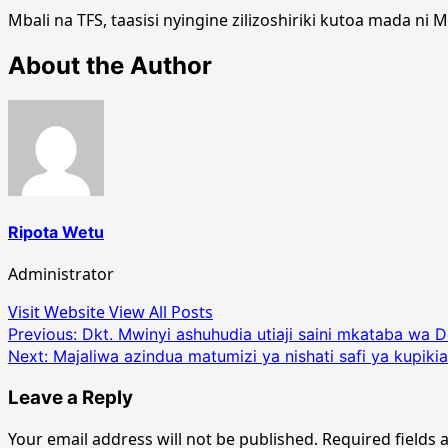
Mbali na TFS, taasisi nyingine zilizoshiriki kutoa mada n
About the Author
Ripota Wetu
Administrator
Visit Website
View All Posts
Post
Previous:
Dkt. Mwinyi ashuhudia utiaji saini mkataba wa Do
Next:
Majaliwa azindua matumizi ya nishati safi ya kupi
navigation
Leave a Reply
Your email address will not be published.
Required fields