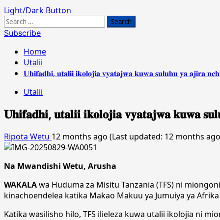
Light/Dark Button
Search
for:
Subscribe
Home
Utalii
𝐔𝐡𝐢𝐟𝐚𝐝𝐡𝐢, 𝐮𝐭𝐚𝐥𝐢𝐢 𝐢𝐤𝐨𝐥𝐨𝐣𝐢𝐚 𝐯𝐲𝐚𝐭𝐚𝐣𝐰𝐚 𝐤𝐮𝐰𝐚 𝐬𝐮𝐥𝐮𝐡𝐮 𝐲𝐚 𝐚𝐣𝐢𝐫𝐚 𝐧𝐜𝐡
Utalii
𝐔𝐡𝐢𝐟𝐚𝐝𝐡𝐢, 𝐮𝐭𝐚𝐥𝐢𝐢 𝐢𝐤𝐨𝐥𝐨𝐣𝐢𝐚 𝐯𝐲𝐚𝐭𝐚𝐣𝐰𝐚 𝐤𝐮𝐰𝐚 𝐬𝐮
Ripota Wetu
12 months ago (Last updated: 12 months ag
Na Mwandishi Wetu, Arusha
WAKALA
wa Huduma za Misitu Tanzania (TFS) ni miongoni 
kinachoendelea katika Makao Makuu ya Jumuiya ya Afrika M
Katika wasilisho hilo, TFS ilieleza kuwa utalii ikolojia ni