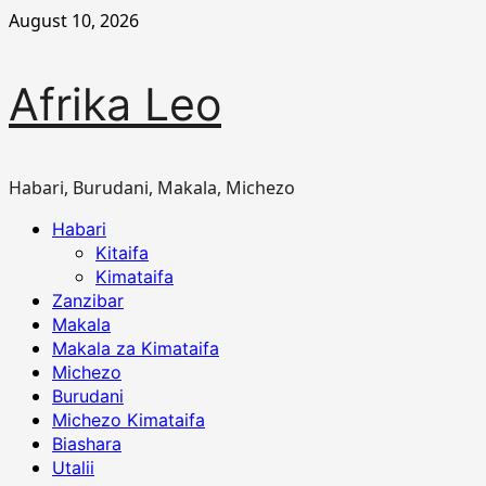
Skip
August 10, 2026
to
content
Afrika Leo
Habari, Burudani, Makala, Michezo
Primary
Habari
Menu
Kitaifa
Kimataifa
Zanzibar
Makala
Makala za Kimataifa
Michezo
Burudani
Michezo Kimataifa
Biashara
Utalii