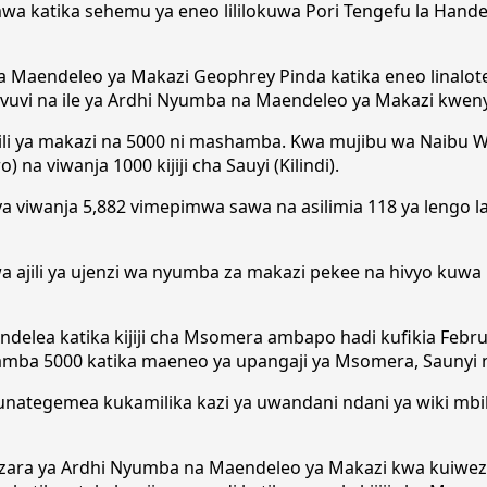
wa katika sehemu ya eneo lililokuwa Pori Tengefu la Hande
 Maendeleo ya Makazi Geophrey Pinda katika eneo linalo
vuvi na ile ya Ardhi Nyumba na Maendeleo ya Makazi kweny
 ajili ya makazi na 5000 ni mashamba. Kwa mujibu wa Naibu
) na viwanja 1000 kijiji cha Sauyi (Kilindi).
ya viwanja 5,882 vimepimwa sawa na asilimia 118 ya lengo 
 kwa ajili ya ujenzi wa nyumba za makazi pekee na hivyo kuwa
ndelea katika kijiji cha Msomera ambapo hadi kufikia Febru
mba 5000 katika maeneo ya upangaji ya Msomera, Saunyi n
unategemea kukamilika kazi ya uwandani ndani ya wiki mbili
izara ya Ardhi Nyumba na Maendeleo ya Makazi kwa kuiwe