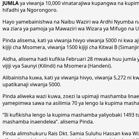
JUMLA
ya viwanja 10,000 vinatarajiwa kupangwa na kupim
hifadhi ya Ngorongoro.
Hayo yamebainishwa na Naibu Waziri wa Ardhi Nyumba na
wa ziara ya pamoja ya Mawaziri wa Wizara ya Mifugo na U
Pinda alisema, kati ya viwanja hivyo viwanja 5000 ni kwa
kijiji cha Msomera, viwanja 1500 kijiji cha Kitwai B (Simanjiro
Aidha, alisema hadi kufikia Februari 28 mwaka huu jumla 
vijiji vya Saunyi (Kilindi) na Msomera (Handeni).
Alibainisha kuwa, kati ya viwanja hivyo, viwanja 5,272 ni
upatikanaji viwanja 5000.
Pinda aliweka wazi kuwa, zoezi la upimaji mashamba linae
yamepimwa sawa na asilimia 70 ya lengo la kupima masha
“Ili kufikisha lengo la kupima mashamba yaliyobaki 1493 t
mashamba inaendelea”. alisema Pinda.
Pinda alimshukuru Rais Dkt. Samia Suluhu Hassan kwa W