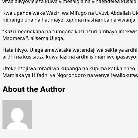
vifaa alivyovieleza kuwa vimesaidia na vinaendelea kusaid
Kwa upande wake Waziri wa Mifugo na Uvuvi, Abdallah Ul
mipangpkina na hatimaye kupima mashamba na viwanja k
‘’Kazi imeonekana na tumeona kazi nzuri ambayo imekwish
Msomera ’’. alisema Ulega.
Hata hivyo, Ulega amewataka watendaji wa sekta ya ardhi k
ardhi na kusisitiza kuwa lazima ardhi isimamiwe ipasavyo.
Utekelezaji wa mradi wa kupanga na kupima katika ene
Mamlaka ya Hifadhi ya Ngorongoro na wenyeji waliokutwa
About the Author