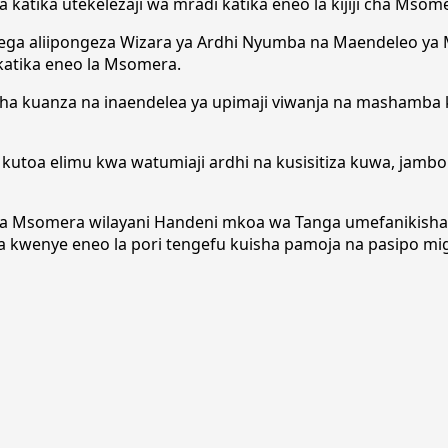
ia katika utekelezaji wa mradi katika eneo la kijiji cha M
ega aliipongeza Wizara ya Ardhi Nyumba na Maendeleo ya M
atika eneo la Msomera.
a kuanza na inaendelea ya upimaji viwanja na mashamba ka
utoa elimu kwa watumiaji ardhi na kusisitiza kuwa, jambo h
o la Msomera wilayani Handeni mkoa wa Tanga umefanikis
 kwenye eneo la pori tengefu kuisha pamoja na pasipo mi