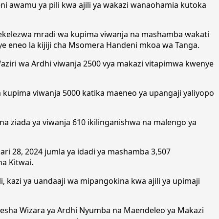
ni awamu ya pili kwa ajili ya wakazi wanaohamia kutoka
tekelezwa mradi wa kupima viwanja na mashamba wakati
e eneo la kijiji cha Msomera Handeni mkoa wa Tanga.
 Waziri wa Ardhi viwanja 2500 vya makazi vitapimwa kwenye
la kupima viwanja 5000 katika maeneo ya upangaji yaliyopo
 na ziada ya viwanja 610 ikilinganishwa na malengo ya
ari 28, 2024 jumla ya idadi ya mashamba 3,507
a Kitwai.
, kazi ya uandaaji wa mipangokina kwa ajili ya upimaji
zesha Wizara ya Ardhi Nyumba na Maendeleo ya Makazi