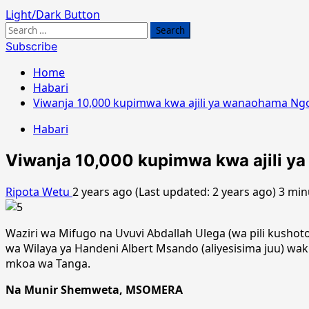
Light/Dark Button
Search
for:
Subscribe
Home
Habari
Viwanja 10,000 kupimwa kwa ajili ya wanaohama N
Habari
Viwanja 10,000 kupimwa kwa ajili 
Ripota Wetu
2 years ago (Last updated: 2 years ago)
3 min
Waziri wa Mifugo na Uvuvi Abdallah Ulega (wa pili kush
wa Wilaya ya Handeni Albert Msando (aliyesisima juu) wak
mkoa wa Tanga.
Na Munir Shemweta, MSOMERA