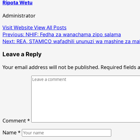
Ripota Wetu
Administrator
Visit Website
View All Posts
Post
Previous:
NHIF: Fedha za wanachama zipo salama
Next:
REA, STAMICO wafadhili ununuzi wa mashine za m
navigation
Leave a Reply
Your email address will not be published.
Required fields
Comment
*
Name
*