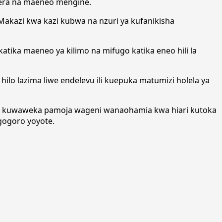
somera na maeneo mengine.
akazi kwa kazi kubwa na nzuri ya kufanikisha
tika maeneo ya kilimo na mifugo katika eneo hili la
ilo lazima liwe endelevu ili kuepuka matumizi holela ya
ha kuwaweka pamoja wageni wanaohamia kwa hiari kutoka
gogoro yoyote.