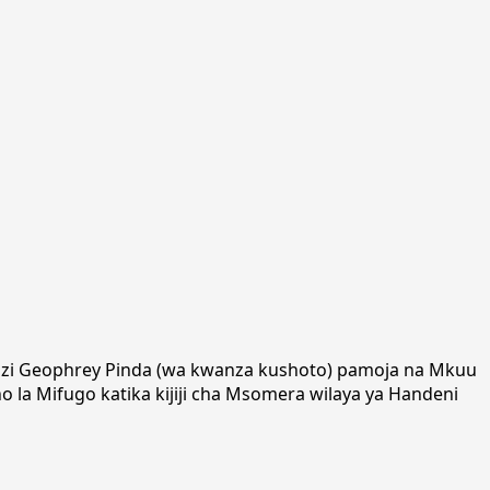
kazi Geophrey Pinda (wa kwanza kushoto) pamoja na Mkuu
 la Mifugo katika kijiji cha Msomera wilaya ya Handeni