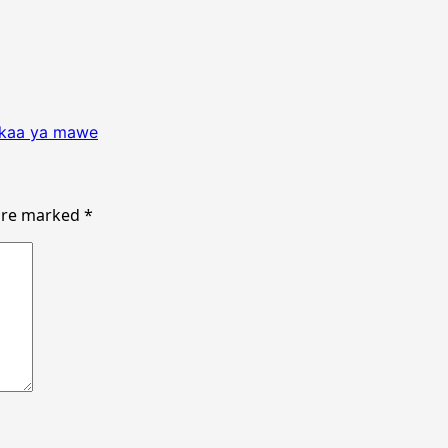
akaa ya mawe
 are marked
*