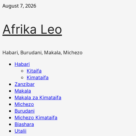
Skip
August 7, 2026
to
content
Afrika Leo
Habari, Burudani, Makala, Michezo
Primary
Habari
Menu
Kitaifa
Kimataifa
Zanzibar
Makala
Makala za Kimataifa
Michezo
Burudani
Michezo Kimataifa
Biashara
Utalii