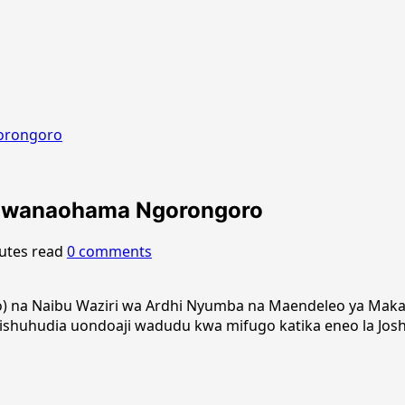
gorongoro
ya wanaohama Ngorongoro
utes read
0 comments
oto) na Naibu Waziri wa Ardhi Nyumba na Maendeleo ya Ma
ishuhudia uondoaji wadudu kwa mifugo katika eneo la Josho