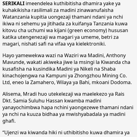
SERIKALI
imeendelea kuthibitisha dhamira yake ya
kuhakikisha rasilimali za madini zinawanufaisha
Watanzania kupitia uongezaji thamani ndani ya nchi
ikiwa ni sehemu ya jitihada za kuifanya Tanzania kuwa
kitovu cha uchumi wa kijani (green economy) hususan
katika utengenezaji wa magari ya umeme, betri za
magari, nishati safi na vifaa vya kielektroniki.
Hayo yamewekwa wazi na Waziri wa Madini, Anthony
Mavunde, wakati akiweka jiwe la msingi la Kiwanda cha
kusafisha na kusindika Madini ya Nikeli na Shaba
kinachojengwa na Kampuni ya Zhongzhou Mining Co.
Ltd, eneo la Zamahero, Wilaya ya Bahi, mkoani Dodoma.
Alisema, Mradi huo utekelezaji wa maelekezo ya Rais
Dkt. Samia Suluhu Hassan kwamba madini
yanayochimbwa hapa nchini yaongezewe thamani ndani
ya nchi na kuuza bidhaa ya mwishyabadala ya madini
ghafi.
“Ujenzi wa kiwanda hiki ni uthibitisho kuwa dhamira ya