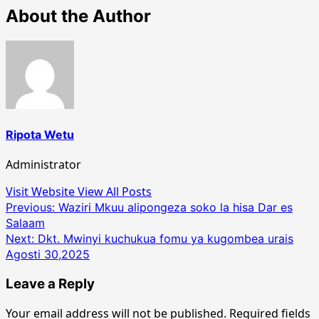
About the Author
Ripota Wetu
Administrator
Visit Website
View All Posts
Post
Previous:
Waziri Mkuu alipongeza soko la hisa Dar es
Salaam
navigation
Next:
Dkt. Mwinyi kuchukua fomu ya kugombea urais
Agosti 30,2025
Leave a Reply
Your email address will not be published.
Required fields