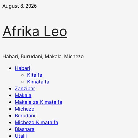
Skip
August 8, 2026
to
content
Afrika Leo
Habari, Burudani, Makala, Michezo
Primary
Habari
Menu
Kitaifa
Kimataifa
Zanzibar
Makala
Makala za Kimataifa
Michezo
Burudani
Michezo Kimataifa
Biashara
Utalii