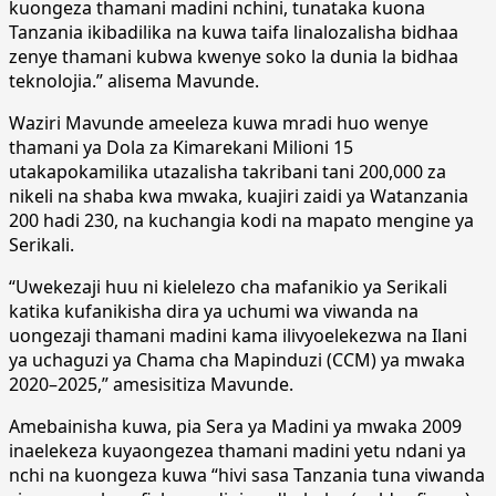
kuongeza thamani madini nchini, tunataka kuona
Tanzania ikibadilika na kuwa taifa linalozalisha bidhaa
zenye thamani kubwa kwenye soko la dunia la bidhaa
teknolojia.” alisema Mavunde.
Waziri Mavunde ameeleza kuwa mradi huo wenye
thamani ya Dola za Kimarekani Milioni 15
utakapokamilika utazalisha takribani tani 200,000 za
nikeli na shaba kwa mwaka, kuajiri zaidi ya Watanzania
200 hadi 230, na kuchangia kodi na mapato mengine ya
Serikali.
“Uwekezaji huu ni kielelezo cha mafanikio ya Serikali
katika kufanikisha dira ya uchumi wa viwanda na
uongezaji thamani madini kama ilivyoelekezwa na Ilani
ya uchaguzi ya Chama cha Mapinduzi (CCM) ya mwaka
2020–2025,” amesisitiza Mavunde.
Amebainisha kuwa, pia Sera ya Madini ya mwaka 2009
inaelekeza kuyaongezea thamani madini yetu ndani ya
nchi na kuongeza kuwa “hivi sasa Tanzania tuna viwanda