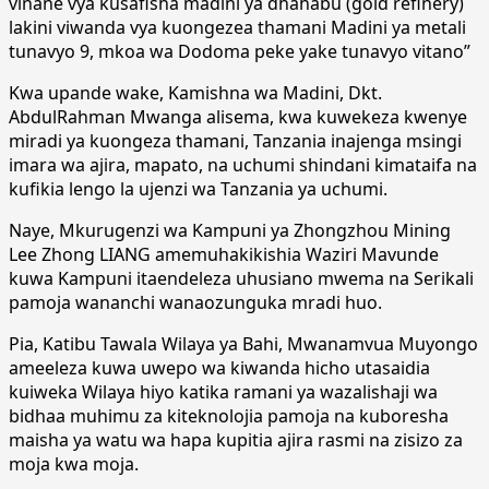
vinane vya kusafisha madini ya dhahabu (gold refinery)
lakini viwanda vya kuongezea thamani Madini ya metali
tunavyo 9, mkoa wa Dodoma peke yake tunavyo vitano”
Kwa upande wake, Kamishna wa Madini, Dkt.
AbdulRahman Mwanga alisema, kwa kuwekeza kwenye
miradi ya kuongeza thamani, Tanzania inajenga msingi
imara wa ajira, mapato, na uchumi shindani kimataifa na
kufikia lengo la ujenzi wa Tanzania ya uchumi.
Naye, Mkurugenzi wa Kampuni ya Zhongzhou Mining
Lee Zhong LIANG amemuhakikishia Waziri Mavunde
kuwa Kampuni itaendeleza uhusiano mwema na Serikali
pamoja wananchi wanaozunguka mradi huo.
Pia, Katibu Tawala Wilaya ya Bahi, Mwanamvua Muyongo
ameeleza kuwa uwepo wa kiwanda hicho utasaidia
kuiweka Wilaya hiyo katika ramani ya wazalishaji wa
bidhaa muhimu za kiteknolojia pamoja na kuboresha
maisha ya watu wa hapa kupitia ajira rasmi na zisizo za
moja kwa moja.