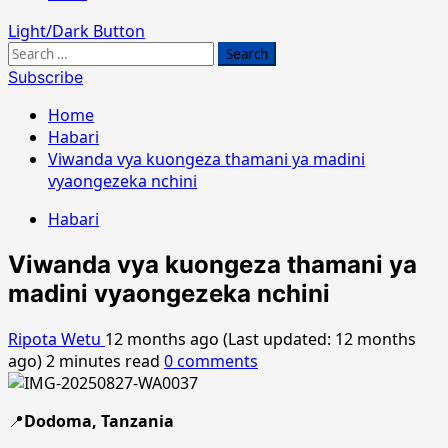
Light/Dark Button
Search
for:
Subscribe
Home
Habari
Viwanda vya kuongeza thamani ya madini
vyaongezeka nchini
Habari
Viwanda vya kuongeza thamani ya
madini vyaongezeka nchini
Ripota Wetu
12 months ago (Last updated: 12 months
ago)
2 minutes read
0 comments
📍
Dodoma, Tanzania