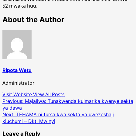
52 mwaka huu.
About the Author
Ripota Wetu
Administrator
Visit Website
View All Posts
Post
Previous:
Majaliwa: Tunakwenda kuimarika kwenye sekta
ya dawa
navigation
Next:
TEHAMA ni fursa kwa sekta ya uwezeshaji
kiuchumi – Dkt. Mwinyi
Leave a Reply