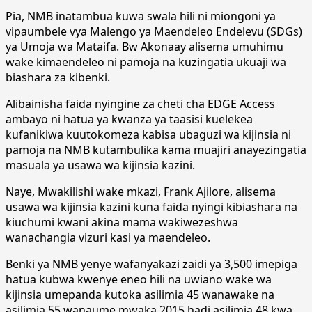
Pia, NMB inatambua kuwa swala hili ni miongoni ya
vipaumbele vya Malengo ya Maendeleo Endelevu (SDGs)
ya Umoja wa Mataifa. Bw Akonaay alisema umuhimu
wake kimaendeleo ni pamoja na kuzingatia ukuaji wa
biashara za kibenki.
Alibainisha faida nyingine za cheti cha EDGE Access
ambayo ni hatua ya kwanza ya taasisi kuelekea
kufanikiwa kuutokomeza kabisa ubaguzi wa kijinsia ni
pamoja na NMB kutambulika kama muajiri anayezingatia
masuala ya usawa wa kijinsia kazini.
Naye, Mwakilishi wake mkazi, Frank Ajilore, alisema
usawa wa kijinsia kazini kuna faida nyingi kibiashara na
kiuchumi kwani akina mama wakiwezeshwa
wanachangia vizuri kasi ya maendeleo.
Benki ya NMB yenye wafanyakazi zaidi ya 3,500 imepiga
hatua kubwa kwenye eneo hili na uwiano wake wa
kijinsia umepanda kutoka asilimia 45 wanawake na
asilimia 55 wanaume mwaka 2015 hadi asilimia 48 kwa