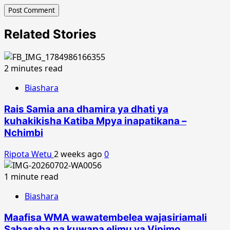
Related Stories
2 minutes read
Biashara
Rais Samia ana dhamira ya dhati ya
kuhakikisha Katiba Mpya inapatikana –
Nchimbi
Ripota Wetu
2 weeks ago
0
1 minute read
Biashara
Maafisa WMA wawatembelea wajasiriamali
Sabasaba na kuwapa elimu ya Vipimo