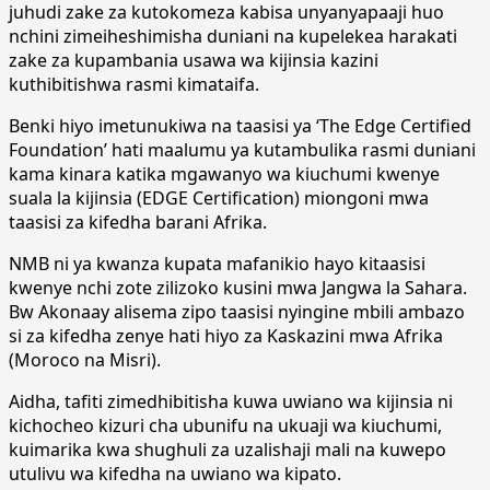
juhudi zake za kutokomeza kabisa unyanyapaaji huo
nchini zimeiheshimisha duniani na kupelekea harakati
zake za kupambania usawa wa kijinsia kazini
kuthibitishwa rasmi kimataifa.
Benki hiyo imetunukiwa na taasisi ya ‘The Edge Certified
Foundation’ hati maalumu ya kutambulika rasmi duniani
kama kinara katika mgawanyo wa kiuchumi kwenye
suala la kijinsia (EDGE Certification) miongoni mwa
taasisi za kifedha barani Afrika.
NMB ni ya kwanza kupata mafanikio hayo kitaasisi
kwenye nchi zote zilizoko kusini mwa Jangwa la Sahara.
Bw Akonaay alisema zipo taasisi nyingine mbili ambazo
si za kifedha zenye hati hiyo za Kaskazini mwa Afrika
(Moroco na Misri).
Aidha, tafiti zimedhibitisha kuwa uwiano wa kijinsia ni
kichocheo kizuri cha ubunifu na ukuaji wa kiuchumi,
kuimarika kwa shughuli za uzalishaji mali na kuwepo
utulivu wa kifedha na uwiano wa kipato.