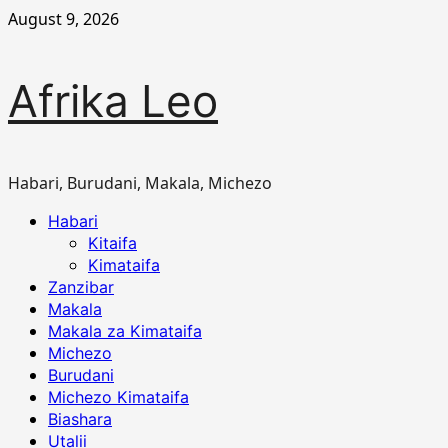
Skip
August 9, 2026
to
content
Afrika Leo
Habari, Burudani, Makala, Michezo
Primary
Habari
Menu
Kitaifa
Kimataifa
Zanzibar
Makala
Makala za Kimataifa
Michezo
Burudani
Michezo Kimataifa
Biashara
Utalii