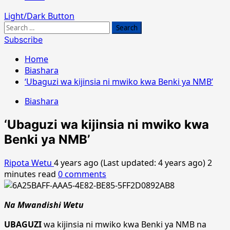
Light/Dark Button
Search
for:
Subscribe
Home
Biashara
‘Ubaguzi wa kijinsia ni mwiko kwa Benki ya NMB’
Biashara
‘Ubaguzi wa kijinsia ni mwiko kwa
Benki ya NMB’
Ripota Wetu
4 years ago (Last updated: 4 years ago)
2
minutes read
0 comments
Na Mwandishi Wetu
UBAGUZI
wa kijinsia ni mwiko kwa Benki ya NMB na