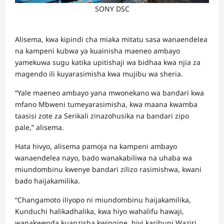
SONY DSC
Alisema, kwa kipindi cha miaka mitatu sasa wanaendelea
na kampeni kubwa ya kuainisha maeneo ambayo
yamekuwa sugu katika upitishaji wa bidhaa kwa njia za
magendo ili kuyarasimisha kwa mujibu wa sheria.
“Yale maeneo ambayo yana mwonekano wa bandari kwa
mfano Mbweni tumeyarasimisha, kwa maana kwamba
taasisi zote za Serikali zinazohusika na bandari zipo
pale,” alisema.
Hata hivyo, alisema pamoja na kampeni ambayo
wanaendelea nayo, bado wanakabiliwa na uhaba wa
miundombinu kwenye bandari zilizo rasimishwa, kwani
bado haijakamilika.
“Changamoto iliyopo ni miundombinu haijakamilika,
Kunduchi halikadhalika, kwa hiyo wahalifu hawaji,
wanakwenda kuanzisha kwingine, hivi karibuni Waziri