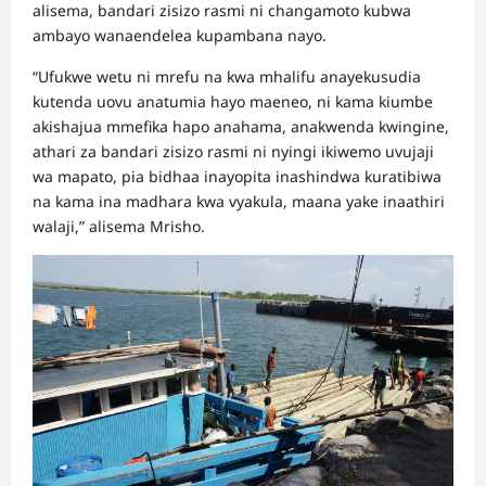
alisema, bandari zisizo rasmi ni changamoto kubwa
ambayo wanaendelea kupambana nayo.
“Ufukwe wetu ni mrefu na kwa mhalifu anayekusudia
kutenda uovu anatumia hayo maeneo, ni kama kiumbe
akishajua mmefika hapo anahama, anakwenda kwingine,
athari za bandari zisizo rasmi ni nyingi ikiwemo uvujaji
wa mapato, pia bidhaa inayopita inashindwa kuratibiwa
na kama ina madhara kwa vyakula, maana yake inaathiri
walaji,” alisema Mrisho.