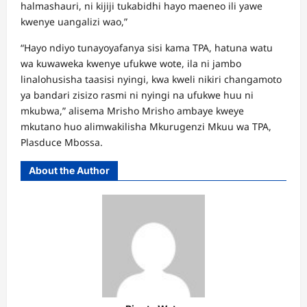
halmashauri, ni kijiji tukabidhi hayo maeneo ili yawe
kwenye uangalizi wao,”
“Hayo ndiyo tunayoyafanya sisi kama TPA, hatuna watu
wa kuwaweka kwenye ufukwe wote, ila ni jambo
linalohusisha taasisi nyingi, kwa kweli nikiri changamoto
ya bandari zisizo rasmi ni nyingi na ufukwe huu ni
mkubwa,” alisema Mrisho Mrisho ambaye kweye
mkutano huo alimwakilisha Mkurugenzi Mkuu wa TPA,
Plasduce Mbossa.
About the Author