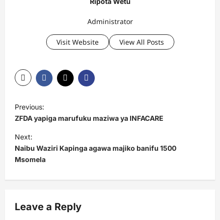
Ripota Wetu
Administrator
Visit Website
View All Posts
P
Previous:
o
ZFDA yapiga marufuku maziwa ya INFACARE
s
Next:
t
Naibu Waziri Kapinga agawa majiko banifu 1500
Msomela
n
a
v
Leave a Reply
i