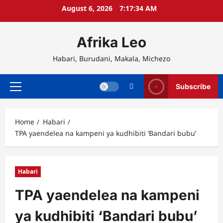
Skip
August 6, 2026
7:17:35 AM
to
content
Afrika Leo
Habari, Burudani, Makala, Michezo
Subscribe
Primary
Menu
Home
Habari
TPA yaendelea na kampeni ya kudhibiti ‘Bandari bubu’
Habari
TPA yaendelea na kampeni
ya kudhibiti ‘Bandari bubu’