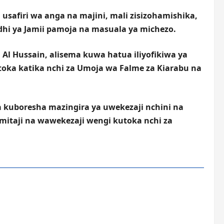
safiri wa anga na majini, mali zisizohamishika,
fadhi ya Jamii pamoja na masuala ya michezo.
 Hussain, alisema kuwa hatua iliyofikiwa ya
toka katika nchi za Umoja wa Falme za Kiarabu na
 kuboresha mazingira ya uwekezaji nchini na
mitaji na wawekezaji wengi kutoka nchi za