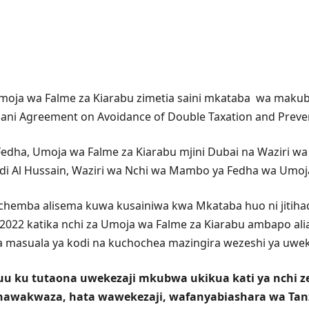
ja wa Falme za Kiarabu zimetia saini mkataba wa makubal
yaani Agreement on Avoidance of Double Taxation and Preven
a Fedha, Umoja wa Falme za Kiarabu mjini Dubai na Waziri
adi Al Hussain, Waziri wa Nchi wa Mambo ya Fedha wa Umoj
hemba alisema kuwa kusainiwa kwa Mkataba huo ni jitihada
 2022 katika nchi za Umoja wa Falme za Kiarabu ambapo al
 masuala ya kodi na kuchochea mazingira wezeshi ya uwekeza
 ku tutaona uwekezaji mkubwa ukikua kati ya nchi ze
 unawakwaza, hata wawekezaji, wafanyabiashara wa Tan