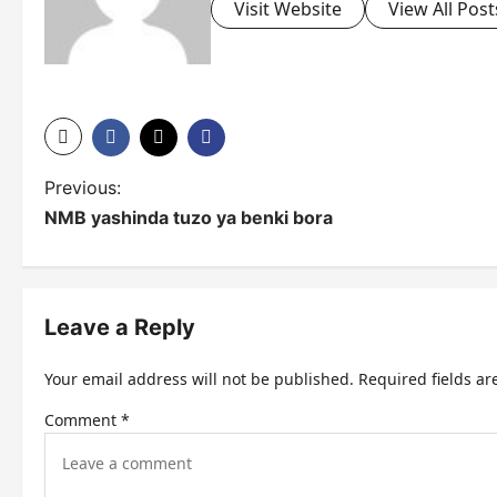
Visit Website
View All Post
P
Previous:
NMB yashinda tuzo ya benki bora
o
s
t
Leave a Reply
n
Your email address will not be published.
Required fields a
a
Comment
*
v
i