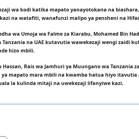
ji wa kodi katika mapato yanayotokana na biashara, u
nyakazi na watafiti, wanafunzi malipo ya pensheni na Hi
dha wa Umoja wa Falme za Kiarabu, Mohamed Bin Had Al
a Tanzania na UAE kutavutia wawekezaji wengi zaidi ku
e hizo mbili.
u Hassan, Rais wa Jamhuri ya Muungano wa Tanzania za
i ya mapato mara mbili na kwamba hatua hiyo itavutia 
a la kulinda mitaji na uwekezaji lifanyiwe kazi.