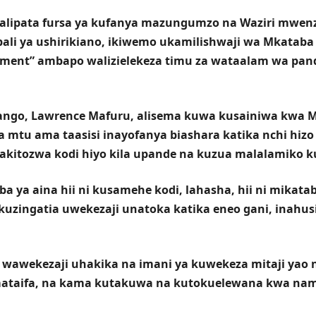
 alipata fursa ya kufanya mazungumzo na Waziri mwe
i ya ushirikiano, ikiwemo ukamilishwaji wa Mkataba
tment” ambapo walizielekeza timu za wataalam wa pand
ango, Lawrence Mafuru, alisema kuwa kusainiwa kwa 
ha mtu ama taasisi inayofanya biashara katika nchi hi
akitozwa kodi hiyo kila upande na kuzua malalamiko 
a ya aina hii ni kusamehe kodi, lahasha, hii ni mikat
uzingatia uwekezaji unatoka katika eneo gani, inahusi
wawekezaji uhakika na imani ya kuwekeza mitaji yao 
ataifa, na kama kutakuwa na kutokuelewana kwa namn