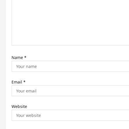
g
a
t
i
o
n
Name
*
Email
*
Website