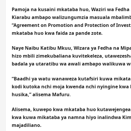
Pamoja na kusaini mkataba huo, Waziri wa Fedha
Kiarabu ambapo walizungumzia masuala mbalimbal
“Agreement on Promotion and Protection of Inves
mkataba huo kwa faida za pande zote.
Naye Naibu Katibu Mkuu, Wizara ya Fedha na Mip
hizo mbili zimekubaliana kuvitekeleza, utawezes
badala ya utaratibu wa awali ambapo walikuwa w
“Baadhi ya watu wanaweza kutafsiri kuwa mikatab
kodi kutoka nchi moja kwenda nchi nyingine kwa k
husika,” alisema Mafuru
.
Alisema, kuwepo kwa mkataba huo kutawejengea 
kwa kuwa mikataba ya namna hiyo inalindwa Kim
majadiliano.