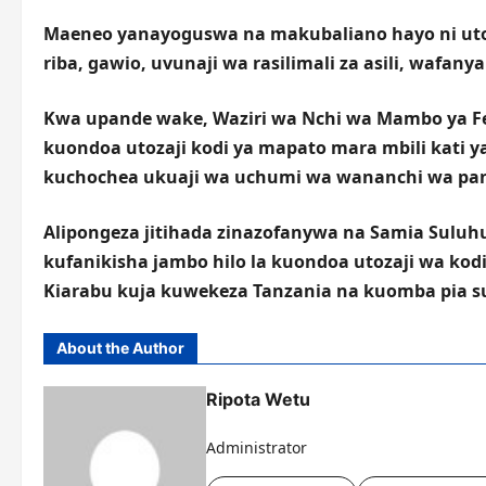
Maeneo yanayoguswa na makubaliano hayo ni utoza
riba, gawio, uvunaji wa rasilimali za asili, wafa
Kwa upande wake, Waziri wa Nchi wa Mambo ya Fe
kuondoa utozaji kodi ya mapato mara mbili kati y
kuchochea ukuaji wa uchumi wa wananchi wa pand
Alipongeza jitihada zinazofanywa na Samia Suluh
kufanikisha jambo hilo la kuondoa utozaji wa kod
Kiarabu kuja kuwekeza Tanzania na kuomba pia sual
About the Author
Ripota Wetu
Administrator