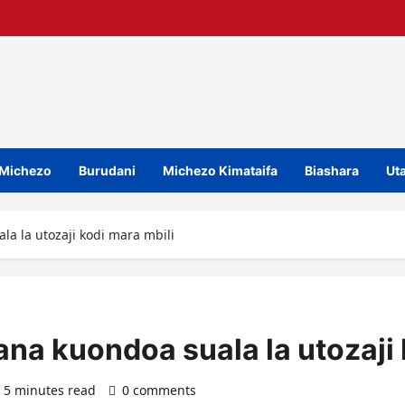
Michezo
Burudani
Michezo Kimataifa
Biashara
Uta
a la utozaji kodi mara mbili
a kuondoa suala la utozaji 
5 minutes read
0 comments