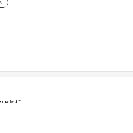
s
re marked
*