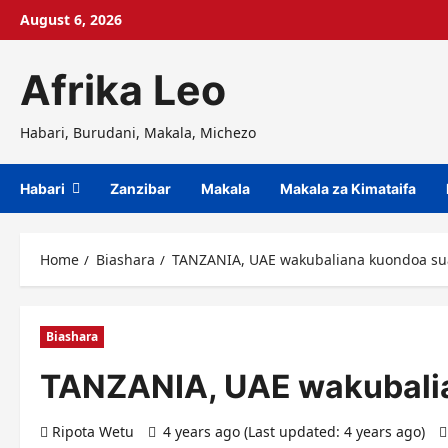
Skip
August 6, 2026
to
content
Afrika Leo
Habari, Burudani, Makala, Michezo
Habari
Zanzibar
Makala
Makala za Kimataifa
Home
Biashara
TANZANIA, UAE wakubaliana kuondoa sual
Biashara
TANZANIA, UAE wakubalian
Ripota Wetu
4 years ago (Last updated: 4 years ago)