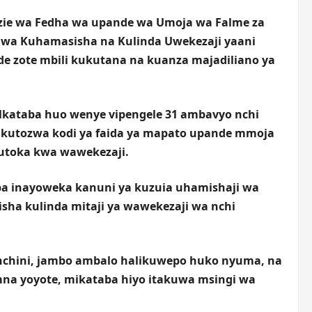
nzie wa Fedha wa upande wa Umoja wa Falme za
 wa Kuhamasisha na Kulinda Uwekezaji yaani
e zote mbili kukutana na kuanza majadiliano ya
Mkataba huo wenye vipengele 31 ambavyo nchi
zo kutozwa kodi ya faida ya mapato upande mmoja
kutoka kwa wawekezaji.
aba inayoweka kanuni ya kuzuia uhamishaji wa
sha kulinda mitaji ya wawekezaji wa nchi
nchini, jambo ambalo halikuwepo huko nyuma, na
a yoyote, mikataba hiyo itakuwa msingi wa