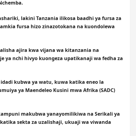
 Nchemba.
ariki, lakini Tanzania ilikosa baadhi ya fursa za
amkia fursa hizo zinazotokana na kuondolewa
alisha ajira kwa vijana wa kitanzania na
e ya nchi hivyo kuongeza upatikanaji wa fedha za
idadi kubwa ya watu, kuwa katika eneo la
 Jumuiya ya Maendeleo Kusini mwa Afrika (SADC)
ampuni makubwa yanayomilikiwa na Serikali ya
tika sekta za uzalishaji, ukuaji wa viwanda