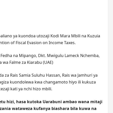
iano ya kuondoa utozaji Kodi Mara Mbili na Kuzuia
tion of Fiscal Evasion on Income Taxes.
 wa Fedha na Mipango, Dkt. Mwigulu Lameck Nchemba,
a wa Falme za Kiarabu (UAE)
 za Rais Samia Suluhu Hassan, Rais wa Jamhuri ya
iagiza kuondolewa kwa changamoto hiyo ili kukuza
ji kati ya nchi hizo mbili.
tu hizi, hasa kutoka Uarabuni ambao wana mitaji
zania wataweza kufanya biashara bila kuwa na