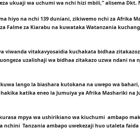
za ukuaji wa uchumi wa nchi hizi mbili,” alisema Dkt.
hiyo na nchi 139 duniani, zikiwemo nchi za Afrika Mash
 za Falme za Kiarabu na kuwataka Watanzania kuchang
 wa viwanda vitakavyosaidia kuchakata bidhaa zitakazoz
ongeza uzalishaji wa bidhaa zitakazo uzwa ndani na nj
kuwa lango la biashara kutokana na uwepo wa bahari, 
uhakika katika eneo la Jumuiya ya Afrika Mashariki na
kurasa mpya wa ushirikiano wa kiuchumi ambapo mak
chini Tanzania ambapo uwekezaji huo utaleta faida ka