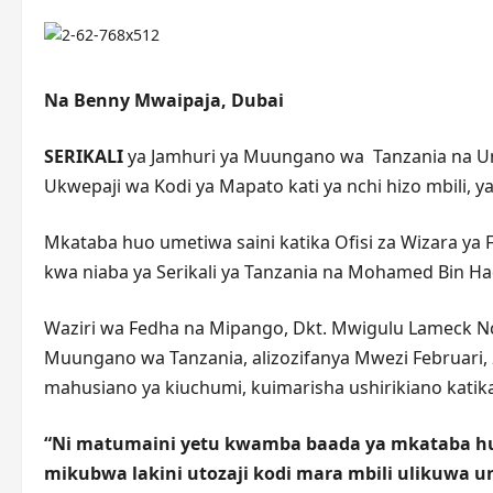
Na Benny Mwaipaja, Dubai
SERIKALI
ya Jamhuri ya Muungano wa Tanzania na Umo
Ukwepaji wa Kodi ya Mapato kati ya nchi hizo mbili, 
Mkataba huo umetiwa saini katika Ofisi za Wizara y
kwa niaba ya Serikali ya Tanzania na Mohamed Bin H
Waziri wa Fedha na Mipango, Dkt. Mwigulu Lameck Nc
Muungano wa Tanzania, alizozifanya Mwezi Februari,
mahusiano ya kiuchumi, kuimarisha ushirikiano katika
“Ni matumaini yetu kwamba baada ya mkataba huu
mikubwa lakini utozaji kodi mara mbili ulikuwa