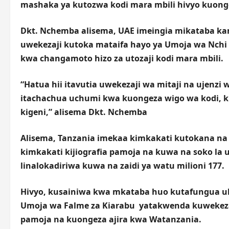
mashaka ya kutozwa kodi mara mbili hivyo kuonge
Dkt. Nchemba alisema, UAE imeingia mikataba kama 
uwekezaji kutoka mataifa hayo ya Umoja wa Nchi
kwa changamoto hizo za utozaji kodi mara mbili.
“Hatua hii itavutia uwekezaji wa mitaji na ujenzi
itachachua uchumi kwa kuongeza wigo wa kodi, ku
kigeni,” alisema Dkt. Nchemba
Alisema, Tanzania imekaa kimkakati kutokana na 
kimkakati kijiografia pamoja na kuwa na soko la 
linalokadiriwa kuwa na zaidi ya watu milioni 177.
Hivyo, kusainiwa kwa mkataba huo kutafungua u
Umoja wa Falme za Kiarabu yatakwenda kuwekeza n
pamoja na kuongeza ajira kwa Watanzania.