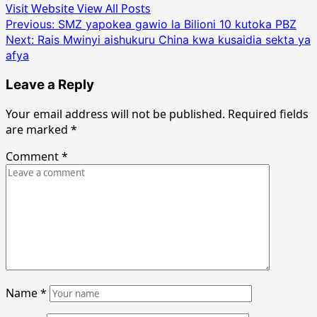
Visit Website
View All Posts
Post
Previous:
SMZ yapokea gawio la Bilioni 10 kutoka PBZ
Next:
Rais Mwinyi aishukuru China kwa kusaidia sekta ya
navigation
afya
Leave a Reply
Your email address will not be published.
Required fields
are marked
*
Comment
*
Name
*