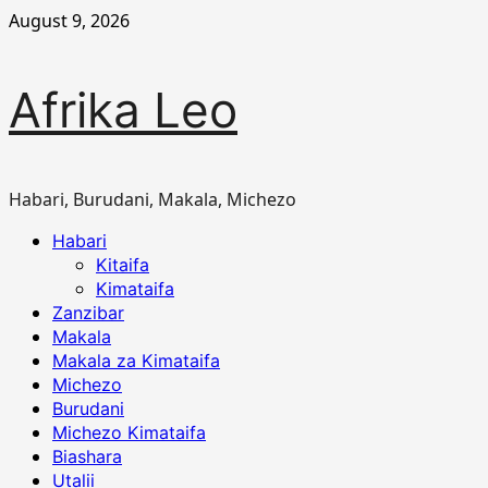
Skip
August 9, 2026
to
content
Afrika Leo
Habari, Burudani, Makala, Michezo
Primary
Habari
Menu
Kitaifa
Kimataifa
Zanzibar
Makala
Makala za Kimataifa
Michezo
Burudani
Michezo Kimataifa
Biashara
Utalii