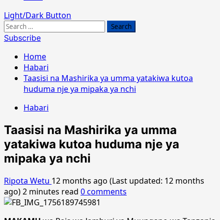
Light/Dark Button
Search
for:
Subscribe
Home
Habari
Taasisi na Mashirika ya umma yatakiwa kutoa
huduma nje ya mipaka ya nchi
Habari
Taasisi na Mashirika ya umma
yatakiwa kutoa huduma nje ya
mipaka ya nchi
Ripota Wetu
12 months ago (Last updated: 12 months
ago)
2 minutes read
0 comments