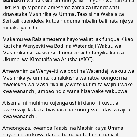
MAKAMU
wa Rais wa Jamhuri ya Muungano wa Tanzania
Dkt. Philip Mpango amesema zama za utandawazi
zinayataka Mashirika ya Umma, Taasisi na Wakala za
Serikali kuendelea kutoa huduma mbalimbali hata nje ya
mipaka ya nchi.
Makamu wa Rais amesema hayo wakati akifungua Kikao
Kazi cha Wenyeviti wa Bodi na Watendaji Wakuu wa
Mashirika na Taasisi za Umma kinachofanyika katika
Ukumbi wa Kimataifa wa Arusha (AICC).
Amewahimiza Wenyeviti wa bodi na Watendaji wakuu wa
Mashirika ya umma, kuhakikisha wanatoa uongozi na
mwelekeo wa Mashirika ili yaweze kutimiza wajibu wake
kwa wananchi, ambao ndio wana hisa wake wakubwa.
Alisema, ni muhimu kujenga ushirikiano ili kuvutia
uwekezaji, kukuza biashara na kuongeza nafasi za ajira
kwa wananchi.
Ameongeza, kwamba Taasisi na Mashirika ya Umma
hayana budi kuwa daraja baina ya Taifa na dunia ili