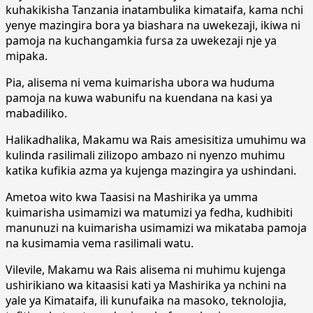
kuhakikisha Tanzania inatambulika kimataifa, kama nchi
yenye mazingira bora ya biashara na uwekezaji, ikiwa ni
pamoja na kuchangamkia fursa za uwekezaji nje ya
mipaka.
Pia, alisema ni vema kuimarisha ubora wa huduma
pamoja na kuwa wabunifu na kuendana na kasi ya
mabadiliko.
Halikadhalika, Makamu wa Rais amesisitiza umuhimu wa
kulinda rasilimali zilizopo ambazo ni nyenzo muhimu
katika kufikia azma ya kujenga mazingira ya ushindani.
Ametoa wito kwa Taasisi na Mashirika ya umma
kuimarisha usimamizi wa matumizi ya fedha, kudhibiti
manunuzi na kuimarisha usimamizi wa mikataba pamoja
na kusimamia vema rasilimali watu.
Vilevile, Makamu wa Rais alisema ni muhimu kujenga
ushirikiano wa kitaasisi kati ya Mashirika ya nchini na
yale ya Kimataifa, ili kunufaika na masoko, teknolojia,