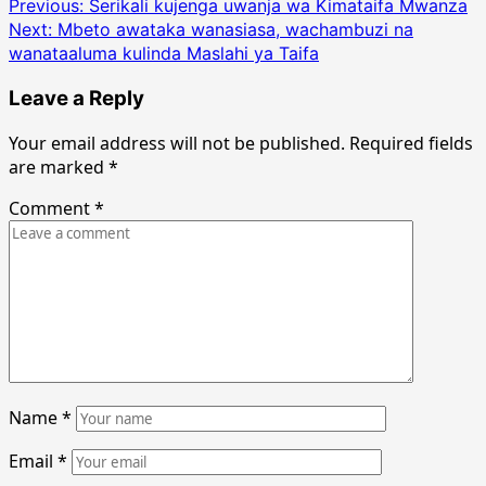
Post
Previous:
Serikali kujenga uwanja wa Kimataifa Mwanza
Next:
Mbeto awataka wanasiasa, wachambuzi na
navigation
wanataaluma kulinda Maslahi ya Taifa
Leave a Reply
Your email address will not be published.
Required fields
are marked
*
Comment
*
Name
*
Email
*