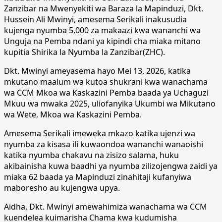
Zanzibar na Mwenyekiti wa Baraza la Mapinduzi, Dkt.
Hussein Ali Mwinyi, amesema Serikali inakusudia
kujenga nyumba 5,000 za makaazi kwa wananchi wa
Unguja na Pemba ndani ya kipindi cha miaka mitano
kupitia Shirika la Nyumba la Zanzibar(ZHC).
Dkt. Mwinyi ameyasema hayo Mei 13, 2026, katika
mkutano maalum wa kutoa shukrani kwa wanachama
wa CCM Mkoa wa Kaskazini Pemba baada ya Uchaguzi
Mkuu wa mwaka 2025, uliofanyika Ukumbi wa Mikutano
wa Wete, Mkoa wa Kaskazini Pemba.
Amesema Serikali imeweka mkazo katika ujenzi wa
nyumba za kisasa ili kuwaondoa wananchi wanaoishi
katika nyumba chakavu na zisizo salama, huku
akibainisha kuwa baadhi ya nyumba zilizojengwa zaidi ya
miaka 62 baada ya Mapinduzi zinahitaji kufanyiwa
maboresho au kujengwa upya.
Aidha, Dkt. Mwinyi amewahimiza wanachama wa CCM
kuendelea kuimarisha Chama kwa kudumisha