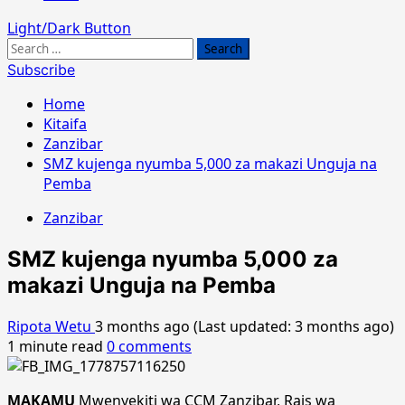
Light/Dark Button
Search
for:
Subscribe
Home
Kitaifa
Zanzibar
SMZ kujenga nyumba 5,000 za makazi Unguja na
Pemba
Zanzibar
SMZ kujenga nyumba 5,000 za
makazi Unguja na Pemba
Ripota Wetu
3 months ago (Last updated: 3 months ago)
1 minute read
0 comments
MAKAMU
Mwenyekiti wa CCM Zanzibar, Rais wa