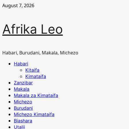
Skip
August 7, 2026
to
content
Afrika Leo
Habari, Burudani, Makala, Michezo
Primary
Habari
Menu
Kitaifa
Kimataifa
Zanzibar
Makala
Makala za Kimataifa
Michezo
Burudani
Michezo Kimataifa
Biashara
Utalii