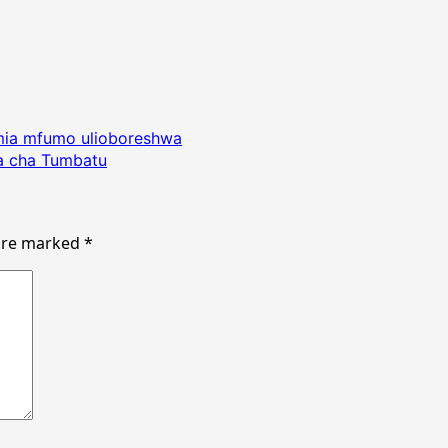
mia mfumo ulioboreshwa
wa cha Tumbatu
 are marked
*