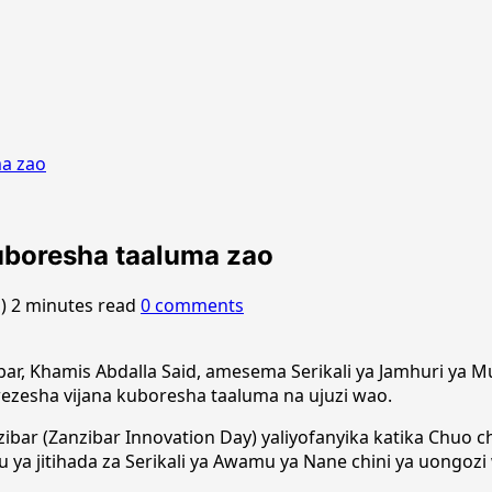
ma zao
uboresha taaluma zao
o)
2 minutes read
0 comments
ar, Khamis Abdalla Said, amesema Serikali ya Jamhuri ya 
ezesha vijana kuboresha taaluma na ujuzi wao.
ar (Zanzibar Innovation Day) yaliyofanyika katika Chuo ch
ya jitihada za Serikali ya Awamu ya Nane chini ya uongozi