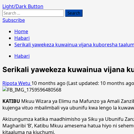
Light/Dark Button
Search
for:
Subscribe
Home
Habari
Serikali yawekeza kuwainua vijana kuboresha taalu
Habari
Serikali yawekeza kuwainua vijana k
Ripota Wetu
10 months ago (Last updated: 10 months ag
KATIBU
Mkuu Wizara ya Elimu na Mafunzo ya Amali Zanzib
kujenga vituo mbalimbali vya ubunifu kwa lengo la kuwaw
Akizungumza katika maadhimisho ya Siku ya Ubunifu Zanzib
Magharibi ‘B’, Katibu Mkuu amesema hatua hiyo ni sehemu 
kitaaluma na kiuchumi.