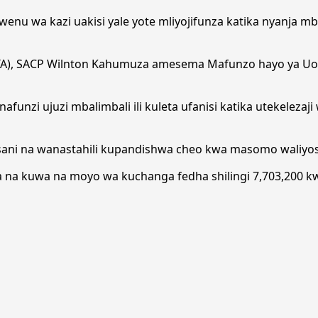
u wa kazi uakisi yale yote mliyojifunza katika nyanja mba
TA), SACP Wilnton Kahumuza amesema Mafunzo hayo ya Uong
funzi ujuzi mbalimbali ili kuleta ufanisi katika utekelezaj
ani na wanastahili kupandishwa cheo kwa masomo waliyo
a kuwa na moyo wa kuchanga fedha shilingi 7,703,200 kwa 