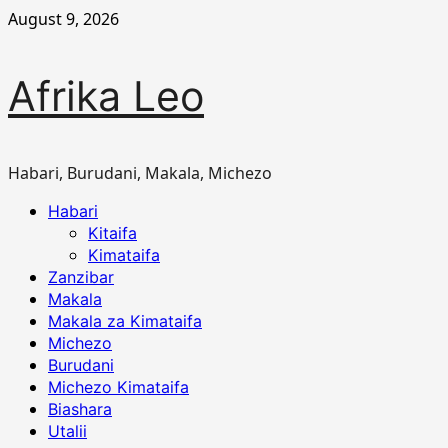
Skip
August 9, 2026
to
content
Afrika Leo
Habari, Burudani, Makala, Michezo
Primary
Habari
Menu
Kitaifa
Kimataifa
Zanzibar
Makala
Makala za Kimataifa
Michezo
Burudani
Michezo Kimataifa
Biashara
Utalii