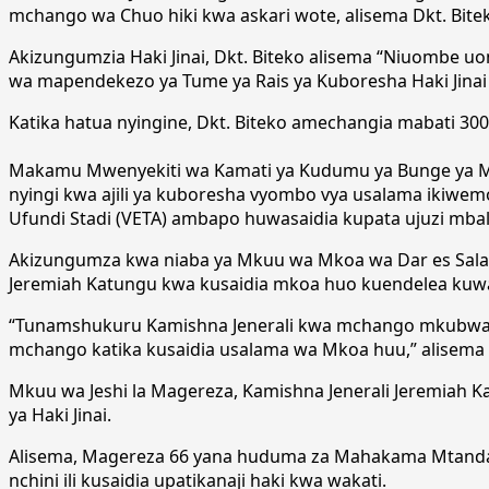
mchango wa Chuo hiki kwa askari wote, alisema Dkt. Bite
Akizungumzia Haki Jinai, Dkt. Biteko alisema “Niuombe uon
wa mapendekezo ya Tume ya Rais ya Kuboresha Haki Jinai il
Katika hatua nyingine, Dkt. Biteko amechangia mabati 300 
Makamu Mwenyekiti wa Kamati ya Kudumu ya Bunge ya Ma
nyingi kwa ajili ya kuboresha vyombo vya usalama iki
Ufundi Stadi (VETA) ambapo huwasaidia kupata ujuzi mbal
Akizungumza kwa niaba ya Mkuu wa Mkoa wa Dar es Salaa
Jeremiah Katungu kwa kusaidia mkoa huo kuendelea kuw
“Tunamshukuru Kamishna Jenerali kwa mchango mkubwa a
mchango katika kusaidia usalama wa Mkoa huu,” alisema
Mkuu wa Jeshi la Magereza, Kamishna Jenerali Jeremiah K
ya Haki Jinai.
Alisema, Magereza 66 yana huduma za Mahakama Mtandao 
nchini ili kusaidia upatikanaji haki kwa wakati.