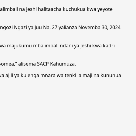
limbali na Jeshi halitaacha kuchukua kwa yeyote
ozi Ngazi ya Juu Na. 27 yalianza Novemba 30, 2024
i wa majukumu mbalimbali ndani ya Jeshi kwa kadri
somea,” alisema SACP Kahumuza.
ajili ya kujenga mnara wa tenki la maji na kununua