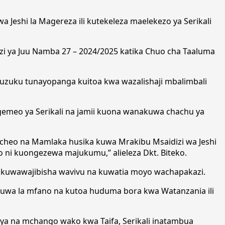
a Jeshi la Magereza ili kutekeleza maelekezo ya Serikali
gazi ya Juu Namba 27 – 2024/2025 katika Chuo cha Taaluma
 ruzuku tunayopanga kuitoa kwa wazalishaji mbalimbali
meo ya Serikali na jamii kuona wanakuwa chachu ya
cheo na Mamlaka husika kuwa Mrakibu Msaidizi wa Jeshi
ni kuongezewa majukumu,” alieleza Dkt. Biteko.
 kuwawajibisha wavivu na kuwatia moyo wachapakazi.
za kuwa la mfano na kutoa huduma bora kwa Watanzania ili
ya na mchango wako kwa Taifa, Serikali inatambua