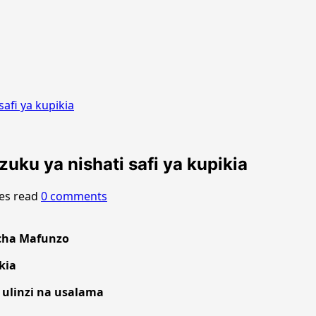
afi ya kupikia
uku ya nishati safi ya kupikia
es read
0 comments
 cha Mafunzo
kia
ulinzi na usalama