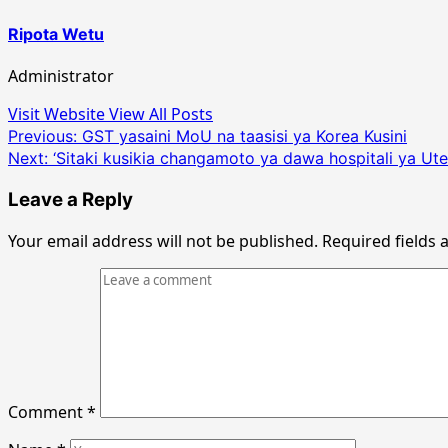
Ripota Wetu
Administrator
Visit Website
View All Posts
Post
Previous:
GST yasaini MoU na taasisi ya Korea Kusini
Next:
‘Sitaki kusikia changamoto ya dawa hospitali ya Ute
navigation
Leave a Reply
Your email address will not be published.
Required fields
Comment
*