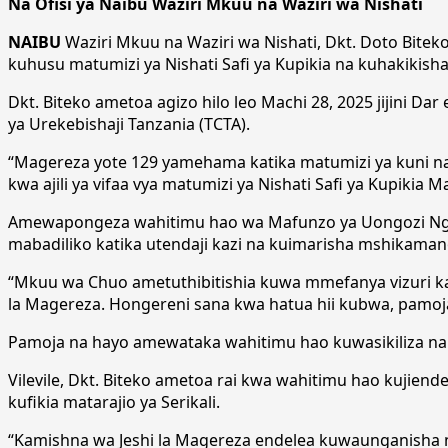
Na Ofisi ya Naibu Waziri Mkuu na Waziri wa Nishati
NAIBU
Waziri Mkuu na Waziri wa Nishati, Dkt. Doto Biteko 
kuhusu matumizi ya Nishati Safi ya Kupikia na kuhakikish
Dkt. Biteko ametoa agizo hilo leo Machi 28, 2025 jijini 
ya Urekebishaji Tanzania (TCTA).
“Magereza yote 129 yamehama katika matumizi ya kuni na s
kwa ajili ya vifaa vya matumizi ya Nishati Safi ya Kupikia
Amewapongeza wahitimu hao wa Mafunzo ya Uongozi Ngaz
mabadiliko katika utendaji kazi na kuimarisha mshikamano
“Mkuu wa Chuo ametuthibitishia kuwa mmefanya vizuri k
la Magereza. Hongereni sana kwa hatua hii kubwa, pamoj
Pamoja na hayo amewataka wahitimu hao kuwasikiliza na
Vilevile, Dkt. Biteko ametoa rai kwa wahitimu hao kujiend
kufikia matarajio ya Serikali.
“Kamishna wa Jeshi la Magereza endelea kuwaunganisha n