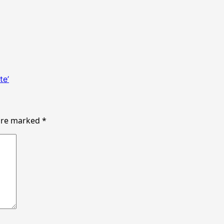
te’
 are marked
*