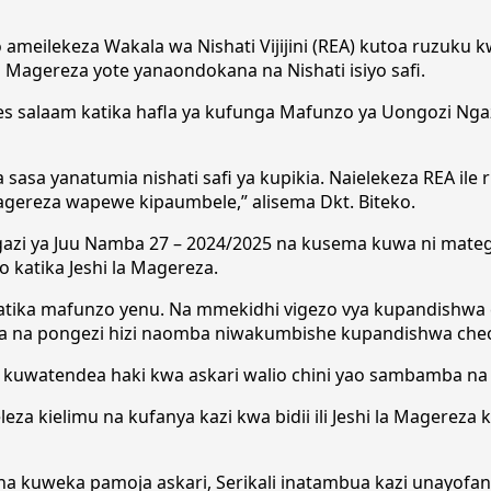
ameilekeza Wakala wa Nishati Vijijini (REA) kutoa ruzuku kw
a Magereza yote yanaondokana na Nishati isiyo safi.
Dar es salaam katika hafla ya kufunga Mafunzo ya Uongozi N
asa yanatumia nishati safi ya kupikia. Naielekeza REA ile
 Magereza wapewe kipaumbele,” alisema Dkt. Biteko.
i ya Juu Namba 27 – 2024/2025 na kusema kuwa ni matege
 katika Jeshi la Magereza.
atika mafunzo yenu. Na mmekidhi vigezo vya kupandishwa 
a na pongezi hizi naomba niwakumbishe kupandishwa cheo 
 kuwatendea haki kwa askari walio chini yao sambamba na
eleza kielimu na kufanya kazi kwa bidii ili Jeshi la Magere
a kuweka pamoja askari, Serikali inatambua kazi unayofan