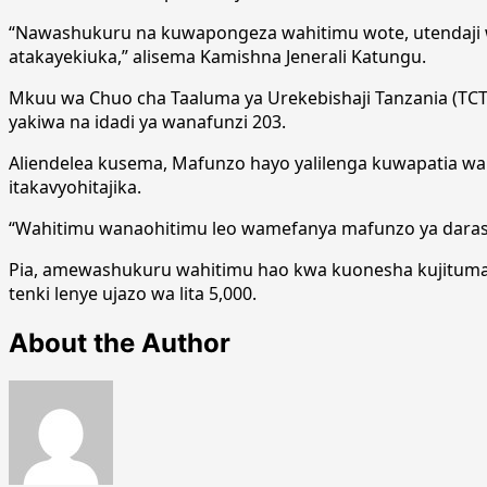
“Nawashukuru na kuwapongeza wahitimu wote, utendaji wen
atakayekiuka,” alisema Kamishna Jenerali Katungu.
Mkuu wa Chuo cha Taaluma ya Urekebishaji Tanzania (TC
yakiwa na idadi ya wanafunzi 203.
Aliendelea kusema, Mafunzo hayo yalilenga kuwapatia wana
itakavyohitajika.
“Wahitimu wanaohitimu leo wamefanya mafunzo ya daras
Pia, amewashukuru wahitimu hao kwa kuonesha kujituma n
tenki lenye ujazo wa lita 5,000.
About the Author