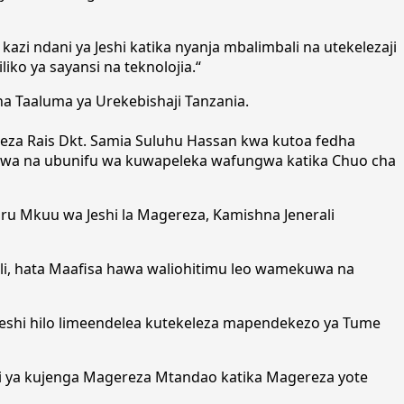
azi ndani ya Jeshi katika nyanja mbalimbali na utekelezaji
iko ya sayansi na teknolojia.“
cha Taaluma ya Urekebishaji Tanzania.
za Rais Dkt. Samia Suluhu Hassan kwa kutoa fedha
uwa na ubunifu wa kuwapeleka wafungwa katika Chuo cha
 Mkuu wa Jeshi la Magereza, Kamishna Jenerali
, hata Maafisa hawa waliohitimu leo wamekuwa na
 Jeshi hilo limeendelea kutekeleza mapendekezo ya Tume
li ya kujenga Magereza Mtandao katika Magereza yote