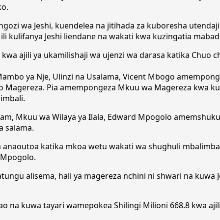
ko.
gozi wa Jeshi, kuendelea na jitihada za kuboresha utendaji k
i kulifanya Jeshi liendane na wakati kwa kuzingatia mabadil
kwa ajili ya ukamilishaji wa ujenzi wa darasa katika Chuo 
mbo ya Nje, Ulinzi na Usalama, Vicent Mbogo amemponge
wemo Magereza. Pia amempongeza Mkuu wa Magereza kwa k
imbali.
m, Mkuu wa Wilaya ya Ilala, Edward Mpogolo amemshukuru
a salama.
naoutoa katika mkoa wetu wakati wa shughuli mbalimbali
 Mpogolo.
atungu alisema, hali ya magereza nchini ni shwari na kuwa
na kuwa tayari wamepokea Shilingi Milioni 668.8 kwa aji