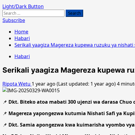
Light/Dark Button
Search
for:
Subscribe
Home
Habari
Serikali yaagiza Magereza kupewa ruzuku ya nishati s
Habari
Serikali yaagiza Magereza kupewa ruz
Ripota Wetu
1 year ago (Last updated: 1 year ago)
4 minut
📌
Dkt. Biteko atoa mabati 300 ujenzi wa darasa Chuo
📌
Magereza yapongezwa kutumia Nishati Safi ya Kupi
📌
Dkt. Samia apongezwa kwa kuimarisha vyombo vya 