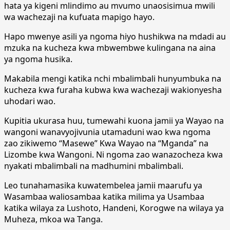
hata ya kigeni mlindimo au mvumo unaosisimua mwili
wa wachezaji na kufuata mapigo hayo.
Hapo mwenye asili ya ngoma hiyo hushikwa na mdadi au
mzuka na kucheza kwa mbwembwe kulingana na aina
ya ngoma husika.
Makabila mengi katika nchi mbalimbali hunyumbuka na
kucheza kwa furaha kubwa kwa wachezaji wakionyesha
uhodari wao.
Kupitia ukurasa huu, tumewahi kuona jamii ya Wayao na
wangoni wanavyojivunia utamaduni wao kwa ngoma
zao zikiwemo “Masewe” Kwa Wayao na “Mganda” na
Lizombe kwa Wangoni. Ni ngoma zao wanazocheza kwa
nyakati mbalimbali na madhumini mbalimbali.
Leo tunahamasika kuwatembelea jamii maarufu ya
Wasambaa waliosambaa katika milima ya Usambaa
katika wilaya za Lushoto, Handeni, Korogwe na wilaya ya
Muheza, mkoa wa Tanga.