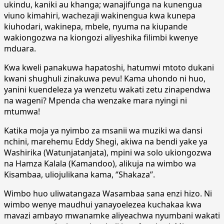
ukindu, kaniki au khanga; wanajifunga na kunengua
viuno kimahiri, wachezaji wakinengua kwa kunepa
kiuhodari, wakinepa, mbele, nyuma na kiupande
wakiongozwa na kiongozi aliyeshika filimbi kwenye
mduara.
Kwa kweli panakuwa hapatoshi, hatumwi mtoto dukani
kwani shughuli zinakuwa pevu! Kama uhondo ni huo,
yanini kuendeleza ya wenzetu wakati zetu zinapendwa
na wageni? Mpenda cha wenzake mara nyingi ni
mtumwa!
Katika moja ya nyimbo za msanii wa muziki wa dansi
nchini, marehemu Eddy Shegi, akiwa na bendi yake ya
Washirika (Watunjatanjata), mpini wa solo ukiongozwa
na Hamza Kalala (Kamandoo), alikuja na wimbo wa
Kisambaa, uliojulikana kama, ‘’Shakaza’’.
Wimbo huo uliwatangaza Wasambaa sana enzi hizo. Ni
wimbo wenye maudhui yanayoelezea kuchakaa kwa
mavazi ambayo mwanamke aliyeachwa nyumbani wakati