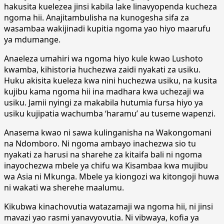
hakusita kuelezea jinsi kabila lake linavyopenda kucheza
ngoma hii. Anajitambulisha na kunogesha sifa za
wasambaa wakijinadi kupitia ngoma yao hiyo maarufu
ya mdumange.
Anaeleza umahiri wa ngoma hiyo kule kwao Lushoto
kwamba, kihistoria huchezwa zaidi nyakati za usiku.
Huku akisita kueleza kwa nini huchezwa usiku, na kusita
kujibu kama ngoma hii ina madhara kwa uchezaji wa
usiku. Jamii nyingi za makabila hutumia fursa hiyo ya
usiku kujipatia wachumba ‘haramu’ au tuseme wapenzi.
Anasema kwao ni sawa kulinganisha na Wakongomani
na Ndomboro. Ni ngoma ambayo inachezwa sio tu
nyakati za harusi na sharehe za kitaifa bali ni ngoma
inayochezwa mbele ya chifu wa Kisambaa kwa mujibu
wa Asia ni Mkunga. Mbele ya kiongozi wa kitongoji huwa
ni wakati wa sherehe maalumu.
Kikubwa kinachovutia watazamaji wa ngoma hii, ni jinsi
mavazi yao rasmi yanavyovutia. Ni vibwaya, kofia ya