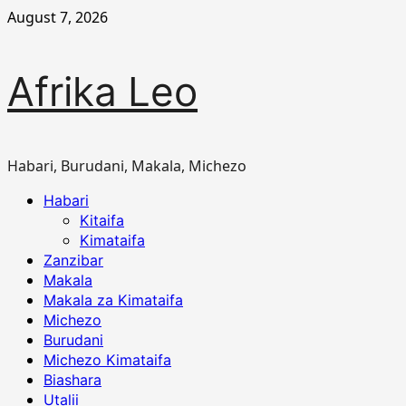
Skip
August 7, 2026
to
content
Afrika Leo
Habari, Burudani, Makala, Michezo
Primary
Habari
Menu
Kitaifa
Kimataifa
Zanzibar
Makala
Makala za Kimataifa
Michezo
Burudani
Michezo Kimataifa
Biashara
Utalii