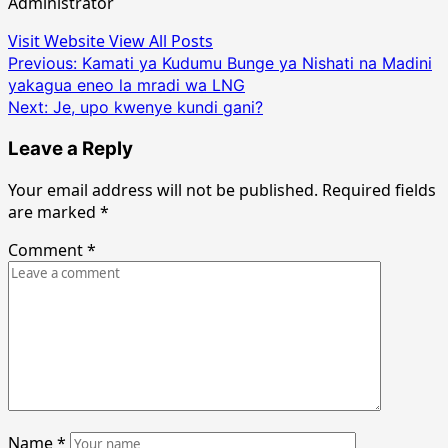
Administrator
Visit Website
View All Posts
Post
Previous:
Kamati ya Kudumu Bunge ya Nishati na Madini
yakagua eneo la mradi wa LNG
navigation
Next:
Je, upo kwenye kundi gani?
Leave a Reply
Your email address will not be published.
Required fields
are marked
*
Comment
*
Name
*