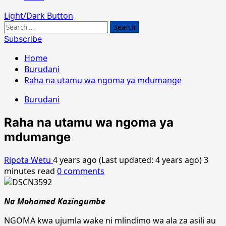
Light/Dark Button
Search
for:
Subscribe
Home
Burudani
Raha na utamu wa ngoma ya mdumange
Burudani
Raha na utamu wa ngoma ya
mdumange
Ripota Wetu
4 years ago (Last updated: 4 years ago)
3
minutes read
0 comments
Na Mohamed Kazingumbe
NGOMA kwa ujumla wake ni mlindimo wa ala za asili au