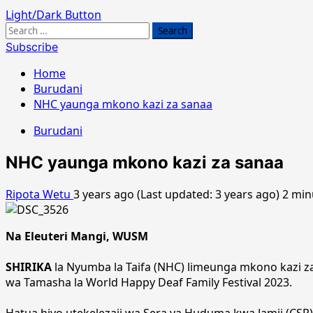
Light/Dark Button
Search
for:
Subscribe
Home
Burudani
NHC yaunga mkono kazi za sanaa
Burudani
NHC yaunga mkono kazi za sanaa
Ripota Wetu
3 years ago (Last updated: 3 years ago)
2 min
Na Eleuteri Mangi, WUSM
SHIRIKA
la Nyumba la Taifa (NHC) limeunga mkono kazi 
wa Tamasha la World Happy Deaf Family Festival 2023.
Hatua hiyo utekelezaji wa Sera ya Huduma kwa Jamii (CSR