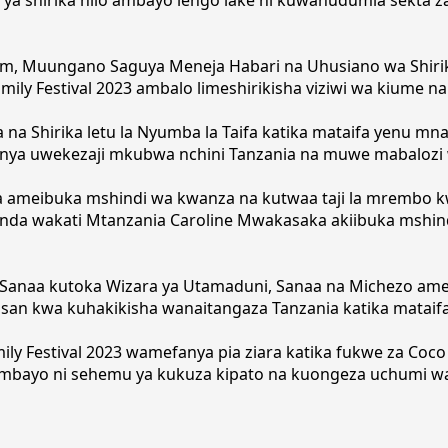
salaam, Muungano Saguya Meneja Habari na Uhusiano wa Shi
ily Festival 2023 ambalo limeshirikisha viziwi wa kiume na
nia na Shirika letu la Nyumba la Taifa katika mataifa yenu 
anya uwekezaji mkubwa nchini Tanzania na muwe mabalozi
 ameibuka mshindi wa kwanza na kutwaa taji la mrembo k
nda wakati Mtanzania Caroline Mwakasaka akiibuka mshindi
anaa kutoka Wizara ya Utamaduni, Sanaa na Michezo amel
san kwa kuhakikisha wanaitangaza Tanzania katika mataifa 4
y Festival 2023 wamefanya pia ziara katika fukwe za Coco Be
i ambayo ni sehemu ya kukuza kipato na kuongeza uchumi w