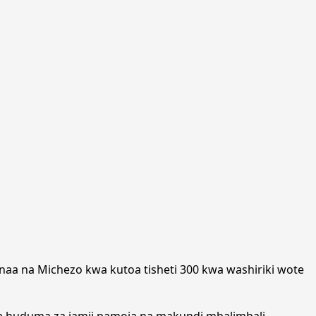
aa na Michezo kwa kutoa tisheti 300 kwa washiriki wote
 za huduma za jamii pamoja na makundi mbalimbali