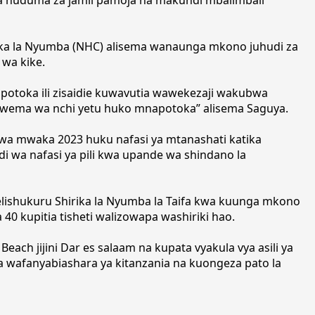
rika la Nyumba (NHC) alisema wanaunga mkono juhudi za
 wa kike.
mnapotoka ili zisaidie kuwavutia wawekezaji wakubwa
 wema wa nchi yetu huko mnapotoka” alisema Saguya.
wa mwaka 2023 huku nafasi ya mtanashati katika
 wa nafasi ya pili kwa upande wa shindano la
ishukuru Shirika la Nyumba la Taifa kwa kuunga mkono
0 kupitia tisheti walizowapa washiriki hao.
ach jijini Dar es salaam na kupata vyakula vya asili ya
a wafanyabiashara ya kitanzania na kuongeza pato la