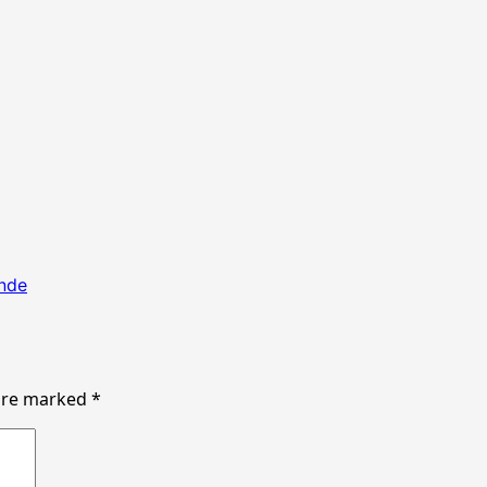
nde
 are marked
*