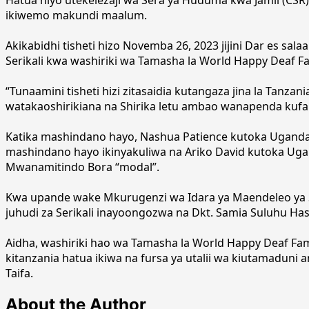
ikiwemo makundi maalum.
Akikabidhi tisheti hizo Novemba 26, 2023 jijini Dar es 
Serikali kwa washiriki wa Tamasha la World Happy Deaf Fam
“Tunaamini tisheti hizi zitasaidia kutangaza jina la Tanza
watakaoshirikiana na Shirika letu ambao wanapenda kuf
Katika mashindano hayo, Nashua Patience kutoka Uganda
mashindano hayo ikinyakuliwa na Ariko David kutoka Uga
Mwanamitindo Bora “modal”.
Kwa upande wake Mkurugenzi wa Idara ya Maendeleo ya S
juhudi za Serikali inayoongozwa na Dkt. Samia Suluhu Has
Aidha, washiriki hao wa Tamasha la World Happy Deaf Famil
kitanzania hatua ikiwa na fursa ya utalii wa kiutamadun
Taifa.
About the Author