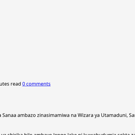
utes read
0 comments
za Sanaa ambazo zinasimamiwa na Wizara ya Utamaduni, San
) ya shirika hilo ambayo lengo lake ni kuwahudumia sekta