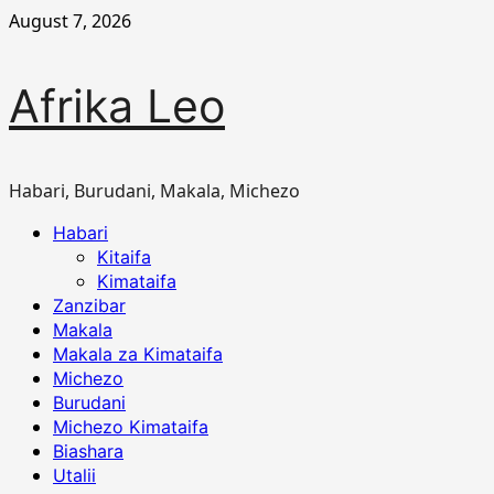
Skip
August 7, 2026
to
content
Afrika Leo
Habari, Burudani, Makala, Michezo
Primary
Habari
Menu
Kitaifa
Kimataifa
Zanzibar
Makala
Makala za Kimataifa
Michezo
Burudani
Michezo Kimataifa
Biashara
Utalii