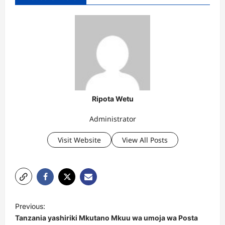
Ripota Wetu
Administrator
Visit Website
View All Posts
P
Previous:
o
Tanzania yashiriki Mkutano Mkuu wa umoja wa Posta