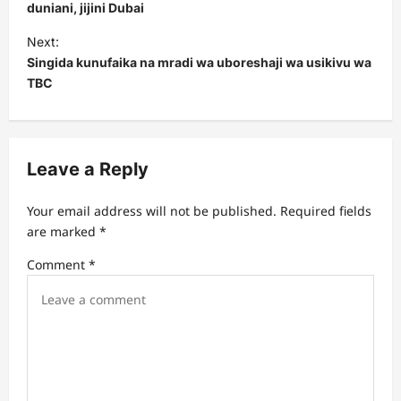
s
duniani, jijini Dubai
t
Next:
Singida kunufaika na mradi wa uboreshaji wa usikivu wa
n
TBC
a
v
i
Leave a Reply
g
a
Your email address will not be published.
Required fields
t
are marked
*
i
Comment
*
o
n