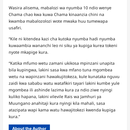
Wasira alisema, mabalozi wa nyumba 10 ndio wenye
Chama chao kwa kuwa Chama kinaanzia chini na
kwamba mabalozolozi wote mwaka huu tumewapa
usafiri.
“Kile ni kitendea kazi cha kutoka nyumba hadi nyumba
kuwaambia wananchi leo ni siku ya kupiga kurea tokeni
nyote mkapige kura.
“Katika mfumo wetu zamani ukikosa mpinzani unapita
bila kupingwa, lakini sasa kwa mfano tuna mgombea
wetu na wapinzani hawakujitokeza, kule kunataka nguvu
zaidi kwa sababu watu watafikiri tayari lakini kumbe yule
mgombea ili ashinde lazima kura za ndio ziwe nyingi
kuliko hapana, lakini vilevile Rais wa Jamhuri ya
Muungano anahitaji kura nyingi kila mahali, sasa
atazipata wapi kama watu hawajitokezi kwenda kupiga
kura.”
About the Author