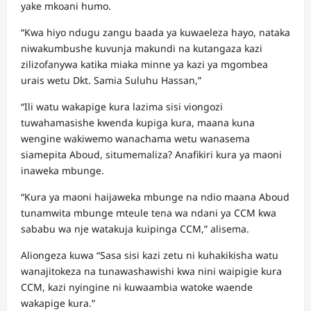
yake mkoani humo.
“Kwa hiyo ndugu zangu baada ya kuwaeleza hayo, nataka
niwakumbushe kuvunja makundi na kutangaza kazi
zilizofanywa katika miaka minne ya kazi ya mgombea
urais wetu Dkt. Samia Suluhu Hassan,”
“Ili watu wakapige kura lazima sisi viongozi
tuwahamasishe kwenda kupiga kura, maana kuna
wengine wakiwemo wanachama wetu wanasema
siamepita Aboud, situmemaliza? Anafikiri kura ya maoni
inaweka mbunge.
“Kura ya maoni haijaweka mbunge na ndio maana Aboud
tunamwita mbunge mteule tena wa ndani ya CCM kwa
sababu wa nje watakuja kuipinga CCM,” alisema.
Aliongeza kuwa “Sasa sisi kazi zetu ni kuhakikisha watu
wanajitokeza na tunawashawishi kwa nini waipigie kura
CCM, kazi nyingine ni kuwaambia watoke waende
wakapige kura.”