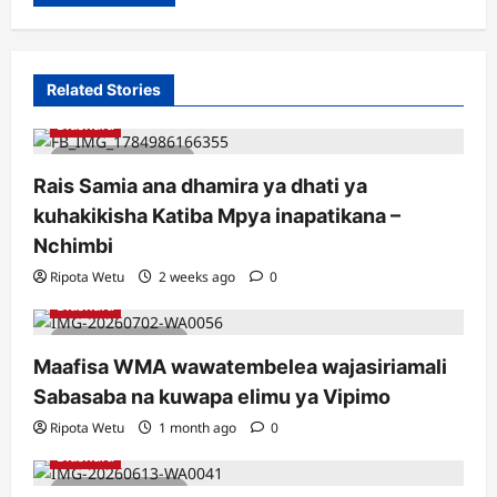
Related Stories
Biashara
2 minutes read
Rais Samia ana dhamira ya dhati ya
kuhakikisha Katiba Mpya inapatikana –
Nchimbi
Ripota Wetu
2 weeks ago
0
Biashara
1 minute read
Maafisa WMA wawatembelea wajasiriamali
Sabasaba na kuwapa elimu ya Vipimo
Ripota Wetu
1 month ago
0
Biashara
1 minute read