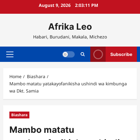
Skip
August 9, 2026
2:03:12 PM
to
content
Afrika Leo
Habari, Burudani, Makala, Michezo
Subscribe
Primary
Menu
Home
Biashara
Mambo matatu yatakayofanikisha ushindi wa kimbunga
wa Dkt. Samia
Biashara
Mambo matatu