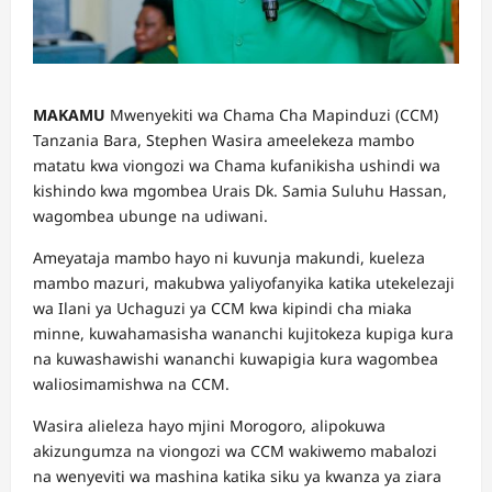
MAKAMU
Mwenyekiti wa Chama Cha Mapinduzi (CCM)
Tanzania Bara, Stephen Wasira ameelekeza mambo
matatu kwa viongozi wa Chama kufanikisha ushindi wa
kishindo kwa mgombea Urais Dk. Samia Suluhu Hassan,
wagombea ubunge na udiwani.
Ameyataja mambo hayo ni kuvunja makundi, kueleza
mambo mazuri, makubwa yaliyofanyika katika utekelezaji
wa Ilani ya Uchaguzi ya CCM kwa kipindi cha miaka
minne, kuwahamasisha wananchi kujitokeza kupiga kura
na kuwashawishi wananchi kuwapigia kura wagombea
waliosimamishwa na CCM.
Wasira alieleza hayo mjini Morogoro, alipokuwa
akizungumza na viongozi wa CCM wakiwemo mabalozi
na wenyeviti wa mashina katika siku ya kwanza ya ziara