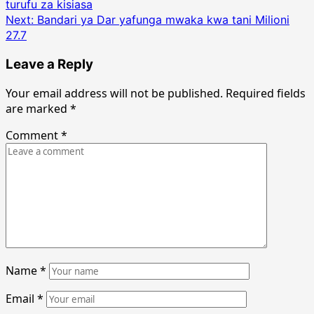
turufu za kisiasa
navigation
Next:
Bandari ya Dar yafunga mwaka kwa tani Milioni
27.7
Leave a Reply
Your email address will not be published.
Required fields
are marked
*
Comment
*
Name
*
Email
*