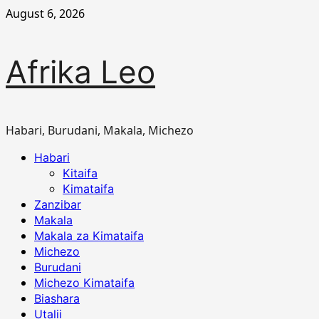
Skip
August 6, 2026
to
content
Afrika Leo
Habari, Burudani, Makala, Michezo
Primary
Habari
Menu
Kitaifa
Kimataifa
Zanzibar
Makala
Makala za Kimataifa
Michezo
Burudani
Michezo Kimataifa
Biashara
Utalii