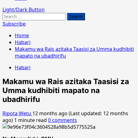
Light/Dark Button
Search
for:
Subscribe
Home
Habari
Makamu wa Rais azitaka Taasisi za Umma kudhibiti
mapato na ubadhirifu
Habari
Makamu wa Rais azitaka Taasisi za
Umma kudhibiti mapato na
ubadhirifu
Ripota Wetu
12 months ago (Last updated: 12 months
ago)
1 minute read
0 comments