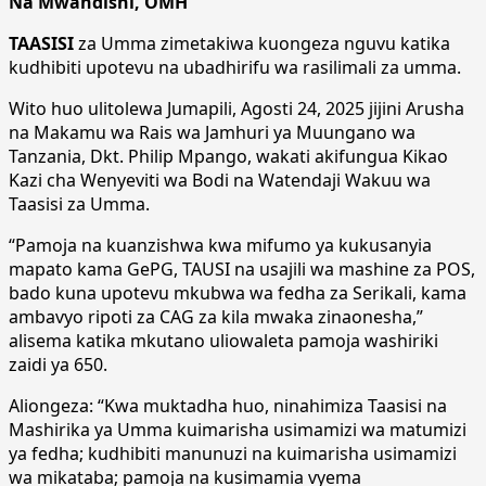
Na Mwandishi, OMH
TAASISI
za Umma zimetakiwa kuongeza nguvu katika
kudhibiti upotevu na ubadhirifu wa rasilimali za umma.
Wito huo ulitolewa Jumapili, Agosti 24, 2025 jijini Arusha
na Makamu wa Rais wa Jamhuri ya Muungano wa
Tanzania, Dkt. Philip Mpango, wakati akifungua Kikao
Kazi cha Wenyeviti wa Bodi na Watendaji Wakuu wa
Taasisi za Umma.
“Pamoja na kuanzishwa kwa mifumo ya kukusanyia
mapato kama GePG, TAUSI na usajili wa mashine za POS,
bado kuna upotevu mkubwa wa fedha za Serikali, kama
ambavyo ripoti za CAG za kila mwaka zinaonesha,”
alisema katika mkutano uliowaleta pamoja washiriki
zaidi ya 650.
Aliongeza: “Kwa muktadha huo, ninahimiza Taasisi na
Mashirika ya Umma kuimarisha usimamizi wa matumizi
ya fedha; kudhibiti manunuzi na kuimarisha usimamizi
wa mikataba; pamoja na kusimamia vyema