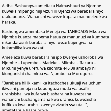
Aidha, Bashungwa ameitaka Halmashauri ya Njombe
kuweka mipango miji vizuri ili Ujenzi wa barabara hiyo
utakapoanza Wananchi waweze kupata maendeleo kwa
haraka.
Bashungwa amemtaka Meneja wa TANROADS Mkoa wa
Njombe kuanza mapema hatua za manunuzi ya kumpata
mkandarasi ili barabara hiyo iweze kujengwa na
kukamilika kwa wakati.
Ameeleza kuwa barabara hii ipo kwenye ushoroba wa
Njombe – Lupembe – Madeke – Mlimba – Ifakara –
Mikumi yenye urefu wa kilomita 446.88 ambayo ni
kiunganishi cha mkoa wa Njombe na Morogoro.
“Barabara hii ikikamilika itachochea ukuaji wa uchumi
ikiwa ni pamoja na kupunguza muda wa usafiri,
urahisishaji wa kufanya biashara na kuwezesha
wananchi kuchangamana kwa urahisi, kuwezesha
kufikika kwa urahisi kwenye vivutio vya utalii”,
amefafanua Bashungwa.