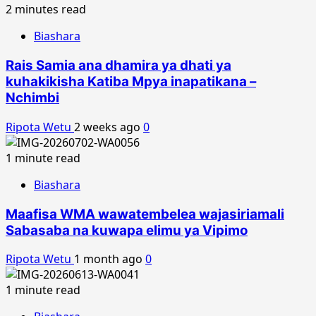
2 minutes read
Biashara
Rais Samia ana dhamira ya dhati ya
kuhakikisha Katiba Mpya inapatikana –
Nchimbi
Ripota Wetu
2 weeks ago
0
1 minute read
Biashara
Maafisa WMA wawatembelea wajasiriamali
Sabasaba na kuwapa elimu ya Vipimo
Ripota Wetu
1 month ago
0
1 minute read