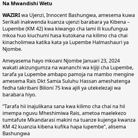
Na Mwandishi Wetu
WAZIRI
wa Ujenzi, Innocent Bashungwa, amesema kuwa
Serikali inakwenda kuanza ujenzi barabara ya Kibena –
Lupembe (KM 42) kwa kiwango cha lami ili kuufungua
mkoa huo kiuchumi hasa kutokana na kilimo cha chai
kinacholimwa katika kata ya Lupembe Halmashauri ya
Njombe.
Ameyasema hayo mkoani Njombe Januari 23, 2024
wakati akizungumza na wananchi wa kijiji cha Lupembe,
tarafa ya Lupembe ambapo pamoja na mambo mengine
amesema Rais Dkt Samia Suluhu Hassan ameshatenga
fedha takribani Bilioni 75 kwa ajili ya utekelezaji wa
barabara hiyo.
“Tarafa hii inajulikana sana kwa kilimo cha chai na hii
imempa nguvu Mheshimiwa Rais, ametoa maelekezo
tumtafute Mkandarasi makini na tuanze kujenga kwanza
KM 42 kuanzia kibena kufika hapa lupembe”, alisema
Bashungwa