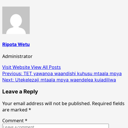
Ripota Wetu
Administrator
Visit Website
View All Posts
Post
Previous:
TET yawanoa waandishi kuhusu mtaala mpya
Next:
Utekelezaji mtaala mpya waendelea kujadiliwa
navigation
Leave a Reply
Your email address will not be published.
Required fields
are marked
*
Comment
*