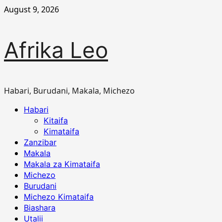
Skip
August 9, 2026
to
content
Afrika Leo
Habari, Burudani, Makala, Michezo
Primary
Habari
Menu
Kitaifa
Kimataifa
Zanzibar
Makala
Makala za Kimataifa
Michezo
Burudani
Michezo Kimataifa
Biashara
Utalii