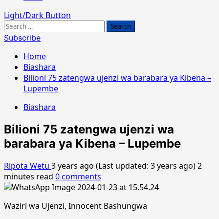
Light/Dark Button
Search
for:
Subscribe
Home
Biashara
Bilioni 75 zatengwa ujenzi wa barabara ya Kibena –
Lupembe
Biashara
Bilioni 75 zatengwa ujenzi wa
barabara ya Kibena – Lupembe
Ripota Wetu
3 years ago (Last updated: 3 years ago)
2
minutes read
0 comments
Waziri wa Ujenzi, Innocent Bashungwa